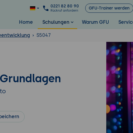
0221 82 80 90
GFU-Trainer werden
Rückruf anfordern
Home
Schulungen
Warum GFU
Servic
eentwicklung
S5047
-Grundlagen
ito
peichern