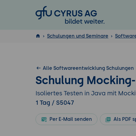
GFU Cyrus AG
Schulungen und Seminare
Softwar
ISTQB
®
Alle Softwareentwicklung Schulungen
Schulung Mocking
Isoliertes Testen in Java mit Mock
1 Tag / S5047
Per E-Mail senden
Als PDF s