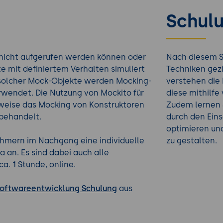
Schulu
e nicht aufgerufen werden können oder
Nach diesem Se
e mit definiertem Verhalten simuliert
Techniken gezi
solcher Mock-Objekte werden Mocking-
verstehen die
wendet. Die Nutzung von Mockito für
diese mithilfe
sweise das Mocking von Konstruktoren
Zudem lernen 
 behandelt.
durch den Ein
optimieren und
nehmern im Nachgang eine individuelle
zu gestalten.
 an. Es sind dabei auch alle
a. 1 Stunde, online.
oftwareentwicklung Schulung
aus