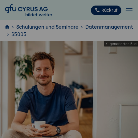
GFU Cyrus AG
Rückruf
Schulungen und Seminare
Datenmanagement
S5003
ISTQB
®