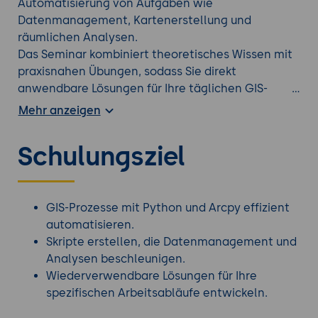
Automatisierung von Aufgaben wie
Datenmanagement, Kartenerstellung und
räumlichen Analysen.
Das Seminar kombiniert theoretisches Wissen mit
praxisnahen Übungen, sodass Sie direkt
anwendbare Lösungen für Ihre täglichen GIS-
Herausforderungen entwickeln können. Egal, ob
Mehr anzeigen
Sie ArcGIS-Desktop-Anwender oder GIS-Entwickler
sind - Sie werden lernen, wie Sie Arcpy einsetzen,
Schulungsziel
um Zeit zu sparen, Fehler zu minimieren und die
Effizienz Ihrer Workflows zu steigern.
Um aktiv an den ArcGIS Übungen teilnehmen zu
GIS-Prozesse mit Python und Arcpy effizient
können, müssen Sie über eine ArcGIS Pro Lizenz
automatisieren.
verfügen. Eine Trial Lizenz ist ausreichend.
Skripte erstellen, die Datenmanagement und
Analysen beschleunigen.
Bei Interesse an einem passenden
Wiederverwendbare Lösungen für Ihre
Datenmanagement Seminar
, werfen Sie einen
spezifischen Arbeitsabläufe entwickeln.
Blick auf unser gesamtes Portfolio.