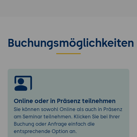
Nutzung von Cursors für Datenabfragen
und -aktualisierungen.
Automatische Erstellung von
Kartenlayouts und Export.
Skripterstellung und Best Practices:
Buchungsmöglichkeiten
Strukturieren und Debugging von Python-
Skripten.
Entwickeln wiederverwendbarer Skripte
und Tools.
Tipps zur Optimierung von Skriptlaufzeiten.
Praxisübungen und Projektarbeit:
Umsetzung realer GIS-Anwendungsfälle.
Online oder in Präsenz teilnehmen
Entwicklung eines eigenen
Sie können sowohl Online als auch in Präsenz
Automatisierungsprojekts.
am Seminar teilnehmen. Klicken Sie bei Ihrer
Buchung oder Anfrage einfach die
entsprechende Option an.