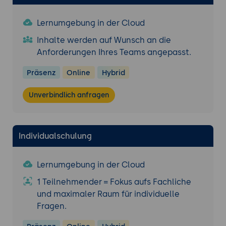
Installation und Einrichtung
Systemanforderungen (z. B. Linux,
Lernumgebung in der Cloud
CPU/RAM je nach Cluster-Größe,
Netzwerk).
Inhalte werden auf Wunsch an die
Anforderungen Ihres Teams angepasst.
Schritt-für-Schritt-Setup, um ein
OceanBase-Cluster in Test- oder
Präsenz
Online
Hybrid
Produktionsumgebung zu installieren.
Unverbindlich anfragen
Grundlegende Konzepte
Partitionierung und Replikation, Paxos-
basierte Konsistenz, Multi-Tenant-
Management.
Individualschulung
Datenmodell (Schema-Design,
PartitionKey, Primary Key),
Lernumgebung in der Cloud
Transaktionsmodell.
1 Teilnehmender = Fokus aufs Fachliche
Datenmanagement
und maximaler Raum für individuelle
Fragen.
Strategien zur Einbindung vorhandener
Datenbanken (Migration, Import).