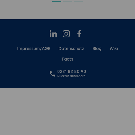
Daten.
Lastverteilung und Skalierung bei
Spitzen, z. B. Peak-Traffic in
Kampagnen.
LinkedIn
Instagram
Facebook
Big Data und Analytics
Nahe-Echtzeit-Abfragen im OLTP-Stil,
Impressum/AGB
Datenschutz
Blog
Wiki
Anbindung an Data-Lake-Umgebungen.
Facts
Kombination OLTP/OLAP-Hybride,
partitionierte Tabellen.
0221 82 80 90
Rückruf anfordern
Weitere Anwendungsbereiche
Versicherungen, Telekommunikation,
Gaming-Backends.
Sicherheit und Datenschutz
Datenschutzrichtlinien
Einhaltung von Vorgaben (z. B. DSGVO),
besonders bei personenbezogenen