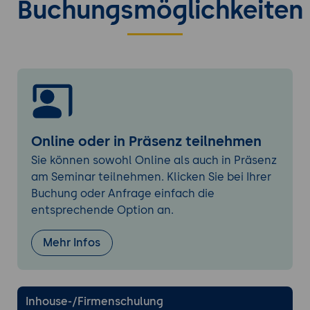
Buchungsmöglichkeiten
vs. kommerzielle Enterprise-Datenbank
mit RAC-Konzept.
Wann OceanBase die beste Wahl ist
Für Unternehmen, die riesige OLTP-
Workloads mit niedriger Latenz und
hoher Konsistenz benötigen.
Für Finanzsektor, E-Commerce oder
Bereiche mit strengem ACID-Bedarf
Online oder in Präsenz teilnehmen
und globaler Nutzerbasis.
Sie können sowohl Online als auch in Präsenz
am Seminar teilnehmen. Klicken Sie bei Ihrer
Grundlagen der Nutzung von OceanBase
Buchung oder Anfrage einfach die
Plattformübersicht
entsprechende Option an.
Zentrale Komponenten (RootService,
Observer, PartitionServer).
Mehr Infos
Verwaltung über Command-Line-
Interface und grafische Tools (z. B.
OMS, Cloud-Console).
Inhouse-/Firmenschulung