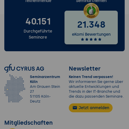
Aufbau eines erweiterten Systems mit
Teilnehmende
Seminarthemen
mehreren Tabellen, hoher Parallelität
und Transaktionsraten.
40.151
21.348
Projektbeschreibung
Durchgeführte
Kontinuierliche Aufnahme von
eKomi Bewertungen
Seminare
Transaktionen (Bestellungen,
Kontobewegungen) mit
Echtzeitanalysen.
Durchführung
Newsletter
Integration externer Datenquellen (z.
Seminarzentrum
Keinen Trend verpassen!
B. Microservices, Payment-Gateways).
Köln
Wir informieren Sie gerne über
Am Grauen Stein
aktuelle Entwicklungen und
Nutzung von Partitioning, MPP-
27
Trends in der IT-Branche und
Strukturen (falls nötig), Setup von
51105 Köln-
die dazu passenden Seminare.
Deutz
Slave-Zonen für Read-Scale-Out.
Jetzt anmelden
Monitoring (Prometheus, Grafana),
Auswertung von Durchsatz und Latenz.
Mitgliedschaften
Ergebnisse