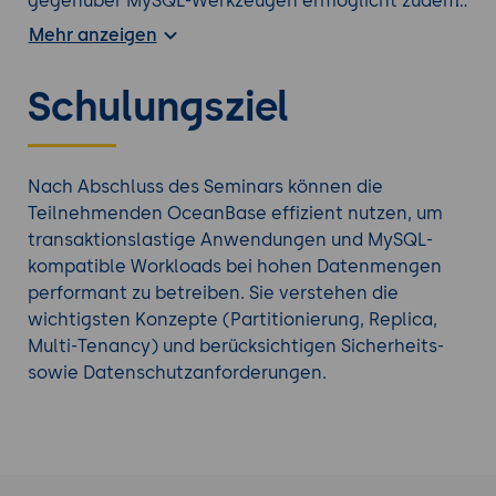
gegenüber MySQL-Werkzeugen ermöglicht zudem
eine einfache Migration bestehender
Mehr anzeigen
Datenbanken, ohne auf optimierte Performance
im verteilten Umfeld zu verzichten.
Schulungsziel
Finden Sie den richtigen
Hochverfügbarkeit Kurs
aus unserem Portfolio.
Nach Abschluss des Seminars können die
Teilnehmenden OceanBase effizient nutzen, um
transaktionslastige Anwendungen und MySQL-
kompatible Workloads bei hohen Datenmengen
performant zu betreiben. Sie verstehen die
wichtigsten Konzepte (Partitionierung, Replica,
Multi-Tenancy) und berücksichtigen Sicherheits-
sowie Datenschutzanforderungen.