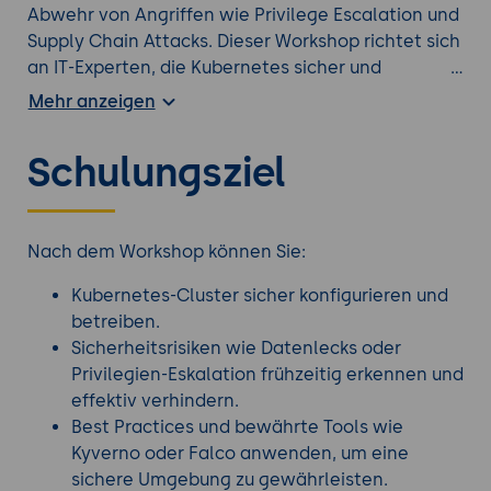
Abwehr von Angriffen wie Privilege Escalation und
Supply Chain Attacks. Dieser Workshop richtet sich
an IT-Experten, die Kubernetes sicher und
regelkonform betreiben möchten. Ob Sie
Mehr anzeigen
Fehlkonfigurationen vermeiden, Angriffsvektoren
erkennen oder Sicherheitsrichtlinien durchsetzen
Schulungsziel
möchten - dieser Kurs bietet Ihnen die nötigen
Werkzeuge und Strategien.
Suchen Sie nach einer besser passenden
Cluster
Nach dem Workshop können Sie:
Schulung
?
Kubernetes-Cluster sicher konfigurieren und
betreiben.
Sicherheitsrisiken wie Datenlecks oder
Privilegien-Eskalation frühzeitig erkennen und
effektiv verhindern.
Best Practices und bewährte Tools wie
Kyverno oder Falco anwenden, um eine
sichere Umgebung zu gewährleisten.