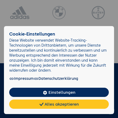
Cookie-Einstellungen
Diese Website verwendet Website-Tracking-
Technologien von Drittanbietern, um unsere Dienste
bereitzustellen und kontinuierlich zu verbessern und um
Werbung entsprechend den Interessen der Nutzer
anzuzeigen. Ich bin damit einverstanden und kann
meine Einwilligung jederzeit mit Wirkung für die Zukunft
widerrufen oder ändern.
LinkedIn
Instagram
Facebook
Impressum
Datenschutzerklärung
Impressum/AGB
Datenschutz
Blog
Wiki
Einstellungen
Facts
Alles akzeptieren
Chat
KI-
0221 82 80 90
FAQ
Teilen
Cookies
frei
Berater
Rückruf anfordern