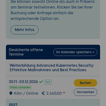
Sie können sowohl Online als auch in Präsenz
Kennenlernen von ISTIO, Linkerd oder
am Seminar teilnehmen. Klicken Sie bei Ihrer
Cilium Mesh (je nachdem, was
Buchung oder Anfrage einfach die
bevorzugt wird)
entsprechende Option an.
Self-Check mit Hilfe eines Fragebogens
Mehr Infos
Laborumgebung
Installieren des Service Mesh und Lösen
von Problemen im Zusammenhang mit
Gesicherte offene
dem Mesh (MTLS, Split Routing)
Im Kalender speichern
Termine
Für die schnellen, herausfordernden
Labs
Weiterbildung Advanced Kubernetes Security:
Effektive Maßnahmen und Best Practices
Tag 4
Runtime Security und Admission Control
30.11.-03.12.2026
Buchen
Kyverno/OPA/PodSecurityAdmission/V
Plätze vorhanden
alidating Admission Policies
Vormerken
Köln / Online
2.660,00
Falco/Tracee/Tetragon
2027