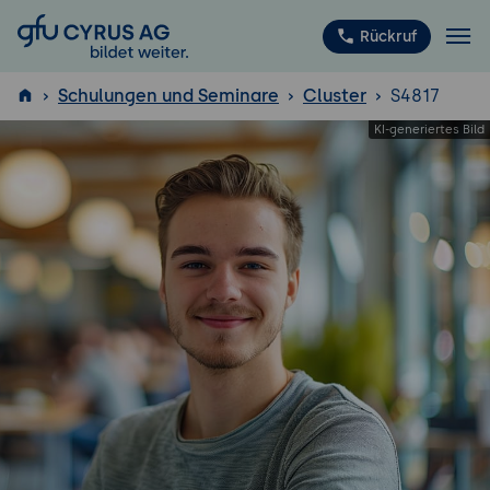
GFU Cyrus AG
Rückruf
Schulungen und Seminare
Cluster
S4817
ISTQB
®