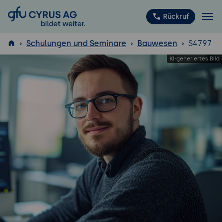
GFU Cyrus AG
Rückruf
Schulungen und Seminare
Bauwesen
S4797
ISTQB
®