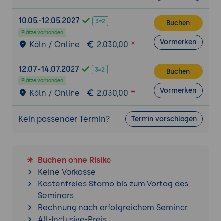
Lastkombinationen.
Optimierung und Materialeinsparung:
10.05.-12.05.2027
Buchen
Nutzung von Karamba3D zur Minimierung
Plätze vorhanden
von Materialeinsatz bei gleichbleibender
Vormerken
Köln / Online
2.030,00
Stabilität.
Interaktive Analyse:
Live-Anpassung von
12.07.-14.07.2027
Buchen
Geometrien und sofortige Aktualisierung
Plätze vorhanden
der Analyseergebnisse.
Vormerken
Köln / Online
2.030,00
Integration mit anderen Tools:
Übergabe
der Daten an CAD- und FEM-Systeme für
Kein passender Termin?
Termin vorschlagen
detaillierte Analysen.
Erweiterte Analyse und Optimierung
Nichtlineare Tragwerksanalysen:
Buchen ohne Risiko
Einführung in nichtlineare Berechnungen
Keine Vorkasse
für realistische Simulationen.
Kostenfreies Storno bis zum Vortag des
Seminars
Topologieoptimierung:
Nutzung von
Rechnung nach erfolgreichem Seminar
Karamba3D zur Optimierung der
All-Inclusive-Preis
Geometrie eines Tragwerks.