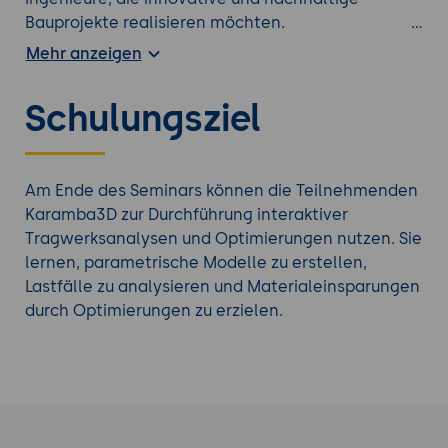
Bauprojekte realisieren möchten.
In diesem Seminar lernen die Teilnehmenden,
Mehr anzeigen
Karamba3D für Tragwerksanalysen und
Optimierungen in parametrischen Workflows zu
Schulungsziel
nutzen. Sie erfahren, wie sie Tragwerke
analysieren, optimieren und in BIM-Workflows
integrieren können. Unternehmen profitieren
durch effiziente Planung, reduzierte
Am Ende des Seminars können die Teilnehmenden
Materialkosten und verbesserte
Karamba3D zur Durchführung interaktiver
Tragwerkslösungen.
Tragwerksanalysen und Optimierungen nutzen. Sie
lernen, parametrische Modelle zu erstellen,
Beachten Sie auch unsere weiteren
Bauwesen
Lastfälle zu analysieren und Materialeinsparungen
Schulungen
.
durch Optimierungen zu erzielen.