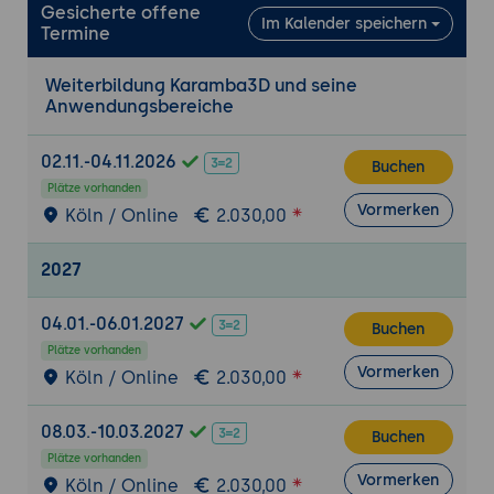
Visualisierung der Auswirkungen.
Gesicherte offene
Im Kalender speichern
Termine
Praxisübung 1: Tragwerksanalyse einer
parametrischen Struktur
Weiterbildung Karamba3D und seine
Ziel der Übung:
Die Teilnehmenden
Anwendungsbereiche
definieren ein parametrisches Tragwerk
und führen eine Tragwerksanalyse durch.
02.11.-04.11.2026
Buchen
Projektbeschreibung:
Entwicklung eines
Plätze vorhanden
Vormerken
Tragwerksmodells basierend auf einer
Köln / Online
2.030,00
Freiformgeometrie.
Tools:
Rhino, Grasshopper und Karamba3D.
2027
Ergebnisse:
Die Teilnehmenden
04.01.-06.01.2027
analysieren Spannungen und
Buchen
Verformungen und optimieren die Struktur
Plätze vorhanden
Vormerken
Köln / Online
2.030,00
basierend auf den Ergebnissen.
Vertiefung der Funktionen von Karamba3D
08.03.-10.03.2027
Buchen
Lastfälle und Kombinationen:
Definition
Plätze vorhanden
und Analyse von verschiedenen
Vormerken
Köln / Online
2.030,00