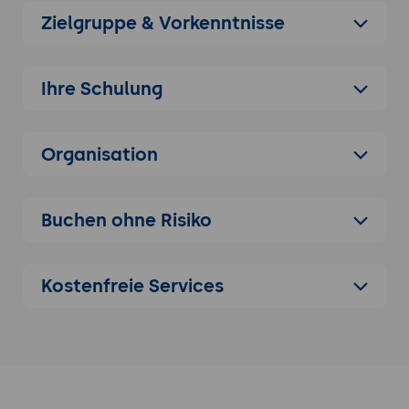
Einsatzbereiche:
Anwendung in
Zielgruppe & Vorkenntnisse
Architektur, Ingenieurwesen und
parametrischer Tragwerksplanung.
Integration in parametrische Workflows:
Ihre Schulung
Nutzung von Karamba3D in Grasshopper
und Rhinoceros für tragwerksbasierte
Entscheidungsfindung.
Organisation
Anwendungsbeispiele:
Analyse von
Freiformstrukturen, Optimierung von
Tragwerken und Materialeinsparung.
Buchen ohne Risiko
Vergleich mit ähnlichen Systemen
Karamba3D vs. SAP2000:
Unterschiede in
Kostenfreie Services
der Benutzerfreundlichkeit und Integration
in Designprozesse.
Karamba3D vs. RFEM:
Vergleich der
Analysetiefe und Einsatzmöglichkeiten für
komplexe Tragwerksanalysen.
Karamba3D vs. Autodesk Robot Structural