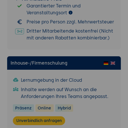
Garantierter Termin und
Parametrische Tragwerksoptimierung:
Veranstaltungsort
Kombination von Karamba3D mit
Evolutionsalgorithmen in Grasshopper (z.
Preise pro Person zzgl. Mehrwertsteuer
B. Galapagos).
Dritter Mitarbeitende kostenfrei (Nicht
Plug-ins und Erweiterungen:
Nutzung von
mit anderen Rabatten kombinierbar.)
Ladybug und Honeybee für
Umweltanalysen in Kombination mit
Tragwerksdesign.
Inhouse-/Firmenschulung
Praxisübung 2: Optimierung einer
Tragwerksstruktur
Lernumgebung in der Cloud
Ziel der Übung:
Die Teilnehmenden
optimieren eine Tragwerksstruktur
Inhalte werden auf Wunsch an die
hinsichtlich Materialverbrauch und
Anforderungen Ihres Teams angepasst.
Stabilität.
Präsenz
Online
Hybrid
Projektbeschreibung:
Erstellung einer
Freiformstruktur mit Lastanalysen und
Unverbindlich anfragen
Optimierung der Geometrie.