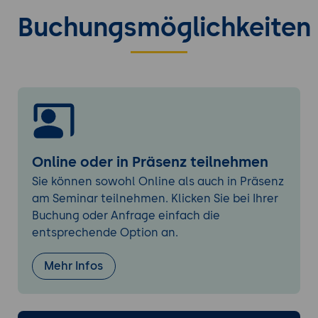
Analysis:
Schwerpunkt auf interaktiven
Buchungsmöglichkeiten
und parametrischen Workflows.
Einsatzszenarien:
Diskussion, wann
Karamba3D oder alternative Systeme
besser geeignet sind.
Grundlagen der Arbeit mit Karamba3D
Erste Schritte in Grasshopper mit
Karamba3D:
Einrichtung des Plug-ins und
Online oder in Präsenz teilnehmen
Import von Geometrien aus Rhino.
Tragwerksdefinition:
Festlegen von
Sie können sowohl Online als auch in Präsenz
Lasten, Lagerbedingungen und
am Seminar teilnehmen. Klicken Sie bei Ihrer
Materialeigenschaften.
Buchung oder Anfrage einfach die
entsprechende Option an.
Datenvisualisierung:
Darstellung von
Verformungen, Schnittkräften und
Mehr Infos
Spannungen direkt im Modell.
Iterative Entwurfsprozesse:
Anpassung
der Tragwerksparameter und