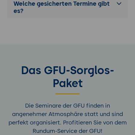
Schlüsselerkenntnisse:
Die wichtigsten
Welche gesicherten Termine gibt
Aspekte der parametrischen
es?
Tragwerksplanung und Optimierung.
Zukunftsausrichtung:
Trends und
Technologien, die für Tragwerksanalysen
relevant sind.
Das GFU-Sorglos-
Paket
Die Seminare der GFU finden in
angenehmer Atmosphäre statt und sind
perfekt organisiert. Profitieren Sie von dem
Rundum-Service der GFU!