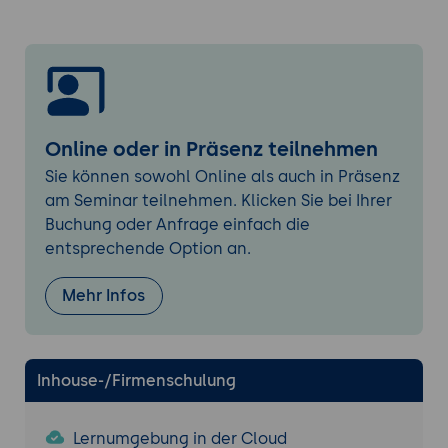
und Nachteile in Bezug auf Reichweite,
Bandbreite und Energieverbrauch.
Sensor-Netzwerke vs. Bluetooth Mesh:
Abwägung zwischen Datenrate,
Reichweite und Energieeffizienz.
Einsatzszenarien:
Diskussion darüber, wann
Online oder in Präsenz teilnehmen
energieeffiziente Sensor-Netzwerke oder
Sie können sowohl Online als auch in Präsenz
andere Technologien besser geeignet
am Seminar teilnehmen. Klicken Sie bei Ihrer
sind.
Buchung oder Anfrage einfach die
Grundlagen der Planung energieeffizienter
entsprechende Option an.
Sensor-Netzwerke
Netzwerkdesign und Topologie:
Planung
Mehr Infos
einer effektiven und skalierbaren Struktur
basierend auf den
Anwendungsanforderungen.
Inhouse-/Firmenschulung
Energieverbrauchsmodelle:
Analyse des
Energieverbrauchs von Sensorknoten und
Lernumgebung in der Cloud
Gateways.