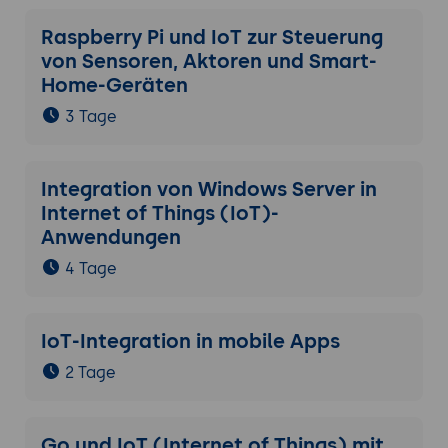
das Netzwerk hinsichtlich
Raspberry Pi und IoT zur Steuerung
Energieverbrauch und Stabilität.
von Sensoren, Aktoren und Smart-
Home-Geräten
Integration in IoT- und Cloud-Umgebungen
Datenweiterleitung und Cloud-Integration:
3 Tage
Nutzung von IoT-Plattformen zur Analyse
und Visualisierung von Sensordaten.
Hybridlösungen:
Kombination
Integration von Windows Server in
energieeffizienter Sensor-Netzwerke mit
Internet of Things (IoT)-
LPWAN und Cloud-Computing.
Anwendungen
Beispiele aus der Praxis:
Erfolgreiche
4 Tage
Implementierungen energieeffizienter
Sensor-Netzwerke in verschiedenen
Branchen.
IoT-Integration in mobile Apps
Zukunftsperspektiven und technologische
2 Tage
Entwicklungen
Trends in Sensor-Netzwerken:
Fortschritte
Go und IoT (Internet of Things) mit
bei Protokollen, Hardware und