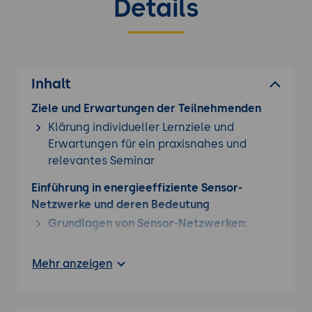
Details
Inhalt
Ziele und Erwartungen der Teilnehmenden
Klärung individueller Lernziele und
Erwartungen für ein praxisnahes und
relevantes Seminar
Einführung in energieeffiziente Sensor-
Netzwerke und deren Bedeutung
Grundlagen von Sensor-Netzwerken:
Definition, Aufbau und typische
Anwendungsfälle in IoT, Industrie 4.0 und
Mehr anzeigen
Umweltmonitoring.
Herausforderungen bei der
Energieeffizienz:
Energieverbrauch als