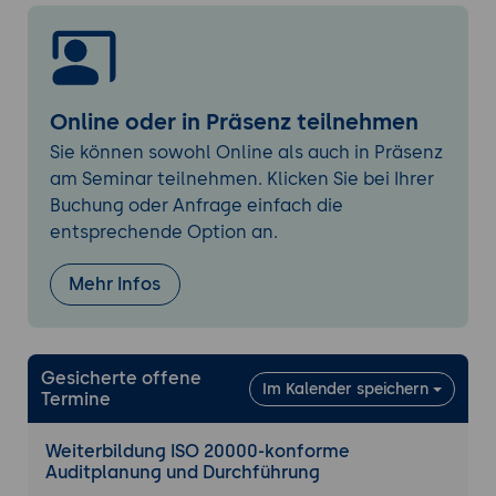
Wichtige Begriffe und Definitionen in ISO
20000:
Erklärung zentraler Begriffe wie
Service Level Agreement (SLA), Incident,
Problem und Change und deren
Online oder in Präsenz teilnehmen
Bedeutung für das ITSM.
Sie können sowohl Online als auch in Präsenz
Auditplanung und Vorbereitung eines ISO
am Seminar teilnehmen. Klicken Sie bei Ihrer
20000 Audits
Buchung oder Anfrage einfach die
Auditarten und -ziele:
Überblick über
entsprechende Option an.
verschiedene Arten von Audits, z.B.
interne Audits, Zertifizierungsaudits und
Mehr Infos
Überwachungsaudits. Definition der
Auditziele und Auditkriterien.
Auditprogramm und Auditplan:
Einführung
Gesicherte offene
in die Erstellung eines Auditprogramms
Im Kalender speichern
Termine
und die Planung eines Audits, um alle
relevanten ISO 20000-Anforderungen
Weiterbildung ISO 20000-konforme
systematisch zu überprüfen.
Auditplanung und Durchführung
Sammlung von Auditnachweisen:
Wie man