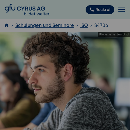
GFU Cyrus AG
Rückruf
Schulungen und Seminare
ISO
S4706
ISTQB
®