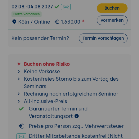
Tools:
Checklisten, Beispielunterlagen und
02.08.-04.08.2027
Buchen
Audit-Dokumentationen.
Plätze vorhanden
Ergebnisse:
Die Teilnehmenden haben
Vormerken
Köln / Online
1.630,00
erfolgreich einen Auditplan erstellt und
wissen, wie relevante Nachweise
Kein passender Termin?
Termin vorschlagen
gesammelt und dokumentiert werden.
Durchführung des ISO 20000 Audits
Auditmethoden und -techniken:
Einführung
Buchen ohne Risiko
in gängige Auditmethoden wie Interviews,
Keine Vorkasse
Dokumentenprüfung und Beobachtung.
Kostenfreies Storno bis zum Vortag des
Auswahl der geeigneten Techniken für
Seminars
unterschiedliche Auditsituationen.
Rechnung nach erfolgreichem Seminar
Auditgespräche und Interviewtechniken:
All-Inclusive-Preis
Tipps und Best Practices für effektive
Garantierter Termin und
Interviews mit Mitarbeitern, um
Veranstaltungsort
Prozesskenntnisse und tatsächliche
Preise pro Person zzgl. Mehrwertsteuer
Abläufe im Vergleich zu dokumentierten
Verfahren zu überprüfen.
Dritter Mitarbeitende kostenfrei (Nicht