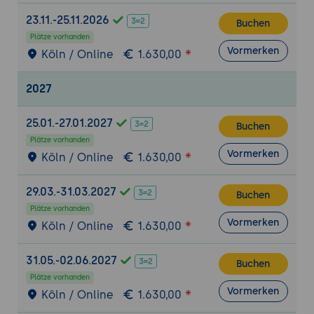
Auditnachweise sammelt und bewertet,
23.11.-25.11.2026
Buchen
um die Erfüllung der ISO 20000-
Plätze vorhanden
Anforderungen zu überprüfen und
Vormerken
Köln / Online
1.630,00
Compliance-Lücken zu identifizieren.
2027
Praxisübung 1: Erstellung eines Auditplans
und Sammlung von Nachweisen
25.01.-27.01.2027
Buchen
Ziel der Übung:
Die Teilnehmenden lernen,
Plätze vorhanden
wie sie einen Auditplan für ein ISO 20000
Vormerken
Köln / Online
1.630,00
internes Audit erstellen und relevante
Nachweise zur Bewertung der Compliance
29.03.-31.03.2027
sammeln.
Buchen
Plätze vorhanden
Projektbeschreibung:
Die Teilnehmenden
Vormerken
Köln / Online
1.630,00
erarbeiten einen Auditplan für ein
Beispielunternehmen und erstellen eine
31.05.-02.06.2027
Buchen
Liste mit zu sammelnden Nachweisen für
Plätze vorhanden
Prozesse wie Incident-Management und
Vormerken
Köln / Online
1.630,00
SLA-Überwachung.