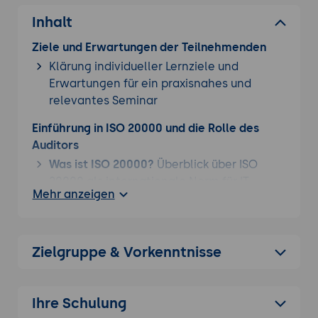
Inhalt
Ziele und Erwartungen der Teilnehmenden
Klärung individueller Lernziele und
Erwartungen für ein praxisnahes und
relevantes Seminar
Einführung in ISO 20000 und die Rolle des
Auditors
Was ist ISO 20000?
Überblick über ISO
20000 als internationale Norm für IT-
Mehr anzeigen
Service-Management (ITSM), die sich auf
die Implementierung und Optimierung von
IT-Diensten konzentriert.
Zielgruppe & Vorkenntnisse
ISO 20000 und ITIL:
Abgrenzung von ISO
20000 und ITIL; wie beide Standards
zusammenwirken und eine Grundlage für
Ihre Schulung
ein strukturiertes ITSM schaffen.