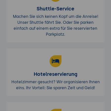
Vorbereitung auf das ISO 20000
Shuttle-Service
Zertifizierungsaudit:
Wie sich
Machen Sie sich keinen Kopf um die Anreise!
Unternehmen auf das offizielle
Unser Shuttle fährt Sie. Oder Sie parken
Zertifizierungsaudit vorbereiten können,
einfach auf einem extra für Sie reservierten
von der Überprüfung der Dokumentation
Parkplatz.
bis zur Schulung der Mitarbeiter.
Langfristige Sicherstellung der
Compliance:
Überblick über Maßnahmen
zur langfristigen Sicherstellung der ISO
20000-Compliance und zur Förderung
einer nachhaltigen Service-Exzellenz.
Hotelreservierung
Hotelzimmer gesucht? Wir organisieren Ihnen
eins. Ihr Vorteil: Sie sparen Zeit und Geld!