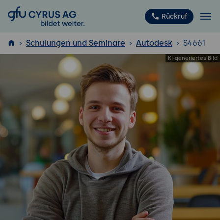
GFU Cyrus AG
Rückruf
Schulungen und Seminare
Autodesk
S4661
ISTQB
®