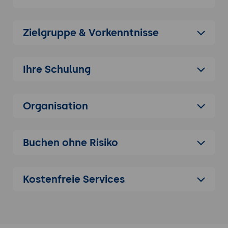
(PCBs). Es wird häufig von Ingenieuren,
Elektronik-Hobbyisten und Designern für
die Entwicklung von Elektronikprojekten
Zielgruppe & Vorkenntnisse
verwendet.
Anwendungsbereiche von EAGLE:
EAGLE
Ihre Schulung
wird zur Entwicklung von Leiterplatten für
Prototypen, professionelle
Elektronikprodukte und komplexe Systeme
Organisation
in den Bereichen Industrie, Consumer
Electronics und Bildungswesen eingesetzt.
Vorteile der Nutzung von EAGLE:
Buchen ohne Risiko
Einführung in die Vorteile von EAGLE, wie
die umfassende Bauteilbibliothek, die
einfache Benutzeroberfläche, die
Kostenfreie Services
integrierten Schaltplan- und Layout-
Funktionen und die Unterstützung
mehrschichtiger PCBs.
Vergleich mit anderen PCB-Design-Tools: