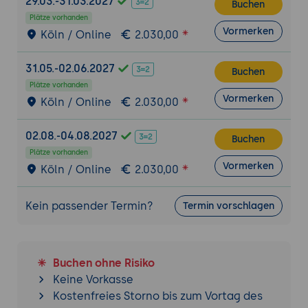
29.03.-31.03.2027
Buchen
generieren:
Verwendung von Wire-Tools
Plätze vorhanden
zur Verbindung von Bauteilen und zur
Vormerken
Köln / Online
2.030,00
Erstellung vollständiger Schaltpläne.
Einführung in Labels und Netzlisten zur
31.05.-02.06.2027
Buchen
Organisation der Schaltung.
Plätze vorhanden
Elektrische Regeln prüfen (ERC):
Vormerken
Köln / Online
2.030,00
Verwendung der elektrischen
Regelprüfung (ERC), um sicherzustellen,
02.08.-04.08.2027
Buchen
dass der Schaltplan keine Fehler aufweist.
Plätze vorhanden
Typische Fehler und deren Behebung.
Vormerken
Köln / Online
2.030,00
Hierarchische Schaltpläne:
Wie man
komplexe Schaltpläne in hierarchische
Kein passender Termin?
Termin vorschlagen
Blöcke unterteilt, um die Übersichtlichkeit
und Modularität des Designs zu erhöhen.
Praxisübung 1: Erstellung eines einfachen
Buchen ohne Risiko
Schaltplans
Keine Vorkasse
Ziel der Übung:
Die Teilnehmer erstellen
Kostenfreies Storno bis zum Vortag des