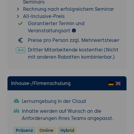
einen einfachen Schaltplan für eine LED-
Seminars
Schaltung, die Widerstände, LEDs und eine
Rechnung nach erfolgreichem Seminar
Stromquelle umfasst.
All-Inclusive-Preis
Garantierter Termin und
Projektbeschreibung:
Die Teilnehmer
Veranstaltungsort
platzieren Bauteile im Schematic Editor,
verbinden sie mit Drähten, benennen die
Preise pro Person zzgl. Mehrwertsteuer
Netzsegmente und führen eine elektrische
Dritter Mitarbeitende kostenfrei (Nicht
Regelprüfung durch.
mit anderen Rabatten kombinierbar.)
Tools:
Autodesk EAGLE, Schematic Editor.
Ergebnisse:
Die Teilnehmer haben einen
funktionierenden Schaltplan erstellt, der
bereit ist, in das PCB-Layout übertragen zu
Inhouse-/Firmenschulung
werden.
Lernumgebung in der Cloud
Vom Schaltplan zum PCB-Layout im Board
Editor
Inhalte werden auf Wunsch an die
Netzlisten erstellen und importieren:
Wie
Anforderungen Ihres Teams angepasst.
man eine Netzliste aus dem Schaltplan
Präsenz
Online
Hybrid
generiert und in den Board Editor