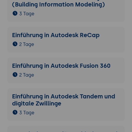
PCB-Design in Autodesk Fusion 360
(Building Information Modeling)
importiert, um die mechanische Passform
3 Tage
zu prüfen und sicherzustellen, dass die
Leiterplatte korrekt in das Gehäuse
integriert wird.
Einführung in Autodesk ReCap
Fehlerbehebung bei
2 Tage
Platzierungsproblemen:
Typische
Platzierungsprobleme, die bei der 3D-
Prüfung erkannt werden, und wie man
Einführung in Autodesk Fusion 360
diese im Layout behebt.
2 Tage
Prüfung der Bauteilhöhe und
mechanischen Einschränkungen:
Sicherstellen, dass die Bauteile in das
Einführung in Autodesk Tandem und
endgültige Gehäuse passen, insbesondere
digitale Zwillinge
bei begrenztem Platz.
3 Tage