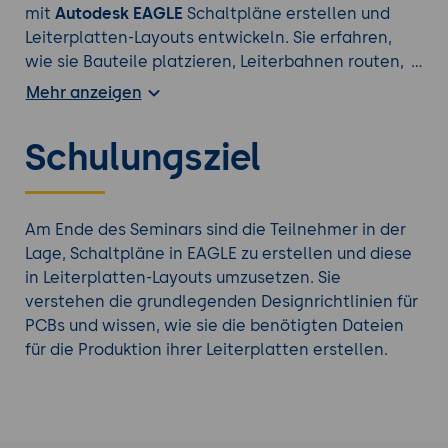
mit
Autodesk EAGLE
Schaltpläne erstellen und
Leiterplatten-Layouts entwickeln. Sie erfahren,
wie sie Bauteile platzieren, Leiterbahnen routen,
benutzerdefinierte Bauteile erstellen und PCB-
Mehr anzeigen
Designs für die Fertigung vorbereiten.
Praxisorientierte Übungen bieten die Möglichkeit,
Schulungsziel
das Gelernte direkt anzuwenden und eigene
elektronische Projekte zu realisieren.
Weiterbildung mit noch mehr passenden
Autodesk
Am Ende des Seminars sind die Teilnehmer in der
Trainings
.
Lage, Schaltpläne in EAGLE zu erstellen und diese
in Leiterplatten-Layouts umzusetzen. Sie
verstehen die grundlegenden Designrichtlinien für
PCBs und wissen, wie sie die benötigten Dateien
für die Produktion ihrer Leiterplatten erstellen.