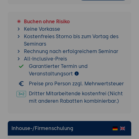
Wiederherstellung von Daten
verwendet werden können.
Praxisübung 1: Installation und
Buchen ohne Risiko
Grundkonfiguration von ZFS
Keine Vorkasse
Kostenfreies Storno bis zum Vortag des
Ziel der Übung:
Die Teilnehmer installieren
Seminars
ZFS, erstellen Speicherpools und
Rechnung nach erfolgreichem Seminar
konfigurieren grundlegende Dateisysteme.
All-Inclusive-Preis
Projektbeschreibung:
Installation von
Garantierter Termin und
ZFS auf einem Linux- oder FreeBSD-
Veranstaltungsort
System, Erstellung eines RAID-Z-pool,
Konfiguration von Snapshots und Tests
Preise pro Person zzgl. Mehrwertsteuer
der Datenintegritätsfunktionen.
Dritter Mitarbeitende kostenfrei (Nicht
Anforderungen:
Erstellung von ZFS-
mit anderen Rabatten kombinierbar.)
Dateisystemen, Snapshots und
Rücksicherung von Snapshots.
Tools:
ZFS
,
FreeBSD/Linux
.
Inhouse-/Firmenschulung
Ergebnisse und Präsentation:
Teilnehmer