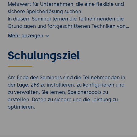
Mehrwert für Unternehmen, die eine flexible und
sichere Speicherlösung suchen.
In diesem Seminar lernen die Teilnehmenden die
Grundlagen und fortgeschrittenen Techniken von
ZFS kennen. Der Kurs behandelt die Installation
Mehr anzeigen
und Konfiguration von ZFS, die Verwaltung von
Speicherpools, die Sicherstellung der
Schulungsziel
Datenintegrität sowie die Nutzung erweiterter
Funktionen wie Datendeduplizierung, Kompression
und RAID-Z. Praxisorientierte Übungen bieten den
Teilnehmern die Möglichkeit, praktische
Am Ende des Seminars sind die Teilnehmenden in
Erfahrungen in der Installation, Optimierung und
der Lage, ZFS zu installieren, zu konfigurieren und
Sicherung von ZFS-Systemen zu sammeln.
zu verwalten. Sie lernen, Speicherpools zu
erstellen, Daten zu sichern und die Leistung zu
optimieren.