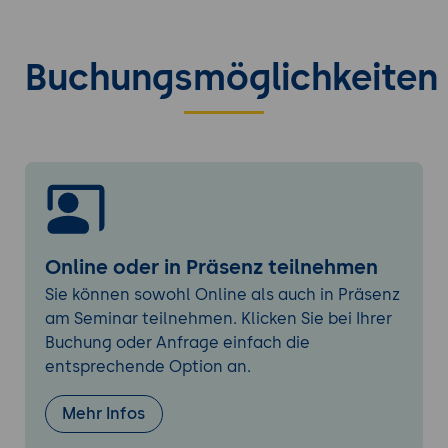
ZFS-Installation
Voraussetzungen und Installation:
Buchungsmöglichkeiten
Schritt-für-Schritt-Anleitung zur
Installation von ZFS auf verschiedenen
Betriebssystemen wie Linux und
FreeBSD.
ZFS-Pools (zpools):
Einführung in die
Erstellung und Verwaltung von
Speicherpools (zpools), dem
Grundelement von ZFS, einschließlich
Online oder in Präsenz teilnehmen
der Auswahl von RAID-Z-
Konfigurationen und Festplattenlayout.
Sie können sowohl Online als auch in Präsenz
am Seminar teilnehmen. Klicken Sie bei Ihrer
Dateisystemerstellung und -
Buchung oder Anfrage einfach die
verwaltung:
Erstellung von
entsprechende Option an.
Dateisystemen innerhalb eines ZFS-
Pools, Verwaltung von Snapshots und
Mehr Infos
Clones.