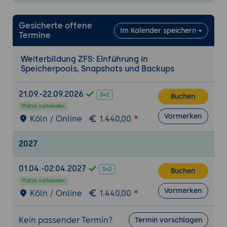
Datenintegrität und -sicherheit in ZFS
Datenintegritätsfunktionen von ZFS
Gesicherte offene
Im Kalender speichern
Copy-on-Write und Transaktionen:
Termine
Funktionsweise von Copy-on-Write in
ZFS und wie es Datenintegrität
Weiterbildung ZFS: Einführung in
gewährleistet, indem es verhindert,
Speicherpools, Snapshots und Backups
dass beschädigte Datenblöcke
geschrieben werden.
21.09.-22.09.2026
Buchen
Prüfsummen und automatische
Plätze vorhanden
Vormerken
Reparatur:
ZFS verwendet Prüfsummen
Köln / Online
1.440,00
zur Erkennung und Korrektur von
Datenfehlern auf Speichermedien, um
2027
die Datenintegrität langfristig zu
gewährleisten.
01.04.-02.04.2027
Buchen
Snapshots und Rollbacks:
Verwendung
Plätze vorhanden
Vormerken
von Snapshots zur Erstellung von
Köln / Online
1.440,00
punktgenauen Kopien des
Dateisystems, die zur
Kein passender Termin?
Termin vorschlagen