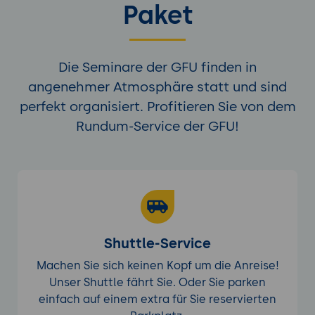
Paket
Implementierung von Backup-
Strategien unter Verwendung von ZFS-
Snapshots und -Replikation.
Die Seminare der GFU finden in
Praxisübung 2: Leistungsoptimierung und
angenehmer Atmosphäre statt und sind
Backup mit ZFS
perfekt organisiert. Profitieren Sie von dem
Ziel der Übung:
Die Teilnehmer optimieren
Rundum-Service der GFU!
die Leistung eines ZFS-Systems und
implementieren eine Backup-Lösung.
Projektbeschreibung:
Konfiguration
eines SSD-Caches, Anpassung der
Caching-Einstellungen und
Implementierung eines Remote-
Backups mit zfs send und zfs receive.
Shuttle-Service
Anforderungen:
Konfiguration des
Machen Sie sich keinen Kopf um die Anreise!
Caches, Leistungsanalyse, Einrichtung
Unser Shuttle fährt Sie. Oder Sie parken
einer Replikation.
einfach auf einem extra für Sie reservierten
Tools:
ZFS
,
zfs send/receive
.