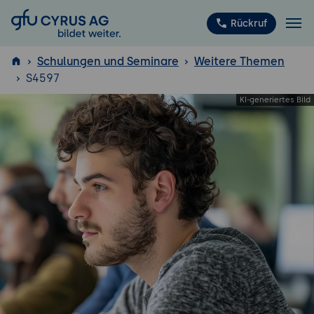
GFU Cyrus AG
Rückruf
Schulungen und Seminare
Weitere Themen
S4597
ISTQB
®