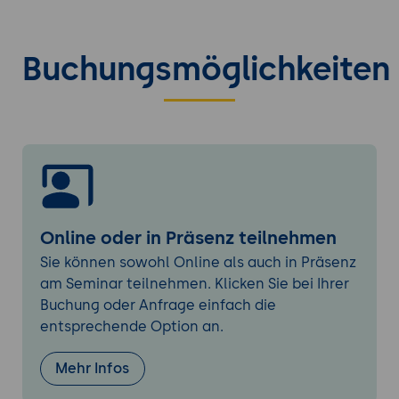
Schritt-Anleitung zur Einrichtung auf
verschiedenen Plattformen (Windows,
macOS, Linux).
Buchungsmöglichkeiten
Erste Konfiguration: Einrichtung der
Entwicklungsumgebung, grundlegende
Einstellungen und Anpassungen.
Grundlegende Bedienung und Funktionen
Basis-Funktionen und Benutzeroberfläche
Einführung in die ColBERT-
Benutzeroberfläche: CLI, APIs und
Online oder in Präsenz teilnehmen
mögliche Integrationen.
Sie können sowohl Online als auch in Präsenz
Grundlegende Konzepte der Passage-
am Seminar teilnehmen. Klicken Sie bei Ihrer
Retrieval: Encoder, Tokenisierung,
Buchung oder Anfrage einfach die
Inferenz.
entsprechende Option an.
Verwendung von ColBERT: Erstellen und
Verwalten von Retrieval-Projekten und
Mehr Infos
-anwendungen.