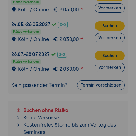
erste einfache Retrieval-Projekte.
Plätze vorhanden
Vormerken
Köln / Online
2.030,00
Anforderungen:
Nutzung der
grundlegenden Funktionen und Befehle
24.05.-26.05.2027
von ColBERT.
Buchen
Plätze vorhanden
Schritt-für-Schritt-Anleitung:
Vormerken
Köln / Online
2.030,00
Vorbereitung: Einführung in die
Projektanforderungen, Einrichtung der
26.07.-28.07.2027
Buchen
Umgebung.
Plätze vorhanden
Vormerken
Durchführung: Installation von ColBERT,
Köln / Online
2.030,00
Erstellung einfacher Retrieval-Projekte.
Präsentation: Vorstellung der
Kein passender Termin?
Termin vorschlagen
Ergebnisse durch die Teilnehmer.
Tools:
ColBERT, Python, Jupyter Notebook,
Texteditor oder integrierte
Buchen ohne Risiko
Entwicklungsumgebung (IDE).
Keine Vorkasse
Kostenfreies Storno bis zum Vortag des
Ergebnisse und Präsentation:
Seminars
Präsentation der eingerichteten