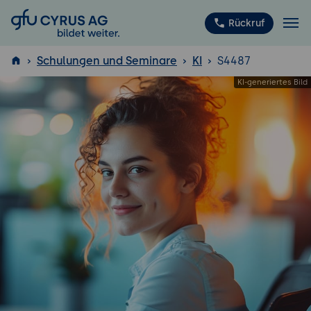
GFU Cyrus AG
Rückruf
Schulungen und Seminare
KI
S4487
ISTQB
®