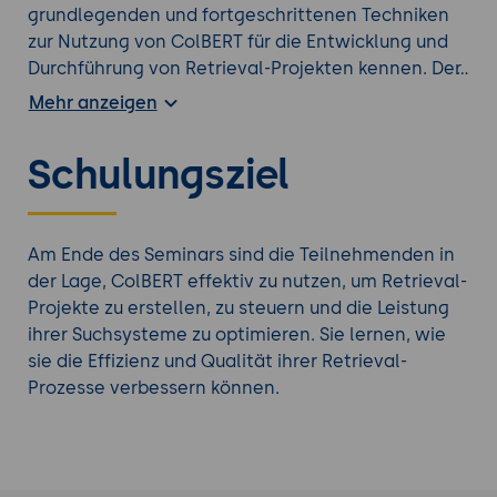
grundlegenden und fortgeschrittenen Techniken
zur Nutzung von ColBERT für die Entwicklung und
Durchführung von Retrieval-Projekten kennen. Der
Fokus liegt auf der Einrichtung, Optimierung und
Mehr anzeigen
Integration von Retrieval-Workflows sowie der
praktischen Anwendung in verschiedenen
Schulungsziel
Bereichen der Informationssuche und des
maschinellen Lernens. Die Teilnehmer werden sich
mit den grundlegenden und erweiterten Tools
vertraut machen und durch praxisorientierte
Am Ende des Seminars sind die Teilnehmenden in
Übungen die erlernten Konzepte anwenden.
der Lage, ColBERT effektiv zu nutzen, um Retrieval-
Projekte zu erstellen, zu steuern und die Leistung
Vertiefen Sie Ihr Wissen mit einer weiteren
KI
ihrer Suchsysteme zu optimieren. Sie lernen, wie
Weiterbildung
aus unserem Angebot.
sie die Effizienz und Qualität ihrer Retrieval-
Prozesse verbessern können.