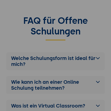
Erstellung von Skripten zur
Automatisierung: Datenvorbereitung,
Modelltraining, Retrieval-Tasks.
FAQ für Offene
Erweiterte Scripting-Techniken:
Schulungen
Fehlerbehandlung, Debugging,
Performance-Optimierung.
Analyse und Optimierung von Retrieval-
Projekten
Welche Schulungsform ist ideal für
Überwachung und Fehlersuche
mich?
Überwachung und Analyse der
Systemleistung: Nutzung von
Monitoring-Tools.
Wie kann ich an einer
Online
Protokollierung und Fehlersuche:
Schulung
teilnehmen?
Methoden zur Fehleranalyse und -
behebung.
Optimierung von Projekten:
Was ist ein Virtual Classroom?
Durchführung von Tests, Analyse der