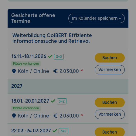
Erste Schritte mit ColBERT
Einfache Retrieval-Projekte
Gesicherte offene
Im Kalender speichern
Erstellen und Laden von Datenbanken:
Termine
Verwendung von Textkorpora,
Dokumentensätzen.
Weiterbildung ColBERT: Effiziente
Informationssuche und Retrieval
Nutzung von Encodern: Konfiguration
und Einsatz von vortrainierten
16.11.-18.11.2026
Modellen.
Buchen
Plätze vorhanden
Anwendung von ColBERT in Python-
Vormerken
Köln / Online
2.030,00
Skripten: Integration und Ausführung.
Praxisübung 1: Einrichtung und
2027
Grundkonfiguration von ColBERT
Ziel der Übung:
Anwendung der erlernten
18.01.-20.01.2027
Buchen
Techniken zur Einrichtung und
Plätze vorhanden
Vormerken
Grundkonfiguration von ColBERT.
Köln / Online
2.030,00
Projektbeschreibung:
Teilnehmer
22.03.-24.03.2027
installieren ColBERT und erstellen
Buchen