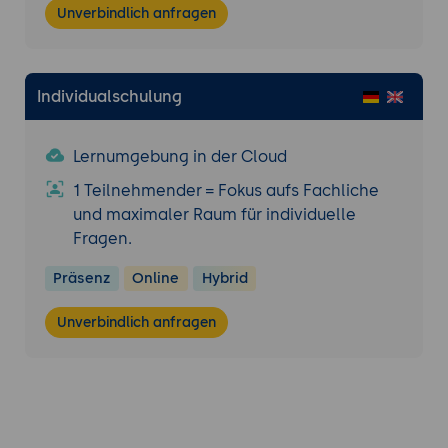
Integration und Verwaltung
Unverbindlich anfragen
Integration mit anderen Tools und
Plattformen
Anbindung an Suchmaschinen und
Individualschulung
Datenbanken: Elasticsearch, SQL-
Datenbanken.
Sicherheitsaspekte in der Retrieval-
Lernumgebung in der Cloud
Implementierung: Zugriffskontrollen,
1 Teilnehmender = Fokus aufs Fachliche
Datenschutzrichtlinien.
und maximaler Raum für individuelle
Datenmanagement und -
Fragen.
synchronisierung: Verwaltung von
Indexierungsprozessen und Echtzeit-
Präsenz
Online
Hybrid
Updates.
Unverbindlich anfragen
Scripting und Automatisierung
Automatisierung komplexer Retrieval-
Prozesse
Einführung in die Skriptumgebung:
Grundlagen und Syntax von ColBERT.