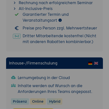
Rechnung nach erfolgreichem Seminar
Umgebung und der ersten Retrieval-
All-Inclusive-Preis
Projekte.
Garantierter Termin und
Diskussion und Feedback: Analyse der
Veranstaltungsort
Ergebnisse und
Preise pro Person zzgl. Mehrwertsteuer
Verbesserungsvorschläge.
Dritter Mitarbeitende kostenfrei (Nicht
Erweiterte Retrieval-Techniken und -
mit anderen Rabatten kombinierbar.)
Anwendungen
Erweiterte Konfiguration und Anpassung
Nutzung komplexerer Textkorpora:
Große Datensätze, spezielle Domänen.
Inhouse-/Firmenschulung
Erstellung benutzerdefinierter Encoder-
Modelle: Anpassung und Erweiterung
Lernumgebung in der Cloud
der vortrainierten Modelle.
Inhalte werden auf Wunsch an die
Optimierung und Fehlerbehebung:
Anforderungen Ihres Teams angepasst.
Debugging und Performance-
Optimierung.
Präsenz
Online
Hybrid