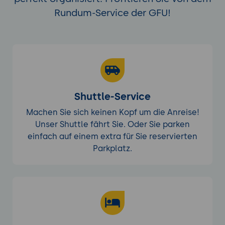
Durchführung: Erstellung und
Rundum-Service der GFU!
Konfiguration erweiterter Retrieval-
Projekte, Entwicklung von
Automatisierungsskripten.
Präsentation: Vorstellung der
Ergebnisse durch die Teilnehmer.
Tools:
ColBERT, Python, Jupyter Notebook,
Shuttle-Service
Elasticsearch, Texteditor oder IDE.
Machen Sie sich keinen Kopf um die Anreise!
Ergebnisse und Präsentation:
Unser Shuttle fährt Sie. Oder Sie parken
Präsentation der erstellten Retrieval-
einfach auf einem extra für Sie reservierten
Projekte und durchgeführten
Parkplatz.
Automatisierungen.
Diskussion und Feedback: Analyse der
Ergebnisse und
Verbesserungsvorschläge.