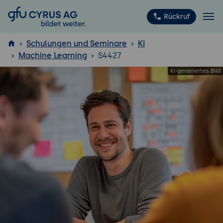
GFU Cyrus AG
Rückruf
Schulungen und Seminare
KI
Machine Learning
S4427
ISTQB
®