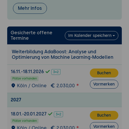
Erste Schritte mit AdaBoost
Mehr Infos
Einfache Modellierung und Training
Aufbau eines einfachen AdaBoost-
Klassifikators: Parameterwahl,
Gesicherte offene
Im Kalender speichern
Modelltraining.
Termine
Validierung und Bewertung des
Weiterbildung AdaBoost: Analyse und
Modells: Kreuzvalidierung,
Optimierung von Machine Learning-Modellen
Genauigkeitsmetriken.
Visualisierung der Ergebnisse: Plotten
16.11.-18.11.2026
Buchen
von Entscheidunggrenzen und Fehlern.
Plätze vorhanden
Vormerken
Praxisübung 1: Installation und
Köln / Online
2.030,00
Grundkonfiguration von AdaBoost
2027
Ziel der Übung:
Anwendung der erlernten
Techniken zur Installation und
Grundkonfiguration von AdaBoost.
18.01.-20.01.2027
Buchen
Projektbeschreibung:
Teilnehmer
Plätze vorhanden
Vormerken
Köln / Online
2.030,00
installieren AdaBoost, laden einen