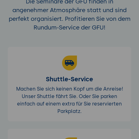
Die Seminare der GFU finden in
Schritt-für-Schritt-Anleitung:
angenehmer Atmosphäre statt und sind
Vorbereitung: Einführung in die
perfekt organisiert. Profitieren Sie von dem
Projektanforderungen, Einrichtung der
Rundum-Service der GFU!
Umgebung.
Durchführung: Erstellung des Modells,
Integration von AI-gestützten
Optimierungen, Analyse der
Ergebnisse.
Präsentation: Vorstellung der
Shuttle-Service
Ergebnisse durch die Teilnehmer.
Machen Sie sich keinen Kopf um die Anreise!
Tools:
Python, Scikit-Learn, Jupyter
Unser Shuttle fährt Sie. Oder Sie parken
Notebook oder IDE, Machine Learning
einfach auf einem extra für Sie reservierten
Module.
Parkplatz.
Ergebnisse und Präsentation:
Präsentation des erstellten Modells
und der durchgeführten
Optimierungen.