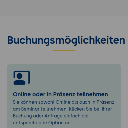
Softwarevoraussetzungen.
Installation von AdaBoost: Schritt-für-
Schritt-Anleitung für Python (Scikit-
Learn).
Erste Konfiguration: Einrichtung der
Buchungsmöglichkeiten
Programmierumgebung, Import der
benötigten Bibliotheken.
Grundlegende Bedienung und Funktionen
Basis-Funktionen und Syntax
Einführung in die Scikit-Learn-
Bibliothek: Übersicht und Installation.
Erstellen und Trainieren von AdaBoost-
Online oder in Präsenz teilnehmen
Modellen: Basis-Syntax und
Sie können sowohl Online als auch in Präsenz
grundlegende Funktionen.
am Seminar teilnehmen. Klicken Sie bei Ihrer
Datenvorbereitung und -verarbeitung:
Buchung oder Anfrage einfach die
Importieren, Bereinigen und
entsprechende Option an.
Vorverarbeiten von Datensätzen.