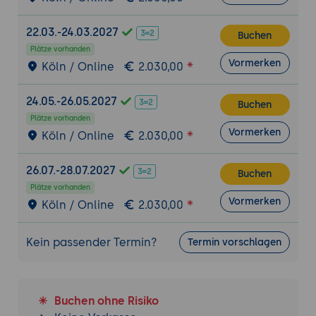
Datensatz und erstellen ein erstes
22.03.-24.03.2027
Klassifikationsmodell.
Buchen
Plätze vorhanden
Anforderungen:
Nutzung der
Vormerken
Köln / Online
2.030,00
grundlegenden Funktionen und
Vorlagen von AdaBoost.
24.05.-26.05.2027
Buchen
Schritt-für-Schritt-Anleitung:
Plätze vorhanden
Vorbereitung: Einführung in die
Vormerken
Köln / Online
2.030,00
Projektanforderungen, Einrichtung der
Umgebung.
26.07.-28.07.2027
Buchen
Durchführung: Installation von Scikit-
Plätze vorhanden
Vormerken
Learn, Import eines Datensatzes,
Köln / Online
2.030,00
Erstellung eines AdaBoost-Modells.
Präsentation: Vorstellung der
Kein passender Termin?
Termin vorschlagen
Ergebnisse durch die Teilnehmer.
Tools:
Python, Scikit-Learn, Jupyter
Notebook oder integrierte
Buchen ohne Risiko