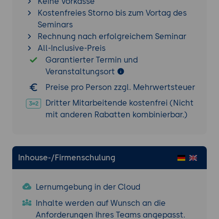
Entwicklungsumgebung (IDE).
Keine Vorkasse
Kostenfreies Storno bis zum Vortag des
Ergebnisse und Präsentation:
Seminars
Präsentation der installierten und
Rechnung nach erfolgreichem Seminar
konfigurierten AdaBoost-Umgebung
All-Inclusive-Preis
und des ersten Modells.
Garantierter Termin und
Diskussion und Feedback: Analyse der
Veranstaltungsort
Ergebnisse und
Preise pro Person zzgl. Mehrwertsteuer
Verbesserungsvorschläge.
Dritter Mitarbeitende kostenfrei (Nicht
Erweiterte Modellierungstechniken
mit anderen Rabatten kombinierbar.)
Erweiterte Parameter und Einstellungen
Feinabstimmung der Hyperparameter:
Learning Rate, Anzahl der Basislerner,
Algorithmusauswahl.
Inhouse-/Firmenschulung
Nutzung unterschiedlicher Basislerner:
Entscheidungbäume, SVMs, k-NN.
Lernumgebung in der Cloud
Kombination von Modellen: Stacking
Inhalte werden auf Wunsch an die
und Ensemble Learning mit AdaBoost.
Anforderungen Ihres Teams angepasst.