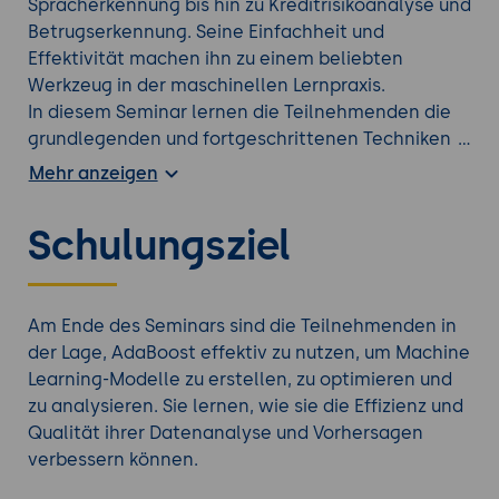
Spracherkennung bis hin zu Kreditrisikoanalyse und
Betrugserkennung. Seine Einfachheit und
Effektivität machen ihn zu einem beliebten
Werkzeug in der maschinellen Lernpraxis.
In diesem Seminar lernen die Teilnehmenden die
grundlegenden und fortgeschrittenen Techniken
zur Nutzung von AdaBoost für das Machine
Mehr anzeigen
Learning kennen. Der Fokus liegt auf der Erstellung,
Optimierung und Analyse von AdaBoost-Modellen
Schulungsziel
sowie der Integration moderner Technologien,
einschließlich Künstlicher Intelligenz. Die
Teilnehmer werden sich mit den grundlegenden
und erweiterten Tools von AdaBoost vertraut
Am Ende des Seminars sind die Teilnehmenden in
machen und durch praxisorientierte Übungen die
der Lage, AdaBoost effektiv zu nutzen, um Machine
erlernten Konzepte anwenden.
Learning-Modelle zu erstellen, zu optimieren und
zu analysieren. Sie lernen, wie sie die Effizienz und
Vertiefen Sie Ihr Wissen mit einer weiteren
Qualität ihrer Datenanalyse und Vorhersagen
Machine Learning Weiterbildung
aus unserem
verbessern können.
Angebot.