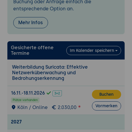
Buchung oder Anfrage einfach die
entsprechende Option an.
Grundlegende Bedienung
Basis-Befehle und Systemverwaltung:
Mehr Infos
Starten und Stoppen von Suricata,
Überwachung des Systemstatus.
Einführung in die Suricata-Regeln:
Gesicherte offene
Syntax und Struktur, Verwaltung und
Im Kalender speichern
Termine
Aktualisierung.
Weiterbildung Suricata: Effektive
Netzwerküberwachung und -analyse
Netzwerküberwachung und
Grundlagen der Netzwerküberwachung
Bedrohungserkennung
Einführung in die Netzwerksicherheit:
Bedrohungslandschaft und
16.11.-18.11.2026
Buchen
Sicherheitsstrategien.
Plätze vorhanden
Nutzung von Suricata zur
Vormerken
Köln / Online
2.030,00
Netzwerküberwachung: Erfassung und
Analyse von Netzwerkverkehr.
2027
Intrusion Detection System (IDS)