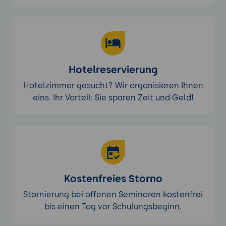
Praxisübung 2: Erweiterte Konfiguration und
Incident Response
Ziel der Übung:
Erweiterte Konfiguration
von Suricata und Durchführung eines
Incident-Response-Szenarios.
Hotelreservierung
Projektbeschreibung:
Teilnehmer
konfigurieren Suricata für eine
Hotelzimmer gesucht? Wir organisieren Ihnen
spezifische Bedrohungserkennung und
eins. Ihr Vorteil: Sie sparen Zeit und Geld!
führen eine Incident-Response-Übung
durch.
Anforderungen:
Nutzung der
erweiterten Suricata-Tools und
Techniken.
Schritt-für-Schritt-Anleitung:
Kostenfreies Storno
Vorbereitung: Einrichtung der
Stornierung bei offenen Seminaren kostenfrei
Umgebung, Einführung in die Tools.
bis einen Tag vor Schulungsbeginn.
Durchführung: Anpassung der Suricata-