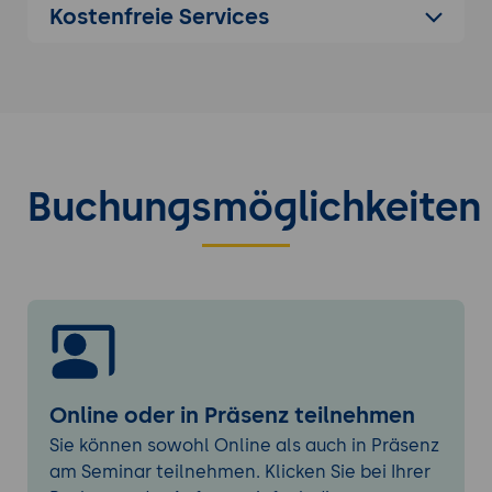
Kostenfreie Services
Bedrohungserkennung.
Grundlagen der Suricata-Installation und -
Einrichtung
Installation und Konfiguration
Voraussetzungen:
Systemanforderungen und unterstützte
Buchungsmöglichkeiten
Plattformen.
Installation von Suricata: Schritt-für-
Schritt-Anleitung für verschiedene
Betriebssysteme.
Überblick über die Benutzeroberfläche
Wichtige Dateien und Verzeichnisse:
Suricata-Konfigurationsdateien, Log-
Verzeichnisse.
Online oder in Präsenz teilnehmen
Navigieren und Anpassen der
Sie können sowohl Online als auch in Präsenz
Benutzeroberfläche: Personalisierung
am Seminar teilnehmen. Klicken Sie bei Ihrer
und effiziente Nutzung.