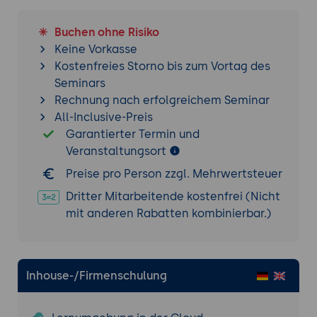
Projektbeschreibung:
Teilnehmer
installieren Suricata auf einem
Buchen ohne Risiko
virtuellen oder physischen System und
Keine Vorkasse
konfigurieren grundlegende
Kostenfreies Storno bis zum Vortag des
Überwachungsfunktionen.
Seminars
Anforderungen:
Nutzung der
Rechnung nach erfolgreichem Seminar
grundlegenden Suricata-Befehle und
All-Inclusive-Preis
Konfigurationsdateien.
Garantierter Termin und
Veranstaltungsort
Schritt-für-Schritt-Anleitung:
Vorbereitung: Einrichtung der
Preise pro Person zzgl. Mehrwertsteuer
Entwicklungsumgebung, Einführung in
Dritter Mitarbeitende kostenfrei (Nicht
die Tools.
mit anderen Rabatten kombinierbar.)
Durchführung: Installation von Suricata,
Grundkonfiguration der
Überwachungsfunktionen.
Inhouse-/Firmenschulung
Präsentation: Vorstellung der
Ergebnisse durch die Teilnehmer.