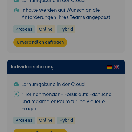
Lernumgebung in der Cloud
Tools:
Suricata, Texteditor für
Inhalte werden auf Wunsch an die
Konfigurationsdateien.
Anforderungen Ihres Teams angepasst.
Ergebnisse und Präsentation:
Präsentation der installierten und
Präsenz
Online
Hybrid
konfigurierten Suricata-Umgebung.
Diskussion und Feedback: Analyse der
Unverbindlich anfragen
Ergebnisse und
Verbesserungsvorschläge.
Individualschulung
Erweiterte Funktionen und Techniken
Erweiterte Konfiguration und Optimierung
Anpassung von Suricata-Regeln:
Lernumgebung in der Cloud
Erstellung und Modifikation von Regeln
1 Teilnehmender = Fokus aufs Fachliche
zur Erkennung spezifischer
und maximaler Raum für individuelle
Bedrohungen.
Fragen.
Optimierung der Leistungsfähigkeit:
Tuning von Parametern, Nutzung von
Präsenz
Online
Hybrid
Multithreading.