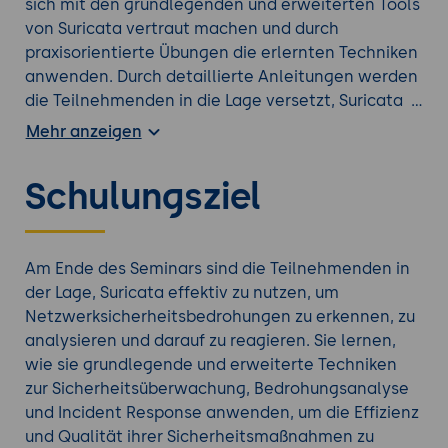
sich mit den grundlegenden und erweiterten Tools
von Suricata vertraut machen und durch
praxisorientierte Übungen die erlernten Techniken
anwenden. Durch detaillierte Anleitungen werden
die Teilnehmenden in die Lage versetzt, Suricata
effektiv in ihren Projekten einzusetzen.
Mehr anzeigen
Verschaffen Sie sich einen Überblick über alle
Schulungsziel
Netzwerk Kurse
.
Am Ende des Seminars sind die Teilnehmenden in
der Lage, Suricata effektiv zu nutzen, um
Netzwerksicherheitsbedrohungen zu erkennen, zu
analysieren und darauf zu reagieren. Sie lernen,
wie sie grundlegende und erweiterte Techniken
zur Sicherheitsüberwachung, Bedrohungsanalyse
und Incident Response anwenden, um die Effizienz
und Qualität ihrer Sicherheitsmaßnahmen zu