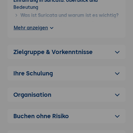
Einführung in Suricata: Überblick und
Bedeutung
Was ist Suricata und warum ist es wichtig?
Definition und Hintergrund: Suricata als
Mehr anzeigen
leistungsstarkes
Netzwerküberwachungssystem und
Intrusion Detection System (IDS).
Zielgruppe & Vorkenntnisse
Bedeutung und Vorteile: Open-Source,
hohe Leistungsfähigkeit, Unterstützung
von IDS, IPS und Netzwerk-Security-
Ihre Schulung
Monitoring (NSM).
Geschichte und Entwicklung von Suricata
Kurzgeschichte der Entwicklung: Von
Organisation
der Gründung bis zur aktuellen Version.
Rolle von Suricata in der
Buchen ohne Risiko
Sicherheitslandschaft: Beitrag zur
Verbesserung der
Netzwerküberwachung und