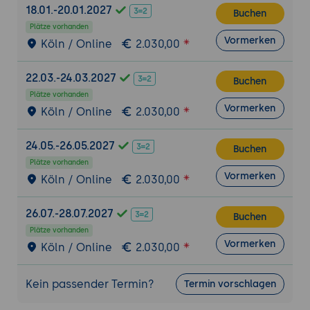
18.01.-20.01.2027
Buchen
Funktionsweise eines IDS: Erkennung
Plätze vorhanden
von Angriffsmustern und Anomalien.
Vormerken
Köln / Online
2.030,00
Konfiguration von Suricata als IDS:
Anpassung der Regeln und
22.03.-24.03.2027
Buchen
Überwachung des Netzwerkverkehrs.
Plätze vorhanden
Vormerken
Köln / Online
2.030,00
Intrusion Prevention System (IPS)
Funktionsweise eines IPS: Echtzeit-
24.05.-26.05.2027
Reaktion auf Bedrohungen.
Buchen
Plätze vorhanden
Konfiguration von Suricata als IPS:
Vormerken
Köln / Online
2.030,00
Blockieren und Verhindern von
Angriffen.
26.07.-28.07.2027
Buchen
Praxisübung 1: Installation und
Plätze vorhanden
Grundkonfiguration von Suricata
Vormerken
Köln / Online
2.030,00
Ziel der Übung:
Installation und
Grundkonfiguration von Suricata zur
Kein passender Termin?
Termin vorschlagen
Netzwerküberwachung.