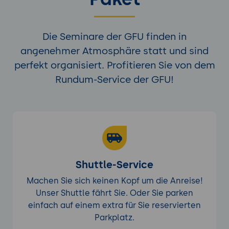
Verantwortlichkeiten.
Nutzung von Suricata zur Incident-
Response: Erkennung und Analyse von
Die Seminare der GFU finden in
Sicherheitsvorfällen.
angenehmer Atmosphäre statt und sind
perfekt organisiert. Profitieren Sie von dem
Durchführung und Analyse
Rundum-Service der GFU!
Effektive Incident-Response: Echtzeit-
Reaktionen und Nachverfolgung.
Nachbereitung und Analyse: Lessons
Learned, Verbesserung der
Sicherheitsmaßnahmen.
Dokumentation und Berichterstattung
Shuttle-Service
Erstellung von Incident-Reports:
Detaillierte Berichte und Analysen.
Machen Sie sich keinen Kopf um die Anreise!
Kommunikation mit Stakeholdern:
Unser Shuttle fährt Sie. Oder Sie parken
Transparente Berichterstattung und
einfach auf einem extra für Sie reservierten
Empfehlungen.
Parkplatz.