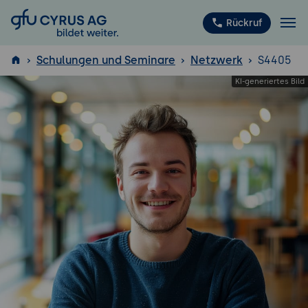
GFU Cyrus AG
Rückruf
Schulungen und Seminare
Netzwerk
S4405
ISTQB
®