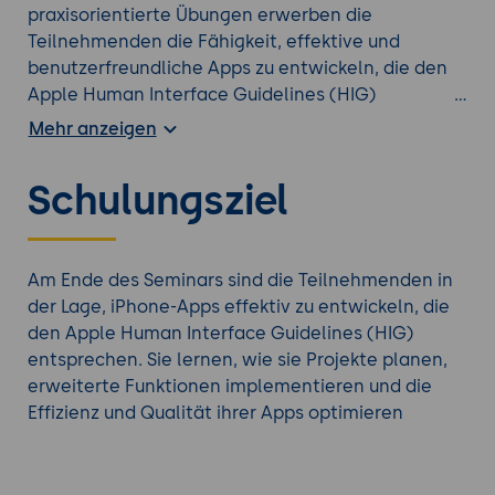
praxisorientierte Übungen erwerben die
Teilnehmenden die Fähigkeit, effektive und
benutzerfreundliche Apps zu entwickeln, die den
Apple Human Interface Guidelines (HIG)
entsprechen.
Mehr anzeigen
Nutzenbeschreibung
Teilnehmende werden in die Lage versetzt,
Schulungsziel
moderne und skalierbare iPhone-Apps mit Swift
und SwiftUI zu entwickeln. Mit detaillierten
Anleitungen erlangen sie die Fähigkeit, qualitativ
hochwertige Benutzeroberflächen zu erstellen,
Am Ende des Seminars sind die Teilnehmenden in
komplexe Interaktionen zu verwalten, Daten
der Lage, iPhone-Apps effektiv zu entwickeln, die
effizient zu verwalten und ihre Apps optimal zu
den Apple Human Interface Guidelines (HIG)
gestalten, was zur Verbesserung der Effizienz und
entsprechen. Sie lernen, wie sie Projekte planen,
Qualität ihrer Arbeit beiträgt.
erweiterte Funktionen implementieren und die
Effizienz und Qualität ihrer Apps optimieren
Suchen Sie nach einem besser passenden
iPhone
Kurs
?