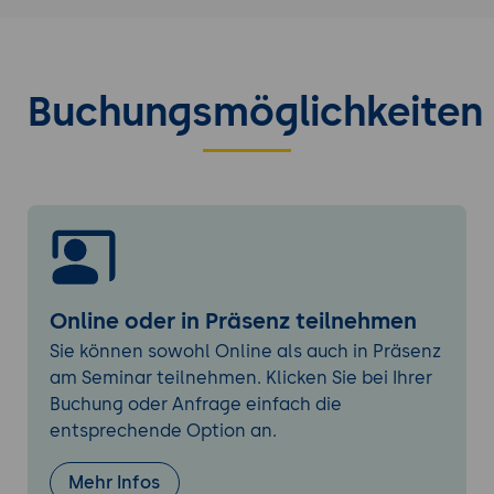
Erstellen einer einfachen SwiftUI-
Anwendung
Einführung in die Apple Human Interface
Buchungsmöglichkeiten
Guidelines (HIG)
Praxisübung 1: Erste Schritte mit Swift und
SwiftUI
Problemstellung: Erstellung einer
einfachen iPhone-App mit SwiftUI
Lösung:
Installation und Konfiguration von
Online oder in Präsenz teilnehmen
Xcode
Sie können sowohl Online als auch in Präsenz
Erstellung einer einfachen
am Seminar teilnehmen. Klicken Sie bei Ihrer
Benutzeroberfläche mit SwiftUI
Buchung oder Anfrage einfach die
Implementierung grundlegender
entsprechende Option an.
Funktionen
Tools:
Xcode
,
Swift
,
SwiftUI
Mehr Infos