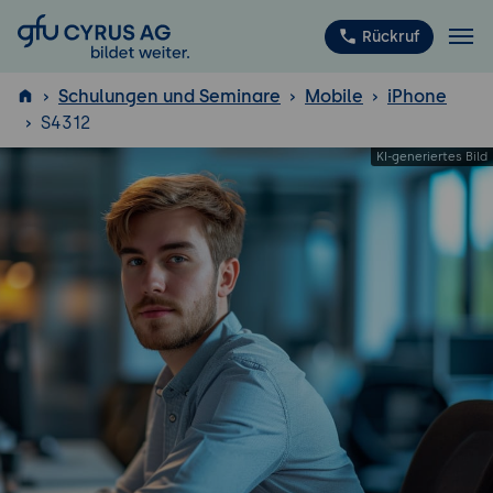
GFU Cyrus AG
Rückruf
Schulungen und Seminare
Mobile
iPhone
S4312
ISTQB
®