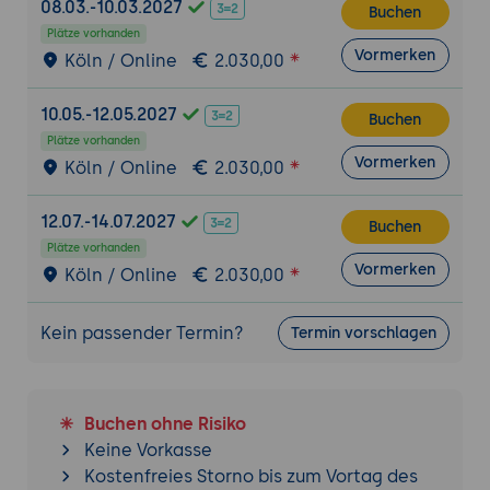
08.03.-10.03.2027
Buchen
Integration von Core Data für lokale
Plätze vorhanden
Datenverwaltung
Vormerken
Köln / Online
2.030,00
Einführung in Core Data: Konzepte und
Architektur
10.05.-12.05.2027
Buchen
Einrichten des Core Data Stacks
Plätze vorhanden
Vormerken
Köln / Online
2.030,00
Erstellen, Lesen, Aktualisieren und Löschen
von Daten
12.07.-14.07.2027
Verbindung von Core Data mit SwiftUI
Buchen
Plätze vorhanden
Praxisübung 2: Erweiterte
Vormerken
Köln / Online
2.030,00
Benutzeroberflächen und Datenverwaltung
Problemstellung: Erstellung einer
Kein passender Termin?
Termin vorschlagen
interaktiven iPhone-App mit erweiterten
UI-Elementen und Core Data-Integration
Lösung:
Buchen ohne Risiko
Implementierung von
Keine Vorkasse
fortgeschrittenen SwiftUI-
Kostenfreies Storno bis zum Vortag des
Komponenten und Layouts