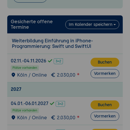
Ergebnis: Eine funktionsfähige iPhone-
App mit grundlegenden UI-Elementen
Erweiterte SwiftUI-Komponenten und Layouts
Gesicherte offene
Im Kalender speichern
Arbeiten mit fortgeschrittenen SwiftUI-
Termine
Komponenten
Weiterbildung Einführung in iPhone-
Nutzung von Stacks, Grids und
Programmierung: Swift und SwiftUI
benutzerdefinierten Layouts
Einführung in State und Data Binding in
02.11.-04.11.2026
Buchen
SwiftUI
Plätze vorhanden
Vormerken
Benutzerinteraktionen und Gesten
Köln / Online
2.030,00
Implementierung von
2027
Benutzerinteraktionen: Buttons, TextFields
und andere Controls
04.01.-06.01.2027
Arbeiten mit Gesten: Tap, Swipe, Drag und
Buchen
andere
Plätze vorhanden
Vormerken
Köln / Online
2.030,00
Nutzung von Animationen und
Übergängen in SwiftUI