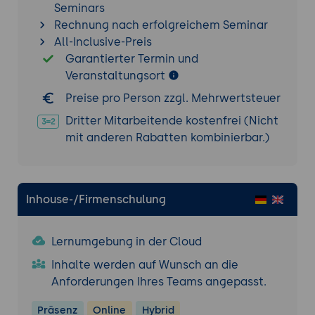
Seminars
Integration von Benutzerinteraktionen
Rechnung nach erfolgreichem Seminar
und Gesten
All-Inclusive-Preis
Einführung der Core Data-
Garantierter Termin und
Funktionalität
Veranstaltungsort
Tools:
Xcode
,
Swift
,
SwiftUI
,
Core
Preise pro Person zzgl. Mehrwertsteuer
Data
Dritter Mitarbeitende kostenfrei (Nicht
Ergebnis: Eine interaktive iPhone-App
mit anderen Rabatten kombinierbar.)
mit erweiterten UI-Elementen und Core
Data-Integration
Arbeiten mit CloudKit für Cloud-basierte
Inhouse-/Firmenschulung
Datenverwaltung
Einführung in CloudKit: Konzepte und
Architektur
Lernumgebung in der Cloud
Einrichten des CloudKit-Dashboards und
Inhalte werden auf Wunsch an die
der iCloud-Container
Anforderungen Ihres Teams angepasst.
Erstellen, Lesen, Aktualisieren und Löschen
Präsenz
Online
Hybrid
von Cloud-basierten Daten