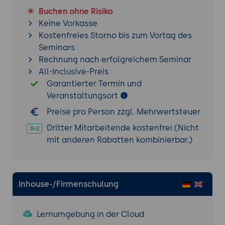
Buchen ohne Risiko
6. Plattform, Betrieb und Peer-Review
Keine Vorkasse
PHP-8.2-Baseline (bis 8.5) und
Kostenfreies Storno bis zum Vortag des
Datenbankanforderungen
Seminars
Verbesserte Upgrade-Wizards und
Rechnung nach erfolgreichem Seminar
robustere Schema-Migrationen
All-Inclusive-Preis
Wartungshorizonte: Bugfixes bis Ende
Garantierter Termin und
2027, Security und ELTS darüber hinaus;
Veranstaltungsort
v12-Support-Ende
Preise pro Person zzgl. Mehrwertsteuer
Abgrenzung zum Upgrade-Projekt mit
Verweis auf das Migrationsseminar
Dritter Mitarbeitende kostenfrei (Nicht
mit anderen Rabatten kombinierbar.)
Praxis-Übung (Peer-Review):
In
Kleingruppen je drei v14-Neuerungen für
ein eigenes Projekt priorisieren und die
Einschätzungen gegenseitig prüfen
Inhouse-/Firmenschulung
Lernumgebung in der Cloud