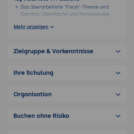
Das überarbeitete "Fresh"-Theme und
Camino: Oberfläche und Terminologie
Context Panel: das fixierte
Mehr anzeigen
Bearbeitungspanel auf der rechten Seite
Seitenerstellungs-Wizard mit zuletzt
verwendeten Elementen und Echtzeit-
Zielgruppe & Vorkenntnisse
Validierung
Der vereinfachte Übersetzungs-Workflow
Auswirkungen auf Redaktion und
Ihre Schulung
Schulungsbedarf einordnen
Praxis-Übung:
Eine v14-Instanz öffnen, das
neue Backend erkunden und eine Seite
Organisation
über den neuen Wizard anlegen.
2. Redaktionelle Neuerungen
Buchen ohne Risiko
Short URLs und QR-Codes mit persistenten
Zielen
Redirect-Monitoring und Erkennung