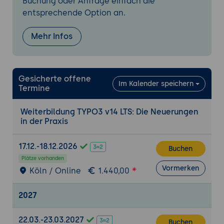
Buchung oder Anfrage einfach die
Camino als mitgeliefertes Frontend-
entsprechende Option an.
Theme und Ausgangspunkt
Auswirkungen auf bestehende
Mehr Infos
Sitepackages
Praxis-Übung:
Ein Site Set anlegen und
eine Einstellung über settings.yaml
Gesicherte offene
Im Kalender speichern
steuern.
Termine
Tag 2: Entwickler-Neuerungen
Weiterbildung TYPO3 v14 LTS: Die Neuerungen
Symfony-Validatoren direkt in Extbase
in der Praxis
nutzen
Neue PHP-Attribute #[Authorize] und #
17.12.-18.12.2026
Buchen
[RateLimit]
Plätze vorhanden
Deprecations wie ext_tables.php mit
Vormerken
Köln / Online
1.440,00
dokumentiertem Cleanup-Pfad
Entfernte Funktionen: HTTP-Compression
2027
und Frontend-Asset-Konkatenation
Statische Analyse und Rector als
22.03.-23.03.2027
Buchen