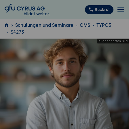
GFU Cyrus AG
Rückruf
Schulungen und Seminare
CMS
TYPO3
S4273
ISTQB
®