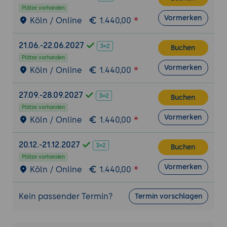
Werkzeug
Plätze vorhanden
Vormerken
Köln / Online
1.440,00
Praxis-Übung:
In einer Beispiel-Extension
einen Symfony-Validator einsetzen und
eine deprecierte Methode per statischer
21.06.-22.06.2027
Buchen
Analyse aufspüren.
Plätze vorhanden
Vormerken
Köln / Online
1.440,00
5. Sicherheit
Gehärtete Passwort-Speicherung und
27.09.-28.09.2027
Buchen
Editor-Konten
Plätze vorhanden
JWT-Key-Derivation über HKDF
Vormerken
Köln / Online
1.440,00
CLI-gestütztes Erzeugen von Passwort-
Hashes
20.12.-21.12.2027
Buchen
Optionale Redis-Sessions mit
Plätze vorhanden
Vormerken
Authentifizierung
Köln / Online
1.440,00
Natives Rate-Limiting am Login
Praxis-Übung:
Einen Passwort-Hash über
Kein passender Termin?
Termin vorschlagen
die CLI erzeugen und die Härtung des
Backend-Logins prüfen.