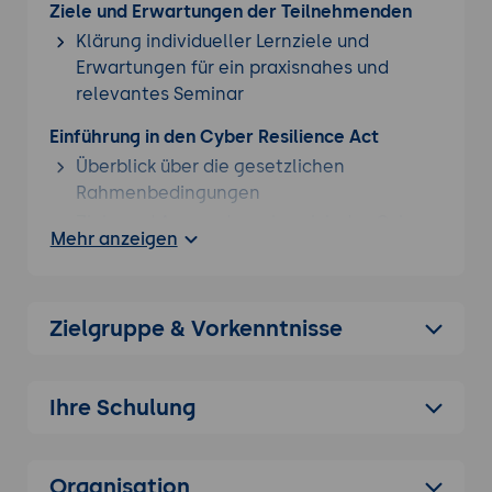
Ziele und Erwartungen der Teilnehmenden
Klärung individueller Lernziele und
Erwartungen für ein praxisnahes und
relevantes Seminar
Einführung in den Cyber Resilience Act
Überblick über die gesetzlichen
Rahmenbedingungen
Ziele und Anwendungsbereich des Cyber
Mehr anzeigen
Resilience Act
Abgrenzung zu anderen bestehenden
Regelwerken (z.B. DSGVO, NIS2, KRITIS)
Zielgruppe & Vorkenntnisse
Wesentliche Anforderungen und rechtliche
Aspekte
Detaillierte Analyse der rechtlichen
Ihre Schulung
Anforderungen (Artikel 1-3)
Haftungsfragen und Rechtsfolgen bei
Organisation
Verstößen (Artikel 4-6)