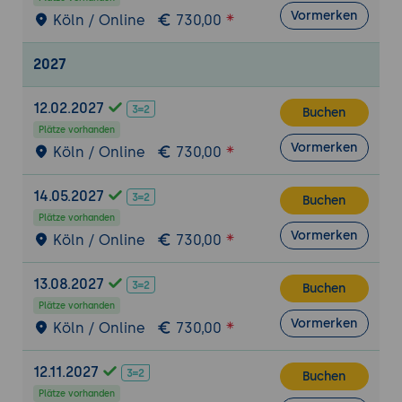
Überwachung und Auditierung von
Vormerken
Köln / Online
730,00
digitalen Produkten (Artikel 24)
2027
Integration von Open Source in digitale
Produkte
12.02.2027
Buchen
Rechtliche und Compliance-
Plätze vorhanden
Anforderungen bei der Nutzung von Open
Vormerken
Köln / Online
730,00
Source (Artikel 25-27)
Rolle der Open Source Stewards im
14.05.2027
Buchen
Rahmen des Cyber Resilience Act (Artikel
Plätze vorhanden
28)
Vormerken
Köln / Online
730,00
Technische und organisatorische
Maßnahmen zur Sicherstellung der
13.08.2027
Buchen
Compliance
Plätze vorhanden
Fallstudien und Diskussion:
Vormerken
Köln / Online
730,00
Herausforderungen und Best Practices
12.11.2027
Sicherheitsattestierung für Open Source
Buchen
Plätze vorhanden
Definition und Bedeutung der