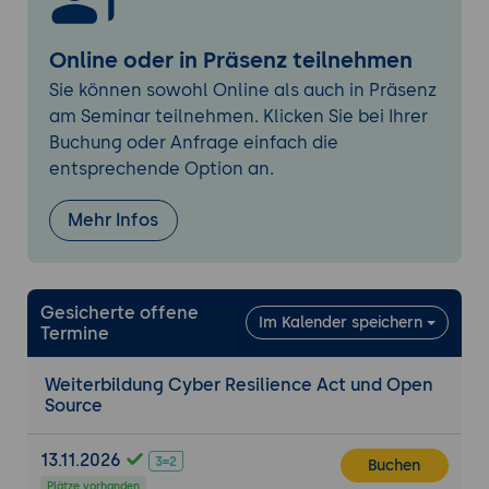
Anforderungen an die Qualifikation und
Kompetenzen eines Cybersecurity
Online oder in Präsenz teilnehmen
Officers
Sie können sowohl Online als auch in Präsenz
Integration des Cybersecurity Officers in
am Seminar teilnehmen. Klicken Sie bei Ihrer
die Unternehmensstruktur
Buchung oder Anfrage einfach die
Zusammenarbeit mit anderen
entsprechende Option an.
Unternehmensbereichen (z.B. IT, Recht,
Compliance)
Mehr Infos
Compliance-Anforderungen und technische
Dokumentation
Gesicherte offene
Erstellung und Pflege technischer
Im Kalender speichern
Termine
Dokumentation (Artikel 15-17)
Konformitätserklärung und CE-
Weiterbildung Cyber Resilience Act und Open
Kennzeichnung (Artikel 18-20)
Source
Implementierung von Compliance-
Programmen für digitale Produkte (Artikel
13.11.2026
Buchen
21-23)
Plätze vorhanden