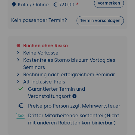
Vormerken
Köln / Online
730,00
Sicherheitsattestierung (Artikel 29-31)
Verfahren und Anforderungen zur
Kein passender Termin?
Termin vorschlagen
Sicherheitsattestierung von Open Source
Software
Praxisbeispiele und Diskussion:
Erfolgreiche Sicherheitsattestierung von
Buchen ohne Risiko
Open Source Projekten
Keine Vorkasse
Kostenfreies Storno bis zum Vortag des
Abschluss und Ausblick
Seminars
Zusammenfassung und offene Fragen
Rechnung nach erfolgreichem Seminar
Zukünftige Entwicklungen und Trends im
All-Inclusive-Preis
Bereich Cyber Resilience und Recht
Garantierter Termin und
Networking und Erfahrungsaustausch
Veranstaltungsort
Preise pro Person zzgl. Mehrwertsteuer
Dritter Mitarbeitende kostenfrei (Nicht
mit anderen Rabatten kombinierbar.)