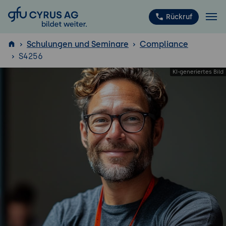
GFU Cyrus AG
Rückruf
Schulungen und Seminare
Compliance
S4256
ISTQB
®