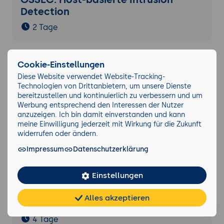
Detection
2 Tage
SentinelOne: Endpoint Protection-
Cookie-Einstellungen
Plattform
Diese Website verwendet Website-Tracking-
Technologien von Drittanbietern, um unsere Dienste
2 Tage
bereitzustellen und kontinuierlich zu verbessern und um
Werbung entsprechend den Interessen der Nutzer
anzuzeigen. Ich bin damit einverstanden und kann
meine Einwilligung jederzeit mit Wirkung für die Zukunft
Einführung in Symantec Endpoint
widerrufen oder ändern.
Protection
Impressum
Datenschutzerklärung
2 Tage
Einstellungen
Workshop: BSI IT-Grundschutz mit KI
Alles akzeptieren
umsetzen
Chat
KI-
FAQ
Teilen
Cookies
frei
Berater
4 Tage