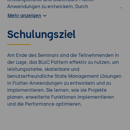
Anwendungen zu entwickeln. Durch
praxisorientierte Übungen und detaillierte
Mehr anzeigen
Anleitungen erlangen sie die Fähigkeit, qualitativ
hochwertige State Management Lösungen zu
Schulungsziel
implementieren, die zur Verbesserung der Effizienz
und Qualität ihrer Flutter-Projekte beitragen.
Das BLoC-Pattern bietet eine strukturierte und
skalierbare Methode zur Trennung von
Am Ende des Seminars sind die Teilnehmenden in
Geschäftslogik und UI in Flutter-Anwendungen. Es
der Lage, das BLoC Pattern effektiv zu nutzen, um
fördert einen unidirektionalen Datenfluss und die
leistungsstarke, skalierbare und
Verwendung von Streams, was zu einer klaren und
benutzerfreundliche State Management Lösungen
wartbaren Codebasis führt. Im Vergleich zu
in Flutter-Anwendungen zu entwickeln und zu
anderen State Management Patterns bietet BLoC
implementieren. Sie lernen, wie sie Projekte
spezifische Vorteile in Bezug auf Typisierung,
planen, erweiterte Funktionen implementieren
Struktur und Integration in Flutter.
und die Performance optimieren.
Schauen Sie sich auch diese
Flutter Seminare
an.