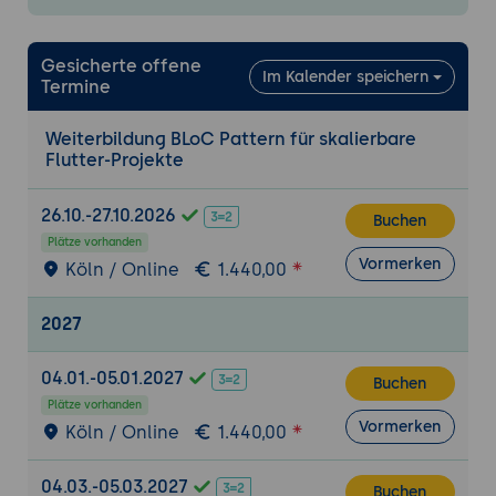
Verwaltung von Zuständen.
Integration des BLoC in die
Gesicherte offene
Im Kalender speichern
Benutzeroberfläche.
Termine
Tool:
Nutzung des Flutter SDK und des
flutter_bloc Pakets.
Weiterbildung BLoC Pattern für skalierbare
Flutter-Projekte
Ergebnis:
Eine funktionsfähige Flutter-
Anwendung mit einfachem State
26.10.-27.10.2026
Management durch BLoC.
Buchen
Plätze vorhanden
Erweiterte BLoC-Techniken
Vormerken
Köln / Online
1.440,00
Nutzung mehrerer BLoCs in einer
Anwendung.
2027
Kommunikation zwischen BLoCs.
04.01.-05.01.2027
Verwaltung komplexer Zustände und
Buchen
Events.
Plätze vorhanden
Vormerken
Köln / Online
1.440,00
Testing und Debugging
Einführung in das Testen von BLoCs.
04.03.-05.03.2027
Buchen