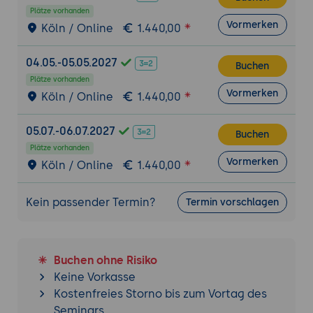
Schreiben von Unit Tests für BLoCs.
Plätze vorhanden
Vormerken
Debugging und Fehlerbehebung in BLoC-
Köln / Online
1.440,00
basierten Anwendungen.
04.05.-05.05.2027
Buchen
Integration mit externen Diensten
Plätze vorhanden
Abrufen und Verarbeiten von Daten aus
Vormerken
Köln / Online
1.440,00
APIs.
Verwaltung von Netzwerkaufrufen und
05.07.-06.07.2027
Buchen
asynchronen Datenströmen.
Plätze vorhanden
Nutzung von Repository Pattern zur
Vormerken
Köln / Online
1.440,00
Trennung von Logik und Datenzugriff.
Kein passender Termin?
Termin vorschlagen
Performance-Optimierung und Best Practices
Optimierung der Leistung von BLoC-
basierten Anwendungen.
Best Practices für die Strukturierung und
Buchen ohne Risiko
Verwaltung von BLoCs.
Keine Vorkasse
Kostenfreies Storno bis zum Vortag des
Verwaltung von Ressourcen und Speicher
Seminars
in BLoC-Anwendungen.