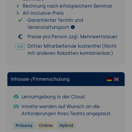
Rechnung nach erfolgreichem Seminar
Praktische Übung 2: Erweiterte BLoC-
All-Inclusive-Preis
Anwendung
Garantierter Termin und
Problemstellung:
Implementierung einer
Veranstaltungsort
komplexeren Flutter-Anwendung mit
Preise pro Person zzgl. Mehrwertsteuer
mehreren BLoCs und API-Integration.
Dritter Mitarbeitende kostenfrei (Nicht
Lösung:
mit anderen Rabatten kombinierbar.)
Implementierung mehrerer BLoCs zur
Verwaltung unterschiedlicher Zustände.
Integration externer APIs zur
Datenbeschaffung.
Inhouse-/Firmenschulung
Schreiben von Unit Tests für die BLoCs.
Tool:
Nutzung des Flutter SDK, flutter_bloc
Lernumgebung in der Cloud
Pakets und HTTP Bibliotheken.
Inhalte werden auf Wunsch an die
Ergebnis:
Eine erweiterte Flutter-
Anforderungen Ihres Teams angepasst.
Anwendung mit komplexem State
Management und API-Integration.
Präsenz
Online
Hybrid