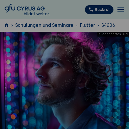
GFU Cyrus AG
Rückruf
Schulungen und Seminare
Flutter
S4206
ISTQB
®