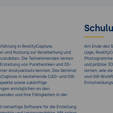
Schulu
nführung in RealityCapture,
Am Ende des S
tion und Nutzung zur Verarbeitung und
Lage, RealityC
scandaten. Die Teilnehmenden lernen
Photogrammetr
Erstellung von Punktwolken und 3D-
und präzise 3D
ener Analysetools kennen. Das Seminar
lernen, wie si
tyCapture in bestehende CAD- und GIS-
und GIS-Workfl
spekte sowie zukünftige
Entscheidungs
ungen ermöglichen es den
enden und ihre Fähigkeiten in der
 vielseitige Software für die Erstellung
metrie und Laserscandaten. Mit seiner