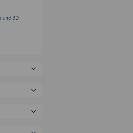
e und 3D-
kmalpflege,
ftware.
det.
rbeitung in
rafie,