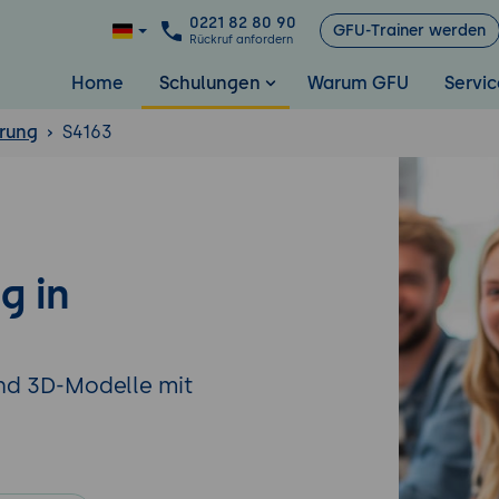
0221 82 80 90
GFU-Trainer werden
Rückruf anfordern
Home
Schulungen
Warum GFU
Servic
rung
S4163
g in
und 3D-Modelle mit