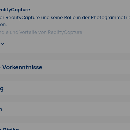
ealityCapture
er RealityCapture und seine Rolle in der Photogrammetri
on.
le und Vorteile von RealityCapture.
ereiche in verschiedenen Branchen wie Bauwesen, Den
on und Forensik.
d Einrichtung
setzungen für die Installation von RealityCapture.
& Vorkenntnisse
Schritt-Anleitung zur Installation und Konfiguration der So
in die Benutzeroberfläche und grundlegende Werkzeuge.
ng
r Photogrammetrie
der Photogrammetrie und wie RealityCapture diese anwen
n
d Vorbereitung von Bild- und Laserscandaten für die Vera
ure.
in verschiedene Datenerfassungsmethoden (Drohnenfotog
 Risiko