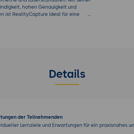
ndigkeit, hohen Genauigkeit und
 ist RealityCapture ideal für eine
iedenen Branchen. Im Vergleich zu
erausragende Leistung und Effizienz,
leute macht, die präzise und
ung Weiterbildung
, werfen Sie einen
Details
rtungen der Teilnehmenden
vidueller Lernziele und Erwartungen für ein praxisnahes u