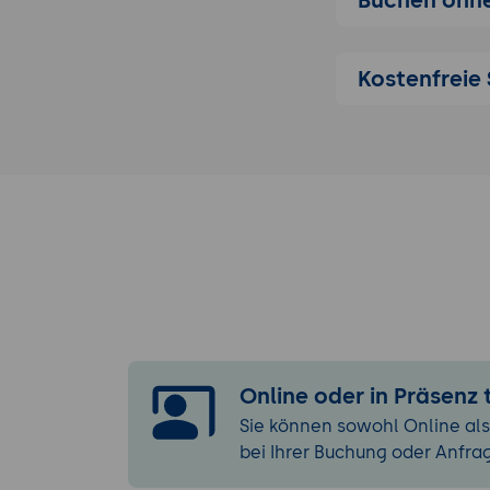
terrestrisch
Datenverarbeit
Workflow zu
Kostenfreie 
Verwendung 
Qualitätspr
Erweiterte Fun
Nutzung der 
Einführung i
Export und 
Praktische Übun
Problemstel
Drohnenbild
Lösung:
Aufn
Online oder in Präsenz
Verarbeitung
Sie können sowohl Online als
Ergebnis:
Ein
bei Ihrer Buchung oder Anfra
Analyse und