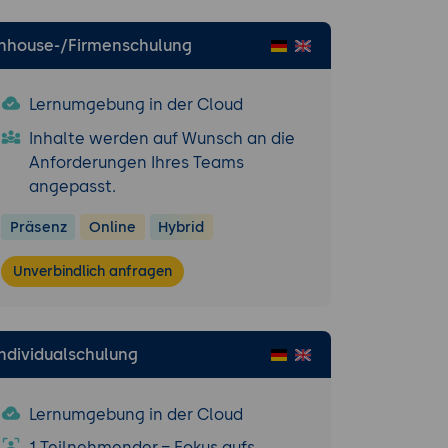
Inhouse-/Firmenschulung
gsfälle.
Lernumgebung in der Cloud
.
Inhalte werden auf Wunsch an die
Anforderungen Ihres Teams
unktwolken und
angepasst.
Präsenz
Online
Hybrid
ung.
Unverbindlich anfragen
 und GIS-
Individualschulung
tionalitäten.
Lernumgebung in der Cloud
1 Teilnehmender = Fokus aufs