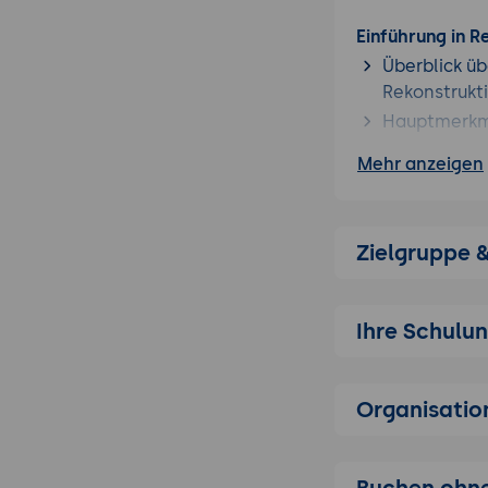
Einführung in R
Überblick üb
Rekonstrukti
Hauptmerkma
Anwendungsb
Mehr anzeigen
Filmprodukti
Installation un
Systemvoraus
Zielgruppe 
Schritt-für-
Einführung 
Ihre Schulu
Grundlagen de
Prinzipien 
Organisatio
Erfassung un
RealityCapt
Einführung 
Buchen ohne