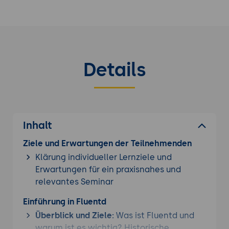
Datenquellen und -zielen bietet Fluentd eine
robuste Lösung für Unternehmen, die ihre Daten
effizient sammeln, transformieren und analysieren
möchten. Im Vergleich zu anderen
Datenkollektoren bietet Fluentd eine
Details
hervorragende Balance zwischen Flexibilität,
Skalierbarkeit und Benutzerfreundlichkeit, was es
zu einer beliebten Wahl in der Datenintegrations-
und Log-Management-Landschaft macht.
Inhalt
Vertiefen Sie Ihr Wissen mit einem weiteren
Datenanalyse Seminar
aus unserem Angebot.
Ziele und Erwartungen der Teilnehmenden
Klärung individueller Lernziele und
Erwartungen für ein praxisnahes und
relevantes Seminar
Einführung in Fluentd
Überblick und Ziele:
Was ist Fluentd und
warum ist es wichtig? Historische