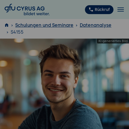
GFU Cyrus AG
Rückruf
Schulungen und Seminare
Datenanalyse
S4155
ISTQB
®