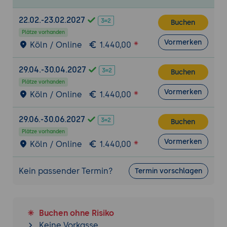
Datenverarbeitung und Integration.
22.02.-23.02.2027
Buchen
Datenformatierung:
Techniken zur
Plätze vorhanden
Formatierung und Standardisierung von
Vormerken
Köln / Online
1.440,00
Daten.
Error Handling:
Implementierung von
29.04.-30.04.2027
Buchen
Techniken zur Fehlerbehandlung und
Plätze vorhanden
Wiederherstellung.
Vormerken
Köln / Online
1.440,00
Skalierbarkeit und Leistungsoptimierung
29.06.-30.06.2027
Skalierbarkeit:
Techniken zur Skalierung
Buchen
von Fluentd-Konfigurationen für große
Plätze vorhanden
Vormerken
Köln / Online
1.440,00
Datenmengen.
Leistungsoptimierung:
Optimierung von
Fluentd-Konfigurationen zur Verbesserung
Kein passender Termin?
Termin vorschlagen
der Performance.
Lastverteilung:
Implementierung von
Lastverteilungsstrategien zur effizienten
Buchen ohne Risiko
Datenverarbeitung.
Keine Vorkasse