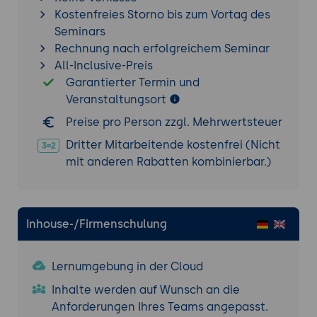
Kostenfreies Storno bis zum Vortag des
Datenvisualisierung und Monitoring
Seminars
Datenvisualisierung:
Integration von
Rechnung nach erfolgreichem Seminar
Fluentd mit Visualisierungstools (z.B.
All-Inclusive-Preis
Kibana, Grafana).
Garantierter Termin und
Monitoring:
Implementierung von
Veranstaltungsort
Monitoring-Strategien zur Überwachung
Preise pro Person zzgl. Mehrwertsteuer
der Fluentd-Performance.
Alerting:
Einrichtung von Alerts zur
Dritter Mitarbeitende kostenfrei (Nicht
Benachrichtigung bei Problemen oder
mit anderen Rabatten kombinierbar.)
Ausfällen.
Projektorganisation und Best Practices
Inhouse-/Firmenschulung
Strukturierung von Projekten:
Best
Practices zur Organisation und
Strukturierung von Fluentd-Projekten.
Lernumgebung in der Cloud
Wiederverwendbare Konfigurationen:
Inhalte werden auf Wunsch an die
Erstellung und Nutzung
Anforderungen Ihres Teams angepasst.
wiederverwendbarer