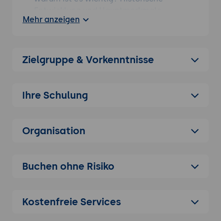
Entwicklung und Hauptmerkmale.
Mehr anzeigen
Anwendungsbereiche:
Typische
Anwendungsbereiche und Szenarien, in
denen Fluentd eingesetzt wird (z.B.
Zielgruppe & Vorkenntnisse
Protokollaggregation, Datenintegration).
Vorteile von Fluentd:
Vergleich mit
anderen Protokoll- und Datenintegrations-
Ihre Schulung
Tools und deren Vorteile.
Installation und Einrichtung
Systemvoraussetzungen:
Voraussetzungen
Organisation
für die Nutzung von Fluentd.
Installation:
Schritt-für-Schritt-Anleitung
Buchen ohne Risiko
zur Installation von Fluentd auf
verschiedenen Plattformen.
Erste Schritte:
Konfiguration eines neuen
Kostenfreie Services
Fluentd-Projekts und Überblick über die
Benutzeroberfläche.