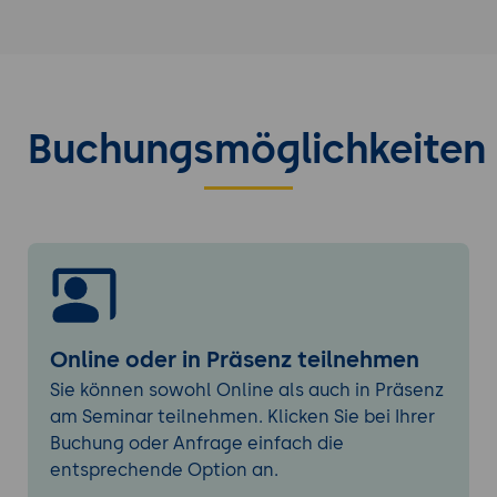
Grundlegende Konzepte und Komponenten
Fluentd-Architektur:
Verständnis der
Architektur und der Komponenten von
Fluentd (Input, Buffer, Output).
Buchungsmöglichkeiten
Konfigurationsdateien:
Einführung in die
Struktur und Syntax von Fluentd-
Konfigurationsdateien.
Plugins:
Nutzung und Verwaltung von
Fluentd-Plugins zur Erweiterung der
Funktionalität.
Datenquellen und Datenaggregation
Datenquellen:
Anbindung und
Online oder in Präsenz teilnehmen
Konfiguration verschiedener Datenquellen
Sie können sowohl Online als auch in Präsenz
(z.B. Dateien, Datenbanken, APIs).
am Seminar teilnehmen. Klicken Sie bei Ihrer
Datenaggregation:
Techniken zur
Buchung oder Anfrage einfach die
Aggregation und Verarbeitung von
entsprechende Option an.
Protokolldaten.