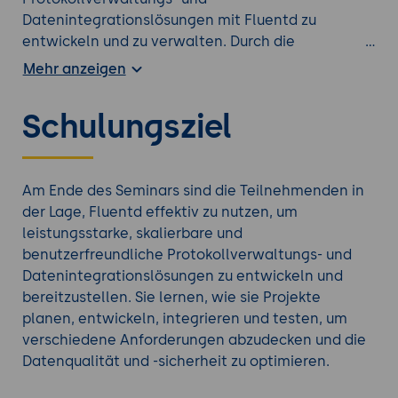
Datenintegrationslösungen mit Fluentd zu
entwickeln und zu verwalten. Durch die
praxisorientierten Übungen und detaillierten
Mehr anzeigen
Anleitungen erlangen sie die Fähigkeit, qualitativ
hochwertige und skalierbare Lösungen zu
Schulungsziel
entwickeln, die in verschiedenen Bereichen wie
Protokollaggregation, Datenanalyse und
Systemüberwachung eingesetzt werden können.
Dies trägt zur Verbesserung der Effizienz und
Am Ende des Seminars sind die Teilnehmenden in
Qualität von Datenmanagement-Projekten in
der Lage, Fluentd effektiv zu nutzen, um
ihrem Unternehmen bei.
leistungsstarke, skalierbare und
Fluentd ist ein leistungsstarker und flexibler
benutzerfreundliche Protokollverwaltungs- und
Datenkollektor, der sich hervorragend für die
Datenintegrationslösungen zu entwickeln und
zentrale Verwaltung und Verarbeitung von Log-
bereitzustellen. Sie lernen, wie sie Projekte
und anderen Datenquellen eignet. Mit seiner
planen, entwickeln, integrieren und testen, um
umfangreichen Plugin-Architektur, seiner Fähigkeit
verschiedene Anforderungen abzudecken und die
zur Datenpufferung und Fehlerbehandlung sowie
Datenqualität und -sicherheit zu optimieren.
seiner Unterstützung für eine Vielzahl von