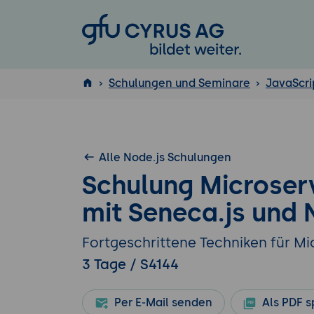
GFU Cyrus AG
Schulungen und Seminare
JavaScri
ISTQB
®
Alle Node.js Schulungen
Schulung Microser
mit Seneca.js und 
Fortgeschrittene Techniken für Mi
3 Tage / S4144
Per E-Mail senden
Als PDF s