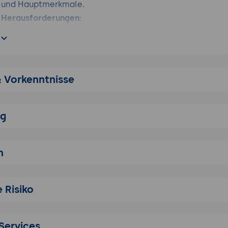
 und Hauptmerkmale.
d Herausforderungen:
 Skalierbarkeit, Flexibilität, unabhängige Entwicklung un
rderungen: Komplexität, Datenkonsistenz, Netzwerk-Late
eneca.js und Node.js
& Vorkenntnisse
ca.js:
Überblick über das Seneca.js-Framework und seine R
 von Microservices.
.js:
Einführung in Node.js, seine Architektur und wie es für
ng
 von Microservices genutzt werden kann.
und Einrichtung:
raussetzungen:
Voraussetzungen für die Nutzung von Sen
n
on:
Schritt-für-Schritt-Anleitung zur Installation von Node.
.
 Risiko
ritte:
Einrichtung eines einfachen Projekts mit Node.js un
Konzepte und Komponenten von Seneca.js
Services