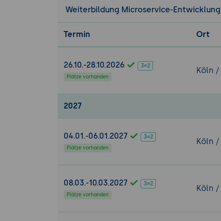
hinweg.
Weiterbildung Microservice-Entwicklung
Fehlerbehan
Termin
Ort
Strategie
Architekt
Implemen
26.10.-28.10.2026
Köln /
Plätze vorhanden
Testen von M
Best Prac
2027
Einrichtu
Praktische 
04.01.-06.01.2027
Strategie fü
Köln /
Plätze vorhanden
Skalierbarkeit
Skalierbare 
08.03.-10.03.2027
Design vo
Köln /
Plätze vorhanden
Lastverte
Performanc