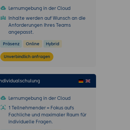
Lernumgebung in der Cloud
Inhalte werden auf Wunsch an die
rvice-
Anforderungen Ihres Teams
angepasst.
s.
Präsenz
Online
Hybrid
Unverbindlich anfragen
ices.
und Testing-
Individualschulung
Lernumgebung in der Cloud
1 Teilnehmender = Fokus aufs
Fachliche und maximaler Raum für
individuelle Fragen.