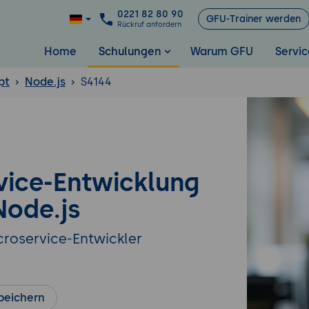
0221 82 80 90
GFU-Trainer werden
Rückruf anfordern
Home
Schulungen
Warum GFU
Servic
pt
Node.js
S4144
vice-Entwicklung
Node.js
croservice-Entwickler
peichern