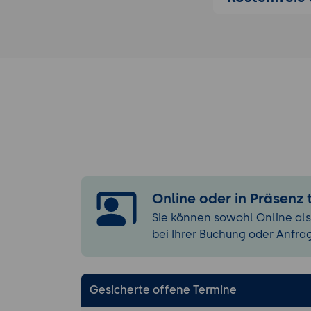
Plugins und 
Einführun
Entwicklu
Aktionen un
Erklärung
Implemen
Transport u
Überblic
Einricht
Online oder in Präsenz
Praktische 
Seneca.js u
Sie können sowohl Online als
bei Ihrer Buchung oder Anfra
Erweiterte Kon
Microservic
Techniken
Gesicherte offene Termine
Implemen