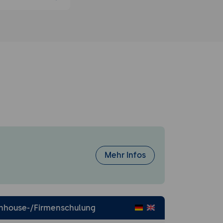
s.
vices.
service mit
Mehr Infos
.
Inhouse-/Firmenschulung
oservices