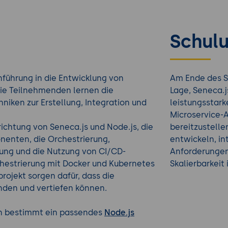
Schulu
nführung in die Entwicklung von
Am Ende des S
Die Teilnehmenden lernen die
Lage, Seneca.j
iken zur Erstellung, Integration und
leistungsstark
Microservice-A
richtung von Seneca.js und Node.js, die
bereitzustellen
enten, die Orchestrierung,
entwickeln, in
ung und die Nutzung von CI/CD-
Anforderungen
chestrierung mit Docker und Kubernetes
Skalierbarkeit
rojekt sorgen dafür, dass die
den und vertiefen können.
en bestimmt ein passendes
Node.js