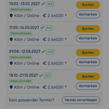
Penetrationstesting-Methoden: Arten von
10.02.-13.02.2027
Buchen
Penetrationstests (Black Box, White Box,
Plätze vorhanden
Grey Box).
Vormerken
Köln / Online
2.660,00
Tools und Technologien: Verwendung von
Tools wie Metasploit, Nessus, OWASP ZAP.
11.05.-14.05.2027
Buchen
Praktische Übung: Durchführung eines
Plätze vorhanden
Penetrationstests
Vormerken
Köln / Online
2.660,00
Ziel:
Identifizieren und Ausnutzen von
Schwachstellen in einer simulierten
09.08.-12.08.2027
Buchen
Umgebung.
Plätze vorhanden
Vormerken
Köln / Online
2.660,00
Sicherheitsüberwachung und -management
Sicherheitsinformations- und
18.10.-21.10.2027
Buchen
Ereignismanagement (SIEM): Überblick
Plätze vorhanden
und Bedeutung.
Vormerken
Köln / Online
2.660,00
Tools und Technologien: Einsatz von SIEM-
Tools wie Splunk, ELK Stack.
Kein passender Termin?
Termin vorschlagen
Praktische Übung: Konfiguration eines