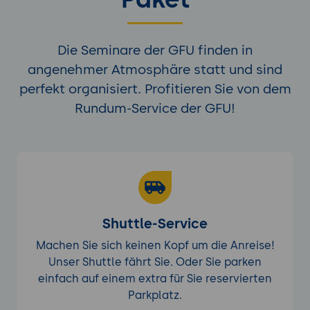
Bedrohungen.
Tools und Technologien: KI-basierte
Die Seminare der GFU finden in
Sicherheitslösungen und Frameworks.
angenehmer Atmosphäre statt und sind
Praktische Übung: Implementierung von
KI-basierten Sicherheitslösungen
perfekt organisiert. Profitieren Sie von dem
Ziel:
Einsatz einer KI-basierten Lösung
Rundum-Service der GFU!
zur Bedrohungserkennung in einer
simulierten Umgebung.
Praktische Übung: Abschlussprojekt
Ziel:
Zusammenführung aller gelernten
Techniken und Tools zur Entwicklung eines
umfassenden Sicherheitsplans für ein
Shuttle-Service
komplexes IT-Umfeld.
Machen Sie sich keinen Kopf um die Anreise!
Unser Shuttle fährt Sie. Oder Sie parken
einfach auf einem extra für Sie reservierten
Parkplatz.