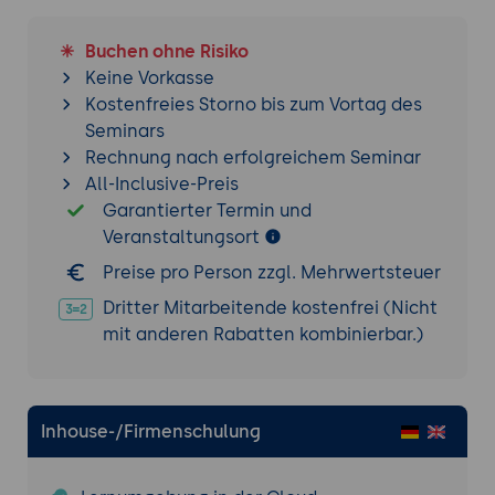
SIEM-Systems
Ziel:
Implementierung und
Buchen ohne Risiko
Konfiguration eines SIEM-Systems zur
Keine Vorkasse
Überwachung von
Kostenfreies Storno bis zum Vortag des
Sicherheitsereignissen.
Seminars
Kryptographie und Datenverschlüsselung
Rechnung nach erfolgreichem Seminar
All-Inclusive-Preis
Grundlagen der Kryptographie:
Garantierter Termin und
Symmetrische und asymmetrische
Veranstaltungsort
Verschlüsselung, Hash-Funktionen.
Tools und Technologien: OpenSSL, GPG für
Preise pro Person zzgl. Mehrwertsteuer
Verschlüsselung und Signatur.
Dritter Mitarbeitende kostenfrei (Nicht
Praktische Übung: Implementierung von
mit anderen Rabatten kombinierbar.)
Verschlüsselungstechniken
Ziel:
Verschlüsseln und Signieren von
Daten mit OpenSSL und GPG.
Inhouse-/Firmenschulung
Sicherheitsrichtlinien und -management
Entwicklung von Sicherheitsrichtlinien: