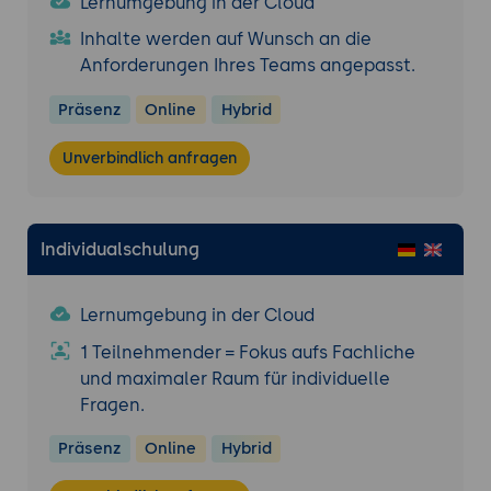
Lernumgebung in der Cloud
Best Practices und Beispiele.
Inhalte werden auf Wunsch an die
Schulung und Sensibilisierung: Methoden
Anforderungen Ihres Teams angepasst.
zur Sensibilisierung von Mitarbeitern für
Sicherheitsrisiken.
Präsenz
Online
Hybrid
Praktische Übung: Erstellung und
Implementierung einer
Unverbindlich anfragen
Sicherheitsrichtlinie
Ziel:
Entwicklung einer
Sicherheitsrichtlinie für ein fiktives
Individualschulung
Unternehmen und Planung einer
Schulung.
Lernumgebung in der Cloud
Praktische Übung: Incident Response Plan
1 Teilnehmender = Fokus aufs Fachliche
Ziel:
Erstellung eines Incident Response
und maximaler Raum für individuelle
Plans und Durchführung einer Tabletop-
Fragen.
Übung zur Reaktion auf einen
Sicherheitsvorfall.
Präsenz
Online
Hybrid
Cloud-Sicherheit