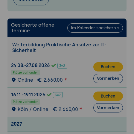
Einführung in Sicherheitsprotokolle:
TLS/SSL, IPsec, VPNs.
Standards und Compliance: ISO 27001,
NIST, GDPR.
Gesicherte offene
Im Kalender speichern
Termine
Praktische Übung: Implementierung von
TLS in einer Webanwendung
Weiterbildung Praktische Ansätze zur IT-
Ziel:
Sicherstellen einer sicheren
Sicherheit
Kommunikation für eine
Webanwendung durch TLS.
24.08.-27.08.2026
Buchen
Praktische Übung: Erstellung eines
Plätze vorhanden
Vormerken
Sicherheitskonzepts
Online
2.660,00
Ziel:
Entwicklung eines umfassenden
16.11.-19.11.2026
Sicherheitskonzepts für ein fiktives
Buchen
Unternehmen unter Berücksichtigung der
Plätze vorhanden
Vormerken
gelernten Prinzipien und Techniken.
Köln / Online
2.660,00
Penetrationstests und
2027
Schwachstellenanalyse