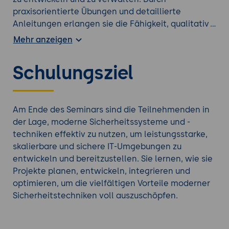
praxisorientierte Übungen und detaillierte
Anleitungen erlangen sie die Fähigkeit, qualitativ
hochwertige und sichere IT-Infrastrukturen zu
Mehr anzeigen
entwickeln, die in verschiedenen Bereichen wie
Unternehmensnetzwerken, Cloud-Umgebungen
Schulungsziel
und IoT eingesetzt werden können. Dies trägt zur
Verbesserung der Effizienz und Sicherheit ihrer IT-
Umgebungen bei.
Am Ende des Seminars sind die Teilnehmenden in
Erfahren Sie mehr über unsere weiteren
IT
der Lage, moderne Sicherheitssysteme und -
Sicherheit Schulungen
.
techniken effektiv zu nutzen, um leistungsstarke,
skalierbare und sichere IT-Umgebungen zu
entwickeln und bereitzustellen. Sie lernen, wie sie
Projekte planen, entwickeln, integrieren und
optimieren, um die vielfältigen Vorteile moderner
Sicherheitstechniken voll auszuschöpfen.