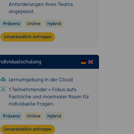
Anforderungen Ihres Teams
otation (BPMN)
angepasst.
g und
Präsenz
Online
Hybrid
Unverbindlich anfragen
gen und Module
Individualschulung
ung von Code
ur
Lernumgebung in der Cloud
1 Teilnehmender = Fokus aufs
Fachliche und maximaler Raum für
individuelle Fragen.
lio mit
Präsenz
Online
Hybrid
eit in
be.
Unverbindlich anfragen