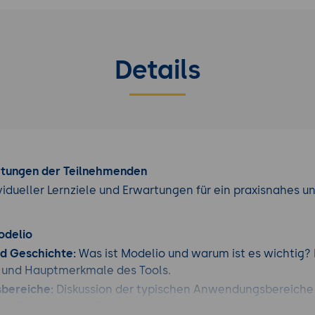
Details
rtungen der Teilnehmenden
vidueller Lernziele und Erwartungen für ein praxisnahes u
odelio
nd Geschichte:
Was ist Modelio und warum ist es wichtig? 
 und Hauptmerkmale des Tools.
bereiche:
Diskussion der typischen Anwendungsbereiche 
en Branchen und Projekten.