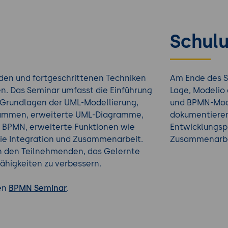
Schulu
den und fortgeschrittenen Techniken
Am Ende des S
en. Das Seminar umfasst die Einführung
Lage, Modelio
n, Grundlagen der UML-Modellierung,
und BPMN-Mode
rammen, erweiterte UML-Diagramme,
dokumentieren.
 BPMN, erweiterte Funktionen wie
Entwicklungspr
e Integration und Zusammenarbeit.
Zusammenarbei
en den Teilnehmenden, das Gelernte
ähigkeiten zu verbessern.
ren
BPMN Seminar
.