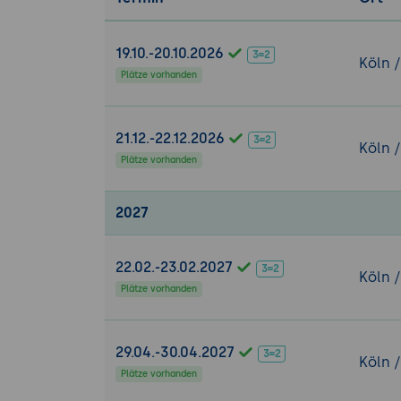
Einführung 
und ihre Be
19.10.-20.10.2026
Erstellung 
Köln 
Plätze vorhanden
Verwaltung
Erweiterte Fun
21.12.-22.12.2026
Erweiterung
Köln 
für Modelio,
Plätze vorhanden
Codegeneri
aus UML-Mod
2027
Dokumentat
Unterstützu
22.02.-23.02.2027
Köln 
Integration un
Plätze vorhanden
Integration 
anderen Ent
29.04.-30.04.2027
Teamarbeit:
Köln 
Plätze vorhanden
Entwicklungs