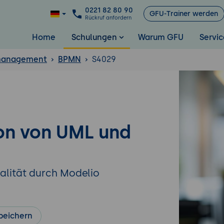
0221 82 80 90
GFU-Trainer werden
Rückruf anfordern
Home
Schulungen
Warum GFU
Servic
management
BPMN
S4029
ion von UML und
alität durch Modelio
peichern