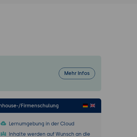
 zur
mmen und
die
Mehr Infos
men zur
rung von
Inhouse-/Firmenschulung
r Darstellung
Lernumgebung in der Cloud
Inhalte werden auf Wunsch an die