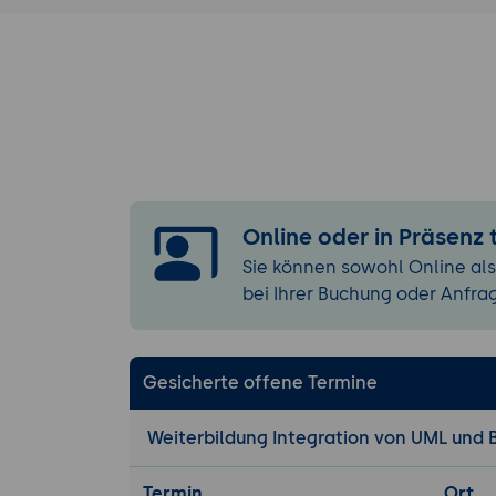
Geschäftspr
Fallstudie 1: M
Problemstel
Veranschau
Lösung:
Erst
Aktivitätsd
Ergebnis:
Ein
grundlegend
Online oder in Präsenz
Sie können sowohl Online als
Erweiterte UM
bei Ihrer Buchung oder Anfra
Sequenzdia
Darstellung
Zustandsdi
Gesicherte offene Termine
Zustandsübe
Komponente
Weiterbildung Integration von UML und 
der physisc
Modellierung 
Termin
Ort