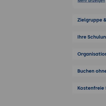
Mehr anzeigen
Installation un
Installation:
Betriebssys
Zielgruppe 
Grundkonfig
Benutzerobe
Ihre Schulu
Grundlagen der
Einführung i
Bedeutung fü
Organisatio
Modelio-Ben
der wichtig
Buchen ohne
Erstellung un
Klassendia
Modellierun
Kostenfreie 
Anwendungs
Darstellung
Aktivitätsd