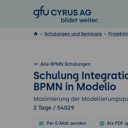
GFU Cyrus AG
Schulungen und Seminare
Projekt
ISTQB
®
Alle BPMN Schulungen
Schulung Integrat
BPMN in Modelio
Maximierung der Modellierungsqu
2 Tage / S4029
Per E-Mail senden
Als PDF s