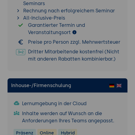
Teile der Anwendung.
Seminars
Rechnung nach erfolgreichem Seminar
Integration und Deployment
All-Inclusive-Preis
Integration mit anderen Systemen:
Garantierter Termin und
Techniken zur Integration von JHipster-
Veranstaltungsort
Anwendungen mit externen Systemen und
Preise pro Person zzgl. Mehrwertsteuer
APIs.
Deployment:
Anleitung zur Bereitstellung
Dritter Mitarbeitende kostenfrei (Nicht
von JHipster-Anwendungen auf
mit anderen Rabatten kombinierbar.)
verschiedenen Plattformen, einschließlich
Heroku, AWS und Docker.
Fallstudie 1: Implementierung eines ERP-
Inhouse-/Firmenschulung
Systems
Problemstellung:
Bedarf an einem ERP-
Lernumgebung in der Cloud
System zur Verwaltung von
Inhalte werden auf Wunsch an die
Geschäftsprozessen und Ressourcen.
Anforderungen Ihres Teams angepasst.
Lösung:
Nutzung von JHipster zur
Erstellung und Implementierung eines
Präsenz
Online
Hybrid