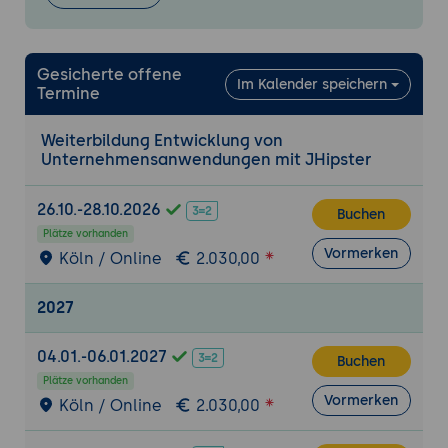
Nutzung der automatischen UI-
Generierung von JHipster basierend auf
dem Domänenmodell.
Gesicherte offene
Im Kalender speichern
Layout-Anpassungen:
Anpassung von
Termine
Layouts und Ansichten, um
benutzerfreundliche Oberflächen zu
Weiterbildung Entwicklung von
Unternehmensanwendungen mit JHipster
erstellen.
Erweiterte Datenbankoperationen
26.10.-28.10.2026
Buchen
Datenbankkonfiguration:
Einrichtung und
Plätze vorhanden
Konfiguration von
Vormerken
Köln / Online
2.030,00
Datenbankverbindungen, einschließlich
der Unterstützung von verschiedenen
2027
Datenbanksystemen.
Erweiterte Abfragen:
Nutzung von
04.01.-06.01.2027
Buchen
erweiterten Abfragefunktionen,
Plätze vorhanden
einschließlich benutzerdefinierter
Vormerken
Köln / Online
2.030,00
Abfragen und Filter.