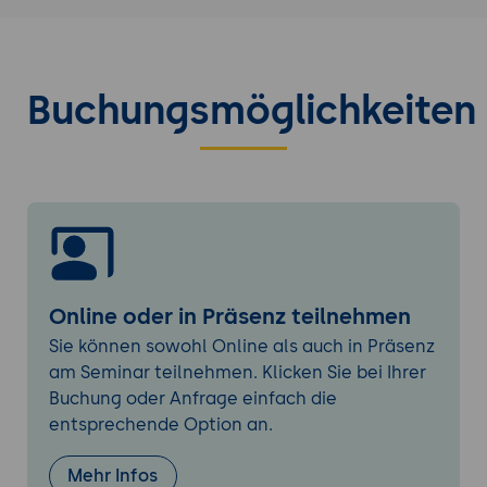
einschließlich Spring Boot, Angular/React,
und die Integration von Datenbanken.
Erstellen eines Projekts:
Anleitung zur
Erstellung eines neuen Projekts mit
Buchungsmöglichkeiten
JHipster, einschließlich der Auswahl von
Technologien und Konfigurationsoptionen.
Erstellen einfacher
Unternehmensanwendungen
Erstes Projekt:
Anleitung zur Erstellung
einer einfachen
Unternehmensanwendung mit JHipster,
Online oder in Präsenz teilnehmen
z.B. eine Aufgabenverwaltung.
Sie können sowohl Online als auch in Präsenz
CRUD-Operationen:
Implementierung von
am Seminar teilnehmen. Klicken Sie bei Ihrer
CRUD-Operationen (Create, Read, Update,
Buchung oder Anfrage einfach die
Delete) für Geschäftsobjekte.
entsprechende Option an.
Benutzeroberfläche und Layouts
Mehr Infos
Generierung von Benutzeroberflächen: