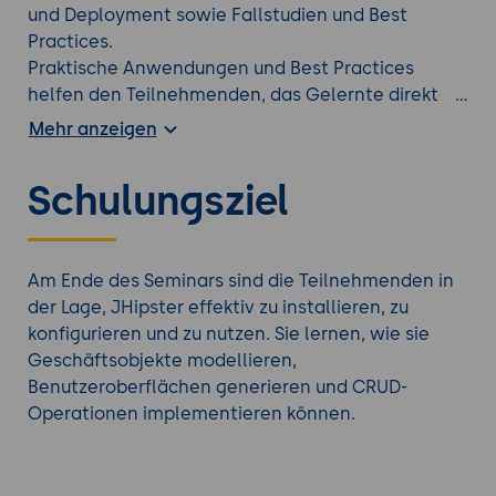
und Deployment sowie Fallstudien und Best
Practices.
Praktische Anwendungen und Best Practices
helfen den Teilnehmenden, das Gelernte direkt
umzusetzen und ihre Unternehmensanwendungen
Mehr anzeigen
effizient zu gestalten.
Schulungsziel
Auf der Suche nach einer anderen
Angular
Schulung
?
Am Ende des Seminars sind die Teilnehmenden in
der Lage, JHipster effektiv zu installieren, zu
konfigurieren und zu nutzen. Sie lernen, wie sie
Geschäftsobjekte modellieren,
Benutzeroberflächen generieren und CRUD-
Operationen implementieren können.