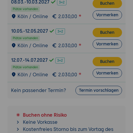
08.03.-10.03.2027
Buchen
Microservices-Architektur
Plätze vorhanden
Erstellung von Microservices:
Anleitung
Vormerken
Köln / Online
2.030,00
zur Erstellung von Microservice-
Anwendungen mit JHipster, einschließlich
10.05.-12.05.2027
Buchen
der Nutzung von Spring Cloud.
Plätze vorhanden
Service Registry und API-Gateway:
Vormerken
Köln / Online
2.030,00
Implementierung von Service Registry
(Eureka) und API-Gateway (Zuul) für die
12.07.-14.07.2027
Buchen
Verwaltung von Microservices.
Plätze vorhanden
Vormerken
Köln / Online
2.030,00
Sicherheit und Benutzerverwaltung
Sicherheitskonzepte:
Einführung in die
Sicherheitsfunktionen von JHipster,
Kein passender Termin?
Termin vorschlagen
einschließlich Authentifizierung und
Autorisierung.
Benutzerrollen:
Verwaltung von
Buchen ohne Risiko
Benutzerrollen und Berechtigungen zur
Keine Vorkasse
Kontrolle des Zugriffs auf verschiedene
Kostenfreies Storno bis zum Vortag des