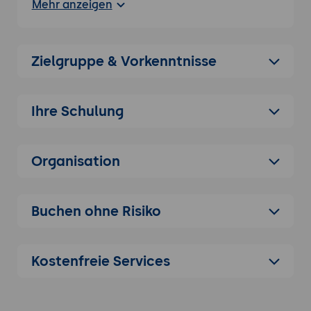
Mehr anzeigen
von Unternehmensanwendungen.
Anwendungsbereiche:
Diskussion der
typischen Anwendungsfälle von JHipster,
Zielgruppe & Vorkenntnisse
einschließlich der Entwicklung von
monolithischen und Microservice-
Anwendungen.
Ihre Schulung
Installation und Setup
Projektintegration:
Schritt-für-Schritt-
Anleitung zur Installation von JHipster und
Organisation
zur Einrichtung eines neuen Projekts.
Erste Konfiguration:
Grundlegende
Einrichtung und Konfiguration eines
Buchen ohne Risiko
JHipster-Projekts, einschließlich der
Projektstruktur und Konfigurationsdateien.
Kostenfreie Services
Grundlegende Konzepte und Architektur
Technologie-Stack:
Einführung in die von
JHipster unterstützten Technologien,