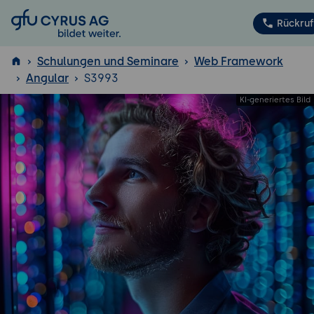
GFU Cyrus AG
Rückruf
Schulungen und Seminare
Web Framework
Angular
S3993
ISTQB
®