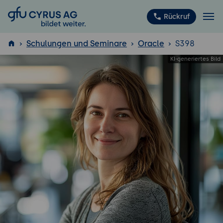
GFU Cyrus AG
Rückruf
Schulungen und Seminare
Oracle
S398
ISTQB
®