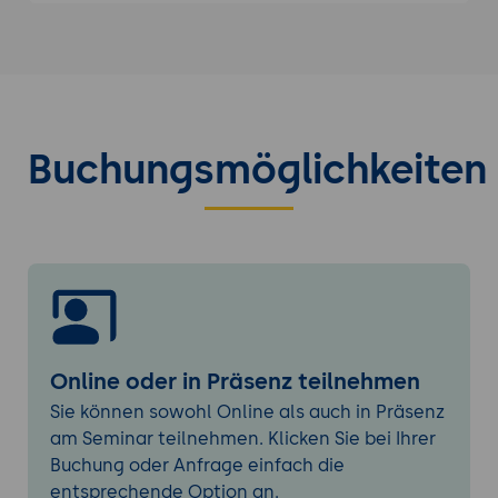
Optimizer, Optimizer Hints
Materialized Views
Datenbank-Monitoring
Performance-Views, Performance-Monitor
Buchungsmöglichkeiten
utlbstat/utlestat/report.txt, statspack
Speicherstrukturen: Shared Pool, DB-
Cache, Redolog-Buffer,
Cache-Hit-Statistiken
Analyse von Zugriffskonflikten und
Latches
Diagnose von Sperren und Locks
Online oder in Präsenz teilnehmen
Sie können sowohl Online als auch in Präsenz
am Seminar teilnehmen. Klicken Sie bei Ihrer
Buchung oder Anfrage einfach die
entsprechende Option an.