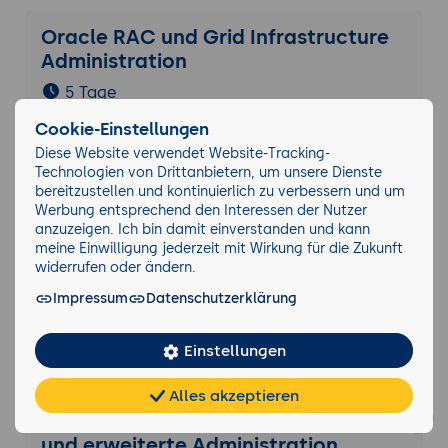
Oracle RAC und Grid Infrastructure
Administration
5 Tage
Cookie-Einstellungen
Diese Website verwendet Website-Tracking-
Oracle Performance Tuning für
Technologien von Drittanbietern, um unsere Dienste
Administratoren
bereitzustellen und kontinuierlich zu verbessern und um
Werbung entsprechend den Interessen der Nutzer
3 Tage
anzuzeigen. Ich bin damit einverstanden und kann
meine Einwilligung jederzeit mit Wirkung für die Zukunft
widerrufen oder ändern.
Oracle WebLogic-Server
Impressum
Datenschutzerklärung
Administration
5 Tage
Einstellungen
Alles akzeptieren
Chat
KI-
FAQ
Oracle 21c/12c Backup/Recovery
Teilen
Cookies
frei
Berater
und erweiterte Administration