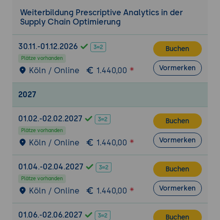
Bestandsmanagements; Berechnung
Weiterbildung Prescriptive Analytics in der
optimaler Bestellmengen und
Supply Chain Optimierung
Sicherheitsbestände.
Optimierungstechniken für die Supply Chain
30.11.-01.12.2026
Buchen
Lineare und nichtlineare Programmierung:
Plätze vorhanden
Vormerken
Grundlagen der linearen Programmierung
Köln / Online
1.440,00
und deren Anwendung in der Supply
Chain-Optimierung; Beispiele und
2027
Implementierung.
Stochastische Optimierung:
Einführung in
01.02.-02.02.2027
Buchen
stochastische Optimierungsmethoden wie
Plätze vorhanden
Vormerken
Monte-Carlo-Simulation und genetische
Köln / Online
1.440,00
Algorithmen; Einsatzgebiete und
praktische Anwendungen.
01.04.-02.04.2027
Buchen
Plätze vorhanden
Einsatz von Simulationstechniken
Vormerken
Köln / Online
1.440,00
Monte-Carlo-Simulation:
Anwendung der
Monte-Carlo-Simulation zur Bewertung
01.06.-02.06.2027
Buchen