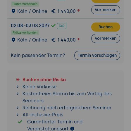
und Optimierung komplexer Supply Chain-
Plätze vorhanden
Prozesse; Implementierung und Analyse.
Vormerken
Köln / Online
1.440,00
Diskrete Ereignissimulation:
Nutzung der
diskreten Ereignissimulation zur
02.08.-03.08.2027
Buchen
Modellierung und Analyse von
Plätze vorhanden
Geschäftsprozessen in der Supply Chain;
Vormerken
Köln / Online
1.440,00
Einsatz von Simulationssoftware.
Optimierung von Logistik und Distribution
Kein passender Termin?
Termin vorschlagen
Routenplanung und Netzwerkdesign:
Optimierung von Transportwegen und
Netzwerkdesign zur Minimierung von
Buchen ohne Risiko
Kosten und Lieferzeiten; Techniken und
Keine Vorkasse
Tools zur Umsetzung.
Kostenfreies Storno bis zum Vortag des
Lagerhaltung und Standortwahl:
Seminars
Optimierung der Lagerhaltung und
Rechnung nach erfolgreichem Seminar
Auswahl von Lagerstandorten zur
All-Inclusive-Preis
Verbesserung der Effizienz und
Garantierter Termin und
Reduzierung der Kosten.
Veranstaltungsort