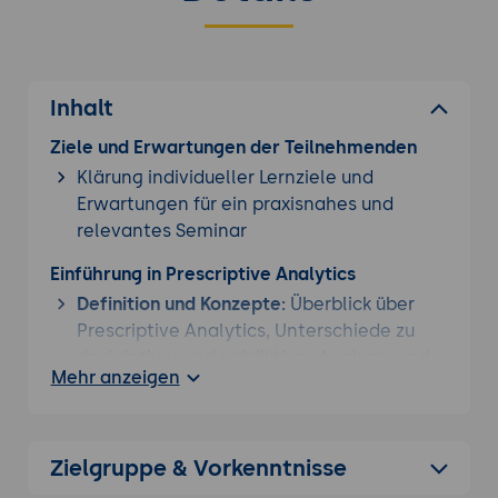
Inhalt
Ziele und Erwartungen der Teilnehmenden
Klärung individueller Lernziele und
Erwartungen für ein praxisnahes und
relevantes Seminar
Einführung in Prescriptive Analytics
Definition und Konzepte:
Überblick über
Prescriptive Analytics, Unterschiede zu
deskriptiver und prädiktiver Analyse, und
Mehr anzeigen
Anwendungsbereiche in der Supply Chain.
Vorteile und Herausforderungen:
Diskussion der Vorteile von Prescriptive
Zielgruppe & Vorkenntnisse
Analytics wie verbesserte
Entscheidungsfindung und