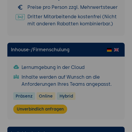
Preise pro Person zzgl. Mehrwertsteuer
Echtzeit-Überwachung und
Reaktionsfähigkeit
Dritter Mitarbeitende kostenfrei (Nicht
Echtzeit-Datenanalyse:
Implementierung
mit anderen Rabatten kombinierbar.)
von Systemen zur Echtzeit-Überwachung
der Supply Chain; Nutzung von IoT und
Sensorik zur Datenerfassung und Analyse.
Inhouse-/Firmenschulung
Reaktionsstrategien:
Entwicklung von
Strategien zur schnellen Reaktion auf
Störungen und Änderungen in der Supply
Lernumgebung in der Cloud
Chain; Implementierung von flexiblen und
Inhalte werden auf Wunsch an die
agilen Prozessen.
Anforderungen Ihres Teams angepasst.
Integration von Prescriptive Analytics in
Präsenz
Online
Hybrid
Geschäftsprozesse
Technische Implementierung:
Schritte zur
Unverbindlich anfragen
Implementierung von Prescriptive
Analytics-Lösungen in bestehende IT-
Infrastrukturen; Nutzung von Cloud-