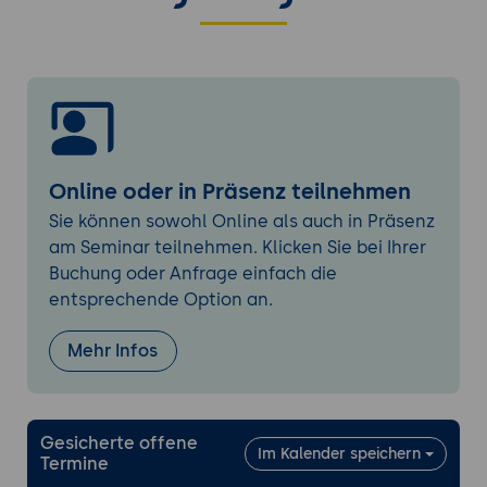
Datenquellen und Integration:
Methoden
zur Integration von Daten aus
verschiedenen Quellen wie ERP-
Systemen, Lagerverwaltungssystemen
und externen Marktdaten.
Datenqualität und Bereinigung:
Techniken
zur Sicherstellung der Datenqualität und
Online oder in Präsenz teilnehmen
Bereinigung von Daten; Umgang mit
Sie können sowohl Online als auch in Präsenz
fehlenden Werten und Anomalien.
am Seminar teilnehmen. Klicken Sie bei Ihrer
Buchung oder Anfrage einfach die
Prädiktive Analyse in der Supply Chain
entsprechende Option an.
Nachfragevorhersage:
Nutzung
prädiktiver Modelle zur Vorhersage der
Mehr Infos
Nachfrage; Techniken wie
Zeitreihenanalyse, ARIMA und Machine
Learning-Modelle.
Bestandsmanagement:
Anwendung
Gesicherte offene
Im Kalender speichern
Termine
prädiktiver Modelle zur Optimierung des