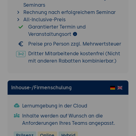
Datenbankabfragen.
Seminars
Implementierung von Caching-Strategien:
Rechnung nach erfolgreichem Seminar
Erstellung und Verwaltung von Caching-
All-Inclusive-Preis
Lösungen zur Verbesserung der API-
Garantierter Termin und
Leistung; Beispiele für In-Memory Caching
Veranstaltungsort
und verteiltes Caching.
Preise pro Person zzgl. Mehrwertsteuer
Automatisiertes Testen und Debugging
Dritter Mitarbeitende kostenfrei (Nicht
Erstellung von Unit-Tests und
mit anderen Rabatten kombinierbar.)
Integrationstests:
Unterstützung durch
Copilot bei der Erstellung von Testfällen
für API- und Datenbankoperationen;
Inhouse-/Firmenschulung
Nutzung von Test-Frameworks wie Jest,
Mocha und Chai.
Debugging und Fehlerbehebung:
Nutzung
Lernumgebung in der Cloud
von Copilot zur Identifikation und
Inhalte werden auf Wunsch an die
Behebung von Fehlern im Backend-Code;
Anforderungen Ihres Teams angepasst.
Debugging-Tools und Techniken zur
Optimierung des Entwicklungsprozesses.
Präsenz
Online
Hybrid