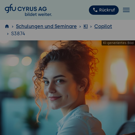
GFU Cyrus AG
Rückruf
Schulungen und Seminare
KI
Copilot
S3874
ISTQB
®