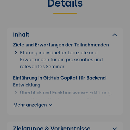
Details
Inhalt
Ziele und Erwartungen der Teilnehmenden
Klärung individueller Lernziele und
Erwartungen für ein praxisnahes und
relevantes Seminar
Einführung in GitHub Copilot für Backend-
Entwicklung
Überblick und Funktionsweise:
Erklärung,
was GitHub Copilot ist, seine KI-
Mehr anzeigen
Technologie und wie es speziell für die
Backend-Entwicklung genutzt werden
kann.
Zielgruppe & Vorkenntnisse
Vorteile und Einsatzmöglichkeiten: