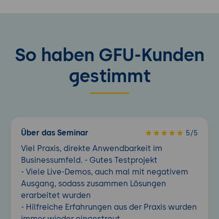
von der Planung bis zur Umsetzung.
Erfahrungsberichte und Best Practices:
Präsentation realer Fallstudien und Best
Practices zur erfolgreichen
So haben GFU-Kunden
Implementierung und Nutzung von GitHub
Copilot in der Backend-Entwicklung.
gestimmt
Über das Seminar
5/5
Viel Praxis, direkte Anwendbarkeit im
Businessumfeld. - Gutes Testprojekt
- Viele Live-Demos, auch mal mit negativem
Ausgang, sodass zusammen Lösungen
erarbeitet wurden
- Hilfreiche Erfahrungen aus der Praxis wurden
immer wieder eingestreut