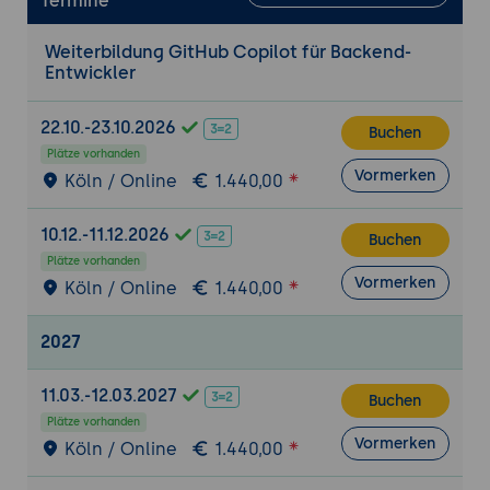
Termine
und ORMs wie Sequelize oder TypeORM.
Weiterbildung GitHub Copilot für Backend-
Durchführung von Datenbankabfragen:
Entwickler
Automatisierte Erstellung von komplexen
Datenbankabfragen und Transaktionen;
22.10.-23.10.2026
Beispiele für Abfragen mit SQL und ORM-
Buchen
Plätze vorhanden
Methoden.
Vormerken
Köln / Online
1.440,00
Integration und Middleware
Middleware-Implementierung:
10.12.-11.12.2026
Buchen
Verwendung von Copilot zur Erstellung
Plätze vorhanden
und Verwaltung von Middleware-
Vormerken
Köln / Online
1.440,00
Komponenten für Authentifizierung,
Logging und Fehlerbehandlung.
2027
Integration externer Dienste:
Nutzung von
Copilot zur Integration externer Dienste
11.03.-12.03.2027
Buchen
und APIs, wie Zahlungsdienste,
Plätze vorhanden
Authentifizierungsdienste und Cloud-
Vormerken
Köln / Online
1.440,00
Services.