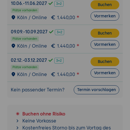
10.06.-11.06.2027
Buchen
Sicherheit und Authentifizierung
Plätze vorhanden
Implementierung von
Vormerken
Köln / Online
1.440,00
Sicherheitsmaßnahmen:
Unterstützung
durch Copilot bei der Implementierung
09.09.-10.09.2027
Buchen
von Sicherheitsmaßnahmen wie OAuth2,
Plätze vorhanden
JWT (JSON Web Tokens) und API-
Vormerken
Köln / Online
1.440,00
Schlüsseln.
Absicherung von API-Endpunkten:
02.12.-03.12.2027
Buchen
Anwendung von Copilot zur Sicherstellung
Plätze vorhanden
der sicheren Kommunikation zwischen
Vormerken
Köln / Online
1.440,00
Client und Server; Beispiele für SSL/TLS
und Datenverschlüsselung.
Kein passender Termin?
Termin vorschlagen
Leistungsoptimierung und Caching
Optimierung der API-Performance:
Nutzung von Copilot zur Implementierung
Buchen ohne Risiko
von Performance-Optimierungen wie Lazy
Keine Vorkasse
Loading, Datenkompression und effiziente
Kostenfreies Storno bis zum Vortag des