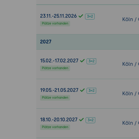
EDA-System
Fehlertoler
23.11.-25.11.2026
Köln /
Fehlertolera
Plätze vorhanden
Event-Driven In
2027
Integration
Systemen u
Verwendung
15.02.-17.02.2027
Köln /
Vereinfachu
Plätze vorhanden
Sicherheitsasp
Sicherheits
19.05.-21.05.2027
Sicherheits
Köln /
Plätze vorhanden
Implementier
Implementie
18.10.-20.10.2027
Praxisbeispiel:
Köln /
Plätze vorhanden
Projektanfo
der Anforde