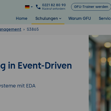
0221 82 80 90
GFU-Trainer werden
Rückruf anfordern
Home
Schulungen
Warum GFU
Servic
anagement
S3865
g in Event-Driven
Systeme mit EDA