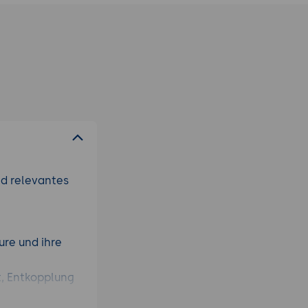
nd relevantes
ure und ihre
ät, Entkopplung