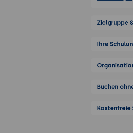
Grundlagen der
Event-Model
einfache Ev
Zielgruppe 
Event-Produ
Verantwortl
Ihre Schulu
Event-Streami
Einführung i
Plattform, 
Organisatio
Einsatzmögl
die Nutzung
Buchen ohne
Event-Design u
Best Practic
von Events,
Kostenfreie 
Implementie
unter Verwe
Event-Processi