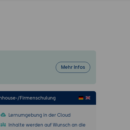
e und ihre
 wesentlichen
vent-Driven
terns und
Mehr Infos
 und seiner
Inhouse-/Firmenschulung
sibility
Lernumgebung in der Cloud
Inhalte werden auf Wunsch an die
kalierung von