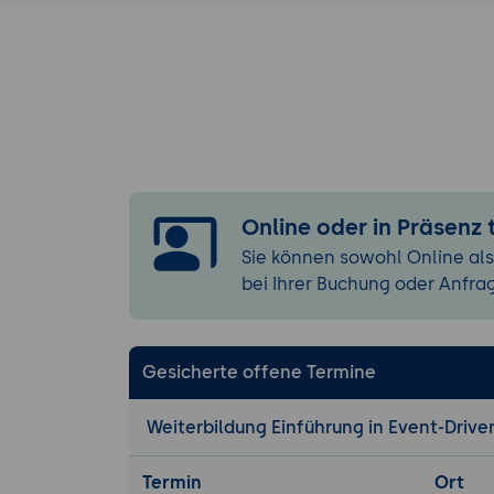
Batch-Proce
Anwendung i
Komponenten
Komponenten
Microservices 
Integration 
Architectur
Online oder in Präsenz
Design-Patte
Sie können sowohl Online als
Praktiken zu
bei Ihrer Buchung oder Anfra
Event Sourcing
Grundlagen 
Vorteile.
Gesicherte offene Termine
Implementie
Segregation
Weiterbildung Einführung in Event-Drive
Skalierung und
Termin
Ort
Skalierung 