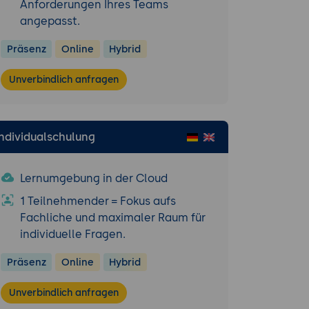
Anforderungen Ihres Teams
angepasst.
er
Präsenz
Online
Hybrid
Unverbindlich anfragen
mit bestehenden
ur
Individualschulung
n.
Lernumgebung in der Cloud
1 Teilnehmender = Fokus aufs
DA.
Fachliche und maximaler Raum für
individuelle Fragen.
 EDA-Umgebung.
Präsenz
Online
Hybrid
pielprojekt, von
Unverbindlich anfragen
ntierung.