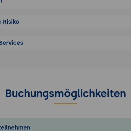
n
ation von Payara Server und Bereitstellung einer Hello W
nehmer installieren Payara Server auf ihren lokalen Masc
 Risiko
eine einfache Webanwendung (z.B. eine "Hello World"-An
 Payara Server bereitgestellt wird.
erstützung:
Services
llung einer schrittweisen Anleitung zur Installation von P
g zur Erstellung einer einfachen Java EE-Webanwendung m
lasse, die eine "Hello World"-Nachricht generiert.
ung, wie die Anwendung mit Maven gebaut und auf Payara 
a Maven Plugins oder des asadmin-Befehls bereitgestellt
tegien
Buchungsmöglichkeiten
- und Datenmigration
von Anwendungscodes
 Ressourcenmigration
n und JNDI
 teilnehmen