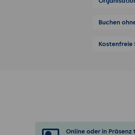
Organisatio
Übung: Install
Ziel:
Die Teil
Buchen ohne
entwickeln 
dann auf dem
ChatGPT-Unt
Kostenfreie 
Bereitste
Anleitun
Servlet-K
Erläuter
des Payar
Migrationsstra
Anwendungs
Anpassung 
Datenbank- und
Datenquelle
Online oder in Präsenz