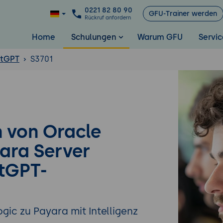
0221 82 80 90
GFU-Trainer werden
Rückruf anfordern
Home
Schulungen
Warum GFU
Servic
tGPT
S3701
n von Oracle
ara Server
atGPT-
gic zu Payara mit Intelligenz