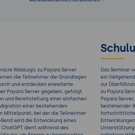
Schulu
Oracle WebLogic zu Payara Server
Das Seminar v
lernen die Teilnehmer die Grundlagen
ein tiefgehend
 durch und entdecken erweiterte
zur Überführu
ber Payara Server gegeben, gefolgt
zu Payara Serv
on und Bereitstellung einer einfachen
Payara Server,
Migration einer bestehenden
bestehender 
Mittelpunkt, bei der die Teilnehmer
fortschrittlich
ßend wird die Entwicklung eines
Entwicklungen 
t. ChatGPT dient während des
Unterstützung
tützung, um Fragen zu beantworten,
sofortiger Hil