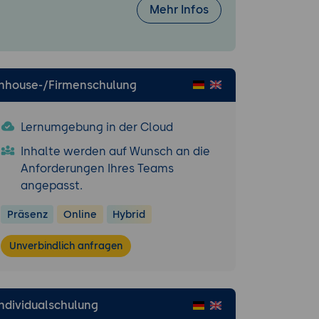
Mehr Infos
Inhouse-/Firmenschulung
Lernumgebung in der Cloud
Inhalte werden auf Wunsch an die
rver
Anforderungen Ihres Teams
endung (z.B.
angepasst.
 Beispiel
Präsenz
Online
Hybrid
Unverbindlich anfragen
spezifische
a Server
Individualschulung
oren und