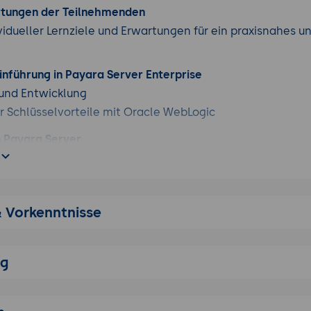
rtungen der Teilnehmenden
vidueller Lernziele und Erwartungen für ein praxisnahes u
inführung in Payara Server Enterprise
und Entwicklung
r Schlüsselvorteile mit Oracle WebLogic
n Payara Server
nenten
uster und Instanzen
f die Migration
& Vorkenntnisse
 Planung
tätsprüfung
ng
mit Payara Server
 und Konfiguration
wendungsentwicklung und -bereitstellung