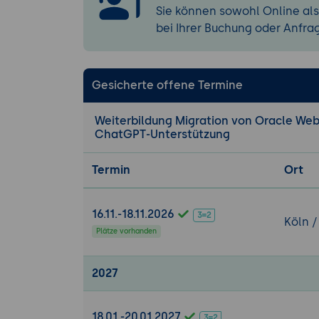
Migration v
Sie können sowohl Online als
bei Ihrer Buchung oder Anfra
Sicherheitskonf
Sicherheits
SSL/TLS-Kon
Gesicherte offene Termine
Leistungsoptim
Performanc
Weiterbildung Migration von Oracle Web
Logging und
ChatGPT-Unterstützung
Übung: Migrati
Termin
Ort
Ziel:
Die Tei
eine einfach
16.11.-18.11.2026
bereitgestel
Köln /
Plätze vorhanden
ChatGPT-Unt
Anleitun
Anpassung
2027
erforderl
Bereitst
18.01.-20.01.2027