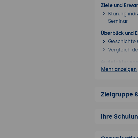
Ziele und Erwa
Klärung indi
Seminar
Überblick und E
Geschichte 
Vergleich de
Architektur vo
Mehr anzeigen
Kernkompo
Domänen, Cl
Vorbereitung au
Zielgruppe 
Analyse und
Kompatibili
Ihre Schulu
Erste Schritte 
Installation
Einfache An