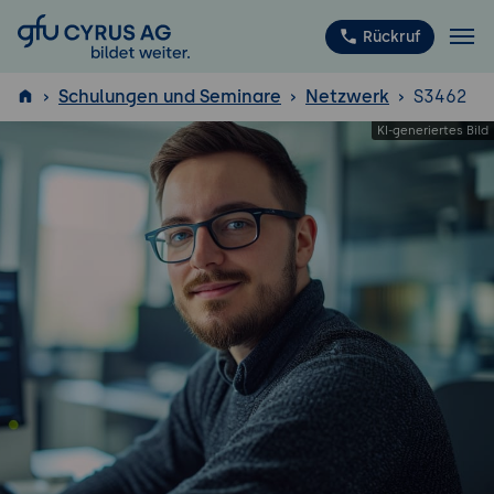
GFU Cyrus AG
Rückruf
Schulungen und Seminare
Netzwerk
S3462
ISTQB
®