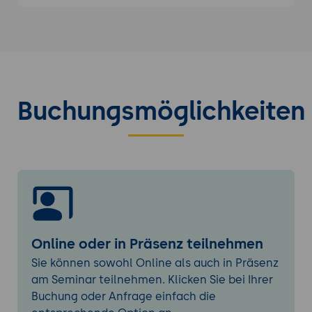
Speicherlösungen und Datensicherheit
Speichertechnologien: HDDs, SSDs, RAID-
Systeme
Datensicherung und Disaster Recovery-
Planung
Sicherheitsmaßnahmen: Firewalls,
Buchungsmöglichkeiten
Intrusion Detection Systems (IDS),
Verschlüsselung
Virtualisierung und Cloud-Computing
Virtualisierungstechniken und -
plattformen
Implementierung von Private, Public und
Hybrid Clouds
Ressourcenmanagement und
Online oder in Präsenz teilnehmen
Skalierbarkeit
Sie können sowohl Online als auch in Präsenz
am Seminar teilnehmen. Klicken Sie bei Ihrer
Server- und Anwendungsmanagement
Buchung oder Anfrage einfach die
Serverbetriebssysteme: Windows Server,