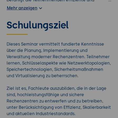
zuverlässige Rechenzentren zu konzipieren und zu
Mehr anzeigen
verwalten.
Schulungsziel
Finden Sie weitere für Sie passende
Netzwerk
Schulungen
.
Dieses Seminar vermittelt fundierte Kenntnisse
über die Planung, Implementierung und
Verwaltung moderner Rechenzentren. Teilnehmer
lernen, Schlüsselaspekte wie Netzwerktopologien,
Speichertechnologien, Sicherheitsmaßnahmen
und Virtualisierung zu beherrschen.
Ziel ist es, Fachleute auszubilden, die in der Lage
sind, hochleistungsfähige und sichere
Rechenzentren zu entwerfen und zu betreiben,
unter Berücksichtigung von Effizienz, Skalierbarkeit
und aktuellen Industriestandards.