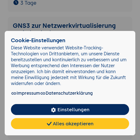
3 Tage
GNS3 zur Netzwerkvirtualisierung
und Simulation
Cookie-Einstellungen
3 Tage
Diese Website verwendet Website-Tracking-
Technologien von Drittanbietern, um unsere Dienste
bereitzustellen und kontinuierlich zu verbessern und um
Netzwerkdesign für Unternehmen:
Werbung entsprechend den Interessen der Nutzer
anzuzeigen. Ich bin damit einverstanden und kann
Effizienz, Sicherheit und
meine Einwilligung jederzeit mit Wirkung für die Zukunft
Skalierbarkeit
widerrufen oder ändern.
2 Tage
Impressum
Datenschutzerklärung
Einstellungen
Netzwerk-Troubleshooting:
Systematische Fehlersuche
Alles akzeptieren
Chat
KI-
2 Tage
FAQ
Teilen
Cookies
frei
Berater