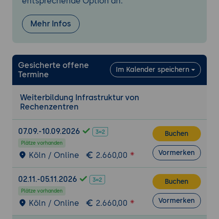
entsprechende Option an.
Linux-Distributionen
Anwendungsinstallation, Konfiguration
Mehr Infos
und Aktualisierung
Performance-Monitoring und Optimierung
Compliance und rechtliche Aspekte
Gesicherte offene
Im Kalender speichern
Termine
Datenschutzbestimmungen und
Compliance-Anforderungen
Weiterbildung Infrastruktur von
Rechtliche Rahmenbedingungen für den
Rechenzentren
Betrieb von Rechenzentren
Zertifizierungen und Standards (z.B., ISO
07.09.-10.09.2026
Buchen
27001, PCI DSS)
Plätze vorhanden
Vormerken
Köln / Online
2.660,00
Betrieb, Wartung und Zukunftstrends
Tägliche Betriebsaufgaben und
02.11.-05.11.2026
Wartungsprozesse
Buchen
Plätze vorhanden
Automatisierung von Routineaufgaben
Vormerken
Köln / Online
2.660,00
Zukunftstrends in der Rechenzentrums-