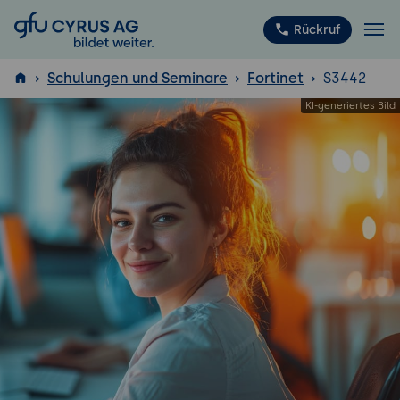
GFU Cyrus AG
Rückruf
Schulungen und Seminare
Fortinet
S3442
ISTQB
®