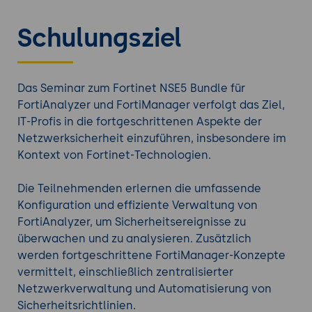
Netzwerkarchitekturen zu entwerfen und zu
implementieren, indem sie FortiManager optimal
Schulungsziel
nutzen. Das Bundle legt einen Schwerpunkt auf
praxisnahe Übungen und Fallstudien, die den
Teilnehmenden ermöglichen, ihr Wissen sofort in
realen Szenarien anzuwenden.
Das Seminar zum Fortinet NSE5 Bundle für
FortiAnalyzer und FortiManager verfolgt das Ziel,
Entdecken Sie auch unsere anderen
Fortinet
IT-Profis in die fortgeschrittenen Aspekte der
Trainings
.
Netzwerksicherheit einzuführen, insbesondere im
Kontext von Fortinet-Technologien.
Die Teilnehmenden erlernen die umfassende
Konfiguration und effiziente Verwaltung von
FortiAnalyzer, um Sicherheitsereignisse zu
überwachen und zu analysieren. Zusätzlich
werden fortgeschrittene FortiManager-Konzepte
vermittelt, einschließlich zentralisierter
Netzwerkverwaltung und Automatisierung von
Sicherheitsrichtlinien.