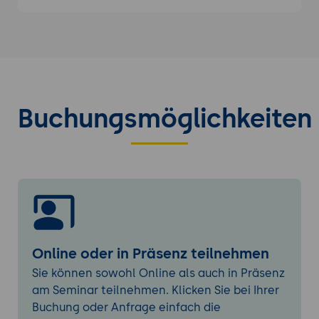
in der zentralisierten Netzwerkverwaltung
Konfiguration von FortiManager für die
Verwaltung von Fortinet-Geräten
Implementierung von grundlegenden
Netzwerkrichtlinien und
Sicherheitskonfigurationen
Buchungsmöglichkeiten
FortiManager Fortgeschrittene Themen
Zentralisierte Verwaltung komplexer
Netzwerkarchitekturen
Automatisierung von
Konfigurationsänderungen und
Aktualisierungen
Integration von FortiManager mit anderen
Online oder in Präsenz teilnehmen
Sicherheitslösungen
Sie können sowohl Online als auch in Präsenz
Praktische Übungen und Fallstudien
am Seminar teilnehmen. Klicken Sie bei Ihrer
Durchführung von praxisorientierten
Buchung oder Anfrage einfach die
Übungen zur Anwendung des erworbenen