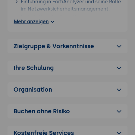
Einführung in FortiAnalyzer und seine Rolle
im Netzwerksicherheitsmanagement.
Installation, Konfiguration und
Mehr anzeigen
grundlegende Bedienung von
FortiAnalyzer.
Verstehen der Analysetools und
Zielgruppe & Vorkenntnisse
Reporting-Funktionen
FortiAnalyzer Fortgeschrittene Themen
Vertiefte Analyse von
Ihre Schulung
Sicherheitsereignissen und Bedrohungen
Anpassung von Berichten und Dashboards
Organisation
für spezifische Anforderungen
Implementierung von
Sicherheitsrichtlinien basierend auf
Buchen ohne Risiko
FortiAnalyzer-Analysen
Grundlagen von FortiManager
Einführung in FortiManager und seine Rolle
Kostenfreie Services