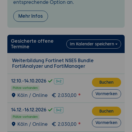
entsprechende Option an.
Wissens
Analyse von realen Szenarien und Lösung
Mehr Infos
komplexer Sicherheitsprobleme.
Diskussion und Austausch von Best
Practices im Umgang mit FortiAnalyzer
Gesicherte offene
und FortiManager
Im Kalender speichern
Termine
Zertifizierungsvorbereitung
Weiterbildung Fortinet NSE5 Bundle
Gezielte Vorbereitung auf die NSE5-
FortiAnalyzer und FortiManager
Zertifizierungsprüfung von Fortinet.
Übungstests und Prüfungssimulationen,
12.10.-14.10.2026
Buchen
um die Teilnehmer auf die Zertifizierung
Plätze vorhanden
vorzubereiten
Vormerken
Köln / Online
2.030,00
14.12.-16.12.2026
Buchen
Plätze vorhanden
Vormerken
Köln / Online
2.030,00