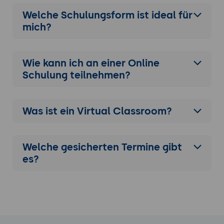
beheben und das Gesamtnetz einer
anderen teilnehmenden Person gegen
Welche Schulungsform ist ideal für
Konnektivität, Sicherheit, Verwaltung und
mich?
Fehlerfreiheit prüfen lassen.
Wie kann ich an einer
Online
Schulung
teilnehmen?
Was ist ein Virtual Classroom?
Welche gesicherten Termine gibt
es?