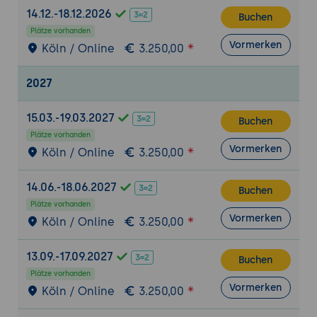
Redundanz
14.12.-18.12.2026
Buchen
Plätze vorhanden
Praxis-Übung (Tag 2):
Ein Campus-Segment
Vormerken
Köln / Online
3.250,00
mit mehreren VLANs, Trunks und Link
Aggregation aufbauen, das Routing zwischen
2027
den VLANs einrichten und die
Hochverfügbarkeit über redundante Uplinks
15.03.-19.03.2027
prüfen.
Buchen
Plätze vorhanden
Tag 3: Konnektivität - drahtlose Netze
Vormerken
Köln / Online
3.250,00
(Abschnitt „Connectivity", 34% - Teil 2)
14.06.-18.06.2027
Buchen
7. WLAN-Grundlagen
Plätze vorhanden
Grundlegende RF-Konzepte: Kanäle,
Vormerken
Köln / Online
3.250,00
Sendeleistung und Abdeckung
Die Standards 802.11 bis Wi-Fi 6E im
13.09.-17.09.2027
Buchen
Überblick
Plätze vorhanden
Access-Point-Modi und Bereitstellung
Vormerken
Köln / Online
3.250,00
Client-Verbindung und Roaming