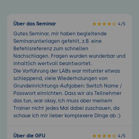
Tag 5: Fehlerbehebung und Optimierung
sowie Prüfungsstrategie (Abschnitte
„Troubleshooting" 17% und „Performance
Optimization" 7%)
Über das Seminar
4/5
Gutes Seminar, mir haben begleitende
13. Systematische Fehlerbehebung
Seminarunterlagen gefehlt, z.B. eine
Eine wiederholbare Vorgehensweise zur
Befehlsreferenz zum schnellen
Fehlersuche
Nachschlagen. Fragen wurden wunderbar und
Probleme auf Layer 2 und Layer 3
inhaltlich wertvoll beantwortet.
eingrenzen
Die Vorführung der LABs war mitunter etwas
WLAN-Verbindungsprobleme
schleppend, viele Wiederholungen von
diagnostizieren
Grundeinrichtungs-Aufgaben: Switch Name /
Diagnosewerkzeuge in AOS-CX und Aruba
Passwort einrichten. Dass wir als Teilnehmer
Central
das tun, war okay, ich muss aber meinem
Trainer nicht jedes Mal dabei zuschauen, da
14. Leistungsoptimierung
schaue ich mir lieber komplexere Dinge ab :)
Engpässe erkennen und beheben
Funk- und Kabelverbindungen optimieren
Konfigurationen sauber dokumentieren
Über die GFU
4/5