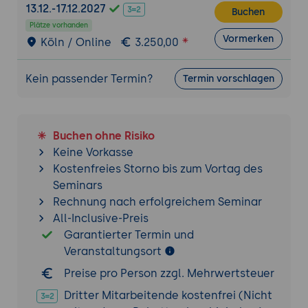
13.12.-17.12.2027
Buchen
8. WLAN mit HPE Aruba Networking
Plätze vorhanden
bereitstellen
Vormerken
Köln / Online
3.250,00
WLANs über Aruba Central konfigurieren
(Update ab 01.07.2026)
Kein passender Termin?
Termin vorschlagen
SSIDs, Profile und Funkverwaltung
Gast-WLAN einrichten
9. Sprach- und Videoverkehr
Buchen ohne Risiko
Quality of Service im Campus-Netz
Keine Vorkasse
Priorisierung von Sprache und Video
Kostenfreies Storno bis zum Vortag des
Seminars
Typische Funkprobleme erkennen
Rechnung nach erfolgreichem Seminar
Praxis-Übung (Tag 3):
Über Aruba Central ein
All-Inclusive-Preis
Unternehmens-WLAN und ein Gast-WLAN mit
Garantierter Termin und
passenden Profilen bereitstellen, eine
Veranstaltungsort
Funkverwaltung aktivieren und Quality of
Preise pro Person zzgl. Mehrwertsteuer
Service für Sprachverkehr konfigurieren.
Dritter Mitarbeitende kostenfrei (Nicht
Tag 4: Zugriffssicherheit sowie Verwaltung