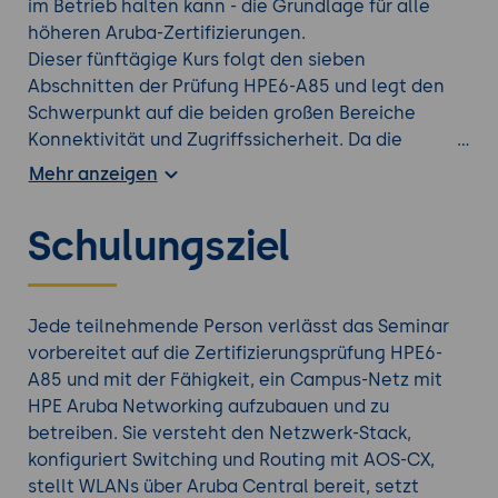
im Betrieb halten kann - die Grundlage für alle
höheren Aruba-Zertifizierungen.
Dieser fünftägige Kurs folgt den sieben
Abschnitten der Prüfung HPE6-A85 und legt den
Schwerpunkt auf die beiden großen Bereiche
Konnektivität und Zugriffssicherheit. Da die
Zertifizierung zum 1. Juli 2026 aktualisiert wurde,
Mehr anzeigen
sind die betroffenen Inhalte mit (Update ab
01.07.2026) gekennzeichnet. Eine Praxis-Übung am
Schulungsziel
Ende jedes Tages verankert das Gelernte an
einem durchgehend aufgebauten Campus-Netz.
Jede teilnehmende Person verlässt das Seminar
Finden Sie die richtige
Access Weiterbildung
aus
vorbereitet auf die Zertifizierungsprüfung HPE6-
unserem Portfolio.
A85 und mit der Fähigkeit, ein Campus-Netz mit
HPE Aruba Networking aufzubauen und zu
betreiben. Sie versteht den Netzwerk-Stack,
konfiguriert Switching und Routing mit AOS-CX,
stellt WLANs über Aruba Central bereit, setzt