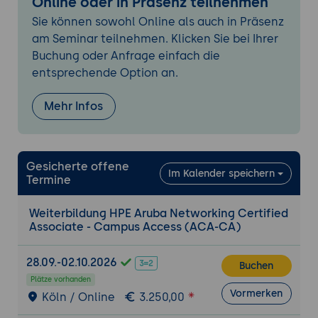
Online oder in Präsenz teilnehmen
größter Abschnitt)
Sie können sowohl Online als auch in Präsenz
4. Layer-2-Switching
am Seminar teilnehmen. Klicken Sie bei Ihrer
VLANs anlegen und zuweisen
Buchung oder Anfrage einfach die
Trunking und Tagging
entsprechende Option an.
Link Aggregation
Spanning Tree zur Schleifenvermeidung
Mehr Infos
5. Routing
Statisches Routing einrichten
Gesicherte offene
Grundlagen des dynamischen Routings
Im Kalender speichern
Termine
mit OSPF
Routing zwischen VLANs
Weiterbildung HPE Aruba Networking Certified
Associate - Campus Access (ACA-CA)
Erreichbarkeit prüfen und dokumentieren
6. Hochverfügbarkeit im Switching
28.09.-02.10.2026
Buchen
Virtual Switching Extension zur Bündelung
Plätze vorhanden
von Switches
Vormerken
Köln / Online
3.250,00
Redundante Uplinks und First-Hop-