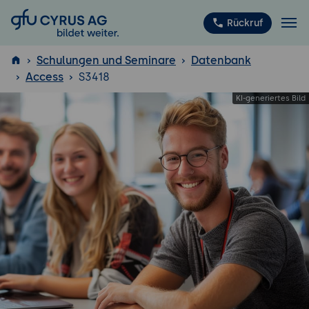
GFU Cyrus AG
Rückruf
Schulungen und Seminare
Datenbank
Access
S3418
ISTQB
®