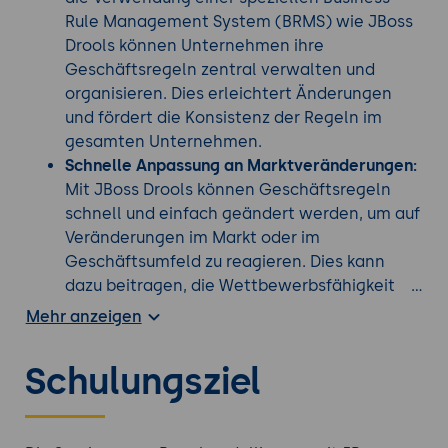
Rule Management System (BRMS) wie JBoss
Drools können Unternehmen ihre
Geschäftsregeln zentral verwalten und
organisieren. Dies erleichtert Änderungen
und fördert die Konsistenz der Regeln im
gesamten Unternehmen.
Schnelle Anpassung an Marktveränderungen:
Mit JBoss Drools können Geschäftsregeln
schnell und einfach geändert werden, um auf
Veränderungen im Markt oder im
Geschäftsumfeld zu reagieren. Dies kann
dazu beitragen, die Wettbewerbsfähigkeit
des Unternehmens zu erhalten oder zu
Mehr anzeigen
verbessern.
Transparenz und Nachvollziehbarkeit:
JBoss
Schulungsziel
Drools bietet eine klare Darstellung von
Geschäftsregeln, die es den Stakeholdern
ermöglicht, die Logik hinter