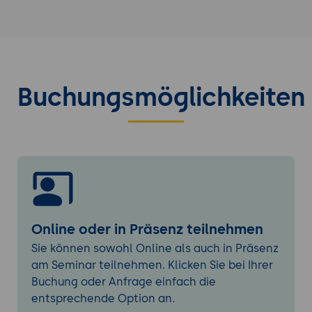
Geschäftsregeln
Praktische Übung: Erstellen und Testen
von Geschäftsregeln
Advanced Drools
Komplexes Event Processing (CEP) mit
Buchungsmöglichkeiten
Drools
Einführung und Anwendung von
Entscheidungstabellen in Drools
Implementierung von Geschäftsprozessen
mit jBPM und Drools
Persistenz und Performance-Tuning in
Drools
Praktische Übung: Arbeiten mit CEP und
Online oder in Präsenz teilnehmen
Entscheidungstabellen
Sie können sowohl Online als auch in Präsenz
am Seminar teilnehmen. Klicken Sie bei Ihrer
Integration und Deployment
Buchung oder Anfrage einfach die
Integration von Drools in Java-
entsprechende Option an.
Anwendungen