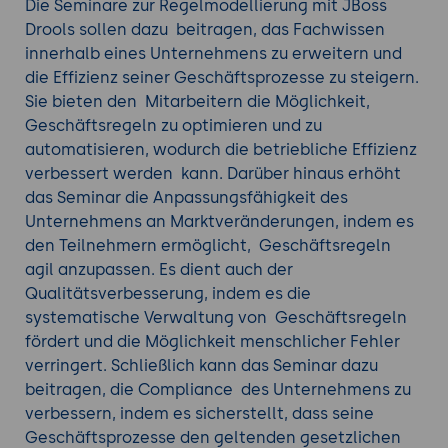
Geschäftsentscheidungen zu verstehen. Dies
Die Seminare zur Regelmodellierung mit JBoss
fördert die Transparenz und kann die
Drools sollen dazu beitragen, das Fachwissen
Kommunikation zwischen verschiedenen
innerhalb eines Unternehmens zu erweitern und
Bereichen des Unternehmens verbessern.
die Effizienz seiner Geschäftsprozesse zu steigern.
Kostenreduktion:
Die Automatisierung von
Sie bieten den Mitarbeitern die Möglichkeit,
Geschäftsentscheidungen durch
Geschäftsregeln zu optimieren und zu
Geschäftsregeln kann die Effizienz
automatisieren, wodurch die betriebliche Effizienz
verbessern und Kosten senken, indem
verbessert werden kann. Darüber hinaus erhöht
menschliche Fehler reduziert und die
das Seminar die Anpassungsfähigkeit des
Bearbeitungszeit von Aufgaben verringert
Unternehmens an Marktveränderungen, indem es
wird.
den Teilnehmern ermöglicht, Geschäftsregeln
Verbesserung der Compliance:
Durch die
agil anzupassen. Es dient auch der
Verwendung von Geschäftsregeln können
Qualitätsverbesserung, indem es die
Unternehmen sicherstellen, dass ihre
systematische Verwaltung von Geschäftsregeln
Prozesse und Entscheidungen den geltenden
fördert und die Möglichkeit menschlicher Fehler
gesetzlichen Vorschriften und internen
verringert. Schließlich kann das Seminar dazu
Richtlinien entsprechen. Dies kann das Risiko
beitragen, die Compliance des Unternehmens zu
von Verstößen und die damit verbundenen
verbessern, indem es sicherstellt, dass seine
Kosten und Schäden verringern.
Geschäftsprozesse den geltenden gesetzlichen