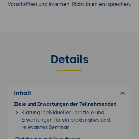
Integration und Skalierbarkeit:
JBoss Drools
Vorschriften und internen Richtlinien entsprechen.
lässt sich leicht in bestehende IT-
Landschaften integrieren und kann skaliert
werden, um das Wachstum und die
Veränderungen des Unternehmens zu
unterstützen.
Details
Erfahren Sie mehr durch ein zusätzliches
JBoss/WildFly Training
aus unserem
Seminarangebot.
Inhalt
Ziele und Erwartungen der Teilnehmenden
Klärung individueller Lernziele und
Erwartungen für ein praxisnahes und
relevantes Seminar