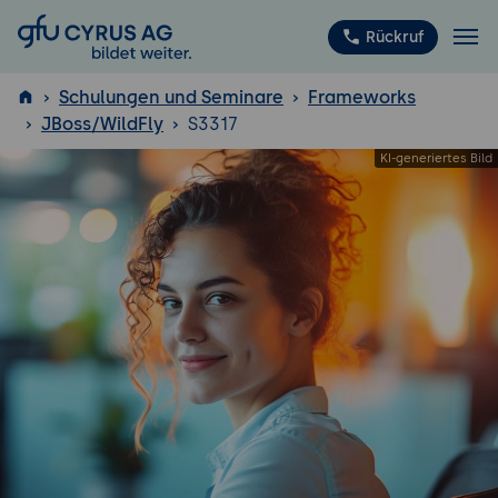
GFU Cyrus AG
Rückruf
Schulungen und Seminare
Frameworks
JBoss/WildFly
S3317
ISTQB
®