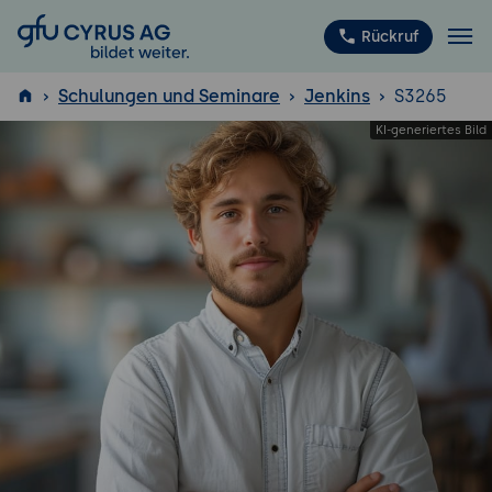
GFU Cyrus AG
Rückruf
Schulungen und Seminare
Jenkins
S3265
ISTQB
®