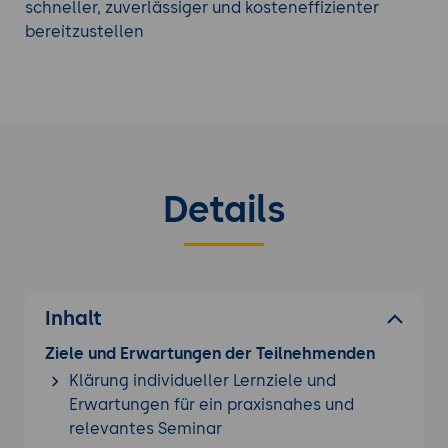
menschliche Fehler. Dadurch können
schneller, zuverlässiger und kosteneffizienter
Unternehmen Kosten einsparen und ihre
bereitzustellen
Effizienz steigern.
Transparenz und Reporting:
Jenkins bietet
detaillierte Einblicke in Build- und
Testergebnisse sowie in den Status der
Bereitstellung. Dies ermöglicht es
Unternehmen, den Entwicklungsfortschritt zu
Details
verfolgen, Engpässe zu identifizieren und
Engagements zu messen.
Flexibilität und Integration:
Jenkins kann
nahtlos in andere Tools und Dienste integriert
werden, die in der Softwareentwicklung
Inhalt
eingesetzt werden, z. B.
Versionskontrollsysteme, Issue-Tracking-
Ziele und Erwartungen der Teilnehmenden
Tools oder Container-
Klärung individueller Lernziele und
Orchestrierungssysteme.
Erwartungen für ein praxisnahes und
Verbesserte Zusammenarbeit:
Jenkins
relevantes Seminar
fördert die Zusammenarbeit zwischen