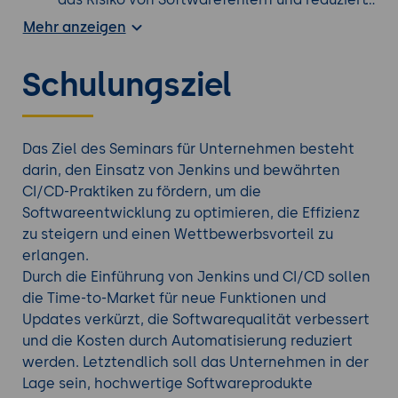
die Anzahl der Probleme, die beim Kunden
Mehr anzeigen
auftreten können.
Konsistente Builds:
Durch die Verwendung von
Schulungsziel
Jenkins können Entwickler sicherstellen, dass
Builds immer auf konsistente Weise
durchgeführt werden. Dies fördert eine
bessere Zusammenarbeit im
Das Ziel des Seminars für Unternehmen besteht
Entwicklungsteam und reduziert die
darin, den Einsatz von Jenkins und bewährten
Wahrscheinlichkeit von Build-Fehlern.
CI/CD-Praktiken zu fördern, um die
Skalierbarkeit:
Jenkins kann horizontal
Softwareentwicklung zu optimieren, die Effizienz
skaliert werden, um eine hohe Anzahl von
zu steigern und einen Wettbewerbsvorteil zu
Builds und Tests zu unterstützen. Das
erlangen.
ermöglicht es Unternehmen, mit
Durch die Einführung von Jenkins und CI/CD sollen
wachsenden Projekten und Teams Schritt zu
die Time-to-Market für neue Funktionen und
halten.
Updates verkürzt, die Softwarequalität verbessert
Kostenersparnis:
Die Automatisierung von
und die Kosten durch Automatisierung reduziert
Prozessen durch Jenkins reduziert den Bedarf
werden. Letztendlich soll das Unternehmen in der
an manueller Arbeit und minimiert
Lage sein, hochwertige Softwareprodukte