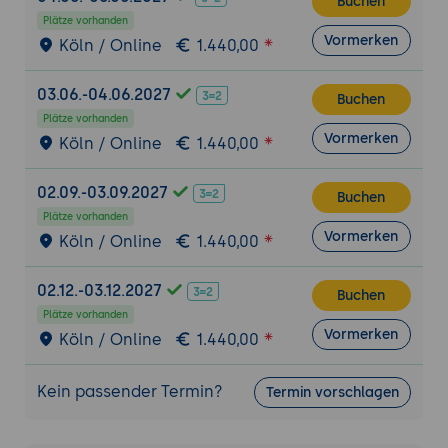
Buchen
Verbesserung der Build-Zeiten und
Plätze vorhanden
Ressourcenverbrauch.
Vormerken
Köln / Online
1.440,00
Fortgeschrittene Themen und bewährte
03.06.-04.06.2027
Vorgehensweisen
Buchen
Plätze vorhanden
Skalierung von Jenkins: Verteiltes Build
Vormerken
Köln / Online
1.440,00
und Load Balancing.
Überwachung und Protokollierung:
02.09.-03.09.2027
Jenkins-Leistung und Fehlerbehebung.
Buchen
Plätze vorhanden
Jenkins in der Cloud: Einsatz von Jenkins
Vormerken
Köln / Online
1.440,00
in Cloud-Umgebungen.
Blue/Green Deployment: Einführung in
02.12.-03.12.2027
Buchen
den Blue/Green-Ansatz für sichere
Plätze vorhanden
Deployments.
Vormerken
Köln / Online
1.440,00
Jenkins as Code: Konfiguration von
Jenkins-Jobs als Code mit Jenkins
Kein passender Termin?
Termin vorschlagen
Configuration as Code (JCasC).