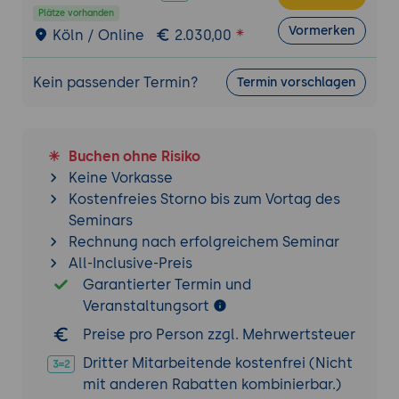
Technische Umsetzung
Plätze vorhanden
Auswahl der Technologie: Evaluierung
Vormerken
Köln / Online
2.030,00
verschiedener technischer Lösungen und
Plattformen, die für die Implementierung
Kein passender Termin?
Termin vorschlagen
der Gamification-Kampagne geeignet
sind.
Integration in bestehende Kanäle:
Planung, wie die Gamification-Elemente in
Buchen ohne Risiko
die bestehende Website, Mobile-Apps
Keine Vorkasse
oder Social-Media-Plattformen integriert
Kostenfreies Storno bis zum Vortag des
werden können.
Seminars
Rechnung nach erfolgreichem Seminar
Datensicherheit und Datenschutz:
All-Inclusive-Preis
Sicherstellung, dass die erhobenen Daten
Garantierter Termin und
sicher und gemäß den geltenden
Veranstaltungsort
Datenschutzrichtlinien behandelt werden.
Monitoring und Analytik: Implementierung
Preise pro Person zzgl. Mehrwertsteuer
von Tools zur Überwachung der Teilnahme
Dritter Mitarbeitende kostenfrei (Nicht
und Interaktion der Kunden, um den Erfolg
mit anderen Rabatten kombinierbar.)
der Gamification-Kampagne zu messen