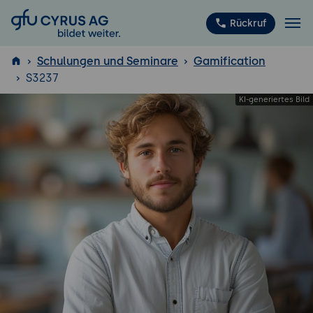
GFU Cyrus AG
Rückruf
Schulungen und Seminare
Gamification
S3237
ISTQB
®