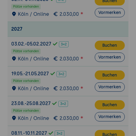
Buchen
könnten.
Plätze vorhanden
Vormerken
Storytelling und Gamification: Erarbeitung
Köln / Online
2.030,00
einer ansprechenden Geschichte oder
eines Narrativs, um die Gamification-
2027
Elemente zu einem sinnvollen und
zusammenhängenden Erlebnis zu
03.02.-05.02.2027
Buchen
verknüpfen.
Plätze vorhanden
Vormerken
User Experience (UX): Berücksichtigung der
Köln / Online
2.030,00
Benutzerfreundlichkeit und des Designs,
um eine reibungslose und angenehme
19.05.-21.05.2027
Buchen
Erfahrung für die Teilnehmer
Plätze vorhanden
sicherzustellen.
Vormerken
Köln / Online
2.030,00
Test und Feedback: Durchführung von
Testläufen und Einholung von Feedback
23.08.-25.08.2027
Buchen
von Testnutzern, um frühzeitig mögliche
Plätze vorhanden
Vormerken
Probleme zu erkennen und das Design zu
Köln / Online
2.030,00
optimieren.
08.11.-10.11.2027
Buchen