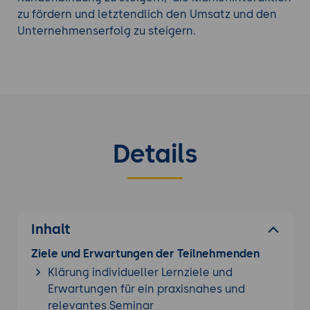
Belohnungen zu erhalten, was das
zu fördern und letztendlich den Umsatz und den
Engagement erhöht und die gewünschten
Unternehmenserfolg zu steigern.
Verhaltensweisen fördert.
Daten und Erkenntnisse gewinnen:
Gamification ermöglicht es Unternehmen,
wertvolle Daten und Erkenntnisse über das
Verhalten und die Vorlieben ihrer Kunden zu
sammeln. Diese Daten können genutzt
Details
werden, um das Kundenerlebnis zu
verbessern, personalisierte Angebote zu
erstellen und die Marketingstrategie zu
optimieren.
Positive Markenwahrnehmung:
Unternehmen,
Inhalt
die Gamification einsetzen, vermitteln oft ein
modernes und innovatives Image. Kunden
Ziele und Erwartungen der Teilnehmenden
sehen diese Unternehmen als fortschrittlich
Klärung individueller Lernziele und
und kundenorientiert an, was zu einer
Erwartungen für ein praxisnahes und
positiven Markenwahrnehmung führt.
relevantes Seminar