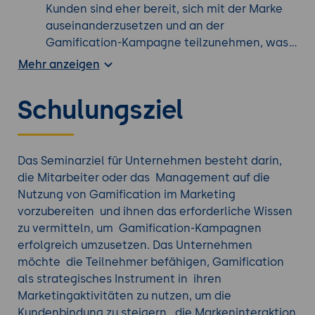
Kunden sind eher bereit, sich mit der Marke
auseinanderzusetzen und an der
Gamification-Kampagne teilzunehmen, was
die Markeninteraktion erhöht und das
Mehr anzeigen
Bewusstsein für das Unternehmen steigert.
Förderung des viralen Marketings:
Gut
Schulungsziel
gestaltete Gamification-Kampagnen haben
das Potenzial, viral zu gehen. Wenn Kunden
Spaß an der Teilnahme haben, werden sie
eher ihre Erfahrungen mit Freunden und in
Das Seminarziel für Unternehmen besteht darin,
sozialen Medien teilen, was zu einer
die Mitarbeiter oder das Management auf die
organischen Verbreitung der Marke und der
Nutzung von Gamification im Marketing
Kampagne führt.
vorzubereiten und ihnen das erforderliche Wissen
Erhöhung der Kundenmotivation:
Die
zu vermitteln, um Gamification-Kampagnen
Integration von Belohnungen und Anreizen in
erfolgreich umzusetzen. Das Unternehmen
die Gamification-Kampagne steigert die
möchte die Teilnehmer befähigen, Gamification
Kundenmotivation zur Teilnahme und
als strategisches Instrument in ihren
Interaktion. Kunden werden ermutigt,
Marketingaktivitäten zu nutzen, um die
bestimmte Aktionen auszuführen, um die
Kundenbindung zu steigern, die Markeninteraktion