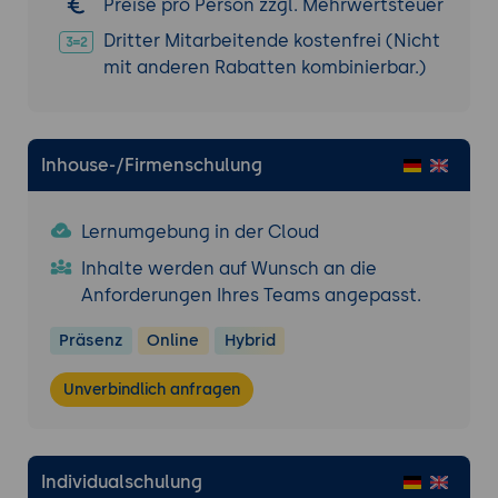
Preise pro Person zzgl. Mehrwertsteuer
eigenes Datenanalyseprojekt
durchzuführen.
Dritter Mitarbeitende kostenfrei (Nicht
mit anderen Rabatten kombinierbar.)
Auswahl und Vorbereitung der Daten.
Anwendung von
Datenvisualisierungstechniken und
explorativer Datenanalyse.
Inhouse-/Firmenschulung
Interpretation der Ergebnisse und
Präsentation der Projektergebnisse.
Lernumgebung in der Cloud
Inhalte werden auf Wunsch an die
Anforderungen Ihres Teams angepasst.
Präsenz
Online
Hybrid
Unverbindlich anfragen
Individualschulung