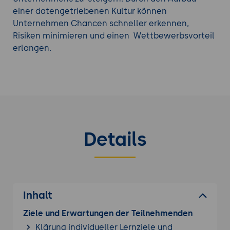
identifizieren, potenzielle Risiken zu erkennen
einer datengetriebenen Kultur können
und präventive Maßnahmen zu ergreifen.
Unternehmen Chancen schneller erkennen,
Verbesserung der Effizienz und Produktivität
:
Risiken minimieren und einen Wettbewerbsvorteil
Eine geschulte Belegschaft in
erlangen.
Datenvisualisierung und explorativer
Datenanalyse kann Daten effizienter
analysieren und interpretieren. Dies führt zu
einer Steigerung der Produktivität und
Effizienz in verschiedenen Abteilungen, wie z.
B. Marketing, Vertrieb, Finanzen und Supply
Details
Chain.
Unser vielseitiges Angebot an
Datenanalyse Kurse
Inhalt
Ziele und Erwartungen der Teilnehmenden
Klärung individueller Lernziele und