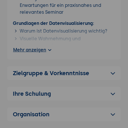
Erwartungen für ein praxisnahes und
relevantes Seminar
Grundlagen der Datenvisualisierung:
Warum ist Datenvisualisierung wichtig?
Visuelle Wahrnehmung und
Gestaltungsprinzipien.
Mehr anzeigen
Auswahl geeigneter Diagrammtypen für
verschiedene Datentypen.
Vorbereitung der Daten für die Analyse:
Zielgruppe & Vorkenntnisse
Datenbereinigung und -formatierung.
Behandlung fehlender Werte.
Ihre Schulung
Datenaggregation und -transformation.
Visualisierungstechniken
:
Balkendiagramme: Darstellung von
Organisation
Kategorien und Vergleichen.
Liniendiagramme: Veränderungen über die