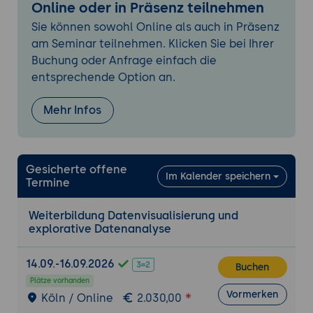
Online oder in Präsenz teilnehmen
Erstellung interaktiver Dashboards.
Sie können sowohl Online als auch in Präsenz
Filterung und Drill-Down-Funktionen in der
am Seminar teilnehmen. Klicken Sie bei Ihrer
Visualisierung.
Buchung oder Anfrage einfach die
Geografische Datenvisualisierung:
entsprechende Option an.
Kartenvisualisierung mit geografischen
Daten.
Mehr Infos
Verwendung von Choroplethenkarten und
Heatmaps.
Integration von geografischen Daten in
Gesicherte offene
Im Kalender speichern
interaktive Visualisierungen.
Termine
Dateninterpretation:
Weiterbildung Datenvisualisierung und
Verständnis von Visualisierungen und
explorative Datenanalyse
deren Aussagekraft.
Ableitung von Erkenntnissen und
14.09.-16.09.2026
Buchen
Hypothesen aus den Daten.
Plätze vorhanden
Vormerken
Kommunikation der Ergebnisse an
Köln / Online
2.030,00