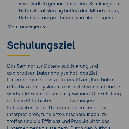
verständlich gemacht werden. Schulungen in
Datenvisualisierung helfen den Mitarbeitern,
Daten auf ansprechende und überzeugende
Weise zu präsentieren, was die
Mehr anzeigen
Kommunikation mit Kollegen, Vorgesetzten
und Stakeholdern verbessert.
Schulungsziel
Schnellere und fundierte
Entscheidungsfindung:
Mit gut visualisierten
Daten können Unternehmen Trends, Muster
und Zusammenhänge schneller erkennen.
Das Seminar zur Datenvisualisierung und
Dies ermöglicht eine effizientere und
explorativen Datenanalyse hat das Ziel,
fundierte Entscheidungsfindung, da auf
Unternehmen dabei zu unterstützen, ihre Daten
verlässliche Daten gestützte Erkenntnisse
effektiv zu analysieren, zu visualisieren und daraus
vorliegen.
wertvolle Erkenntnisse zu gewinnen. Die Schulung
Identifizierung von Chancen und Risiken:
soll den Mitarbeitern die notwendigen
Durch explorative Datenanalysen können
Fähigkeiten vermitteln, um Daten besser zu
Unternehmen verborgene Muster und
interpretieren, fundierte Entscheidungen zu
Zusammenhänge in ihren Daten erkennen.
treffen und die Effizienz und Produktivität des
Dies ermöglicht es ihnen, Chancen zu
Unternehmens zu steigern. Durch den Aufbau