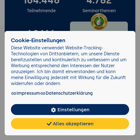
164.446
4.782
Teilnehmende
Seminarthemen
40.164
21.348
Cookie-Einstellungen
Durchgeführte
eKomi Bewertungen
Diese Website verwendet Website-Tracking-
Seminare
Technologien von Drittanbietern, um unsere Dienste
bereitzustellen und kontinuierlich zu verbessern und um
Werbung entsprechend den Interessen der Nutzer
anzuzeigen. Ich bin damit einverstanden und kann
meine Einwilligung jederzeit mit Wirkung für die Zukunft
Newsletter
widerrufen oder ändern.
Impressum
Datenschutzerklärung
Seminarzentrum
Keinen Trend verpassen!
Köln
Wir informieren Sie gerne über
Am Grauen Stein
aktuelle Entwicklungen und
Einstellungen
27
Trends in der IT-Branche und
51105 Köln-
die dazu passenden Seminare.
Deutz
Alles akzeptieren
Jetzt anmelden
Chat
KI-
FAQ
Teilen
Cookies
frei
Berater