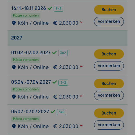
Stakeholder.
16.11.-18.11.2026
Buchen
Identifizierung von Ausreißern und Anomalien:
Plätze vorhanden
Definition von Ausreißern und Anomalien.
Vormerken
Köln / Online
2.030,00
Anwendung statistischer Methoden zur
Erkennung.
2027
Visualisierungstechniken zur
Identifizierung von Ausreißern.
01.02.-03.02.2027
Buchen
Plätze vorhanden
Clusteranalyse
:
Vormerken
Köln / Online
2.030,00
Grundprinzipien der Clusteranalyse.
Auswahl geeigneter Algorithmen (z. B. k-
05.04.-07.04.2027
Buchen
Means, hierarchische Clusteranalyse).
Plätze vorhanden
Interpretation der Clusterergebnisse und
Vormerken
Köln / Online
2.030,00
Identifizierung von Gruppen.
05.07.-07.07.2027
Fallstudie 1: Analyse von Verkaufsdaten zur
Buchen
Plätze vorhanden
Identifizierung von Trends und Mustern:
Vormerken
Köln / Online
2.030,00
Datenexploration und Visualisierung von