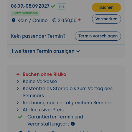
Verkaufsdaten.
06.09.-08.09.2027
Buchen
Identifizierung saisonaler Muster und
Plätze vorhanden
Trendanalysen.
Vormerken
Köln / Online
2.030,00
Anwendung von
Datenvisualisierungstechniken zur
Kein passender Termin?
Termin vorschlagen
Aufdeckung von Verkaufstrends.
Fallstudie 2: Analyse von sozialen Medien-
1 weiteren Termin anzeigen
Daten zur Sentiment-Analyse:
Sammlung und Vorbereitung von Daten
aus sozialen Medienplattformen.
Buchen ohne Risiko
Visualisierung von Sentiment-Daten und
Keine Vorkasse
Stimmungsanalysen.
Kostenfreies Storno bis zum Vortag des
Verwendung von Textmining-Techniken zur
Seminars
Identifizierung von positiven und
Rechnung nach erfolgreichem Seminar
negativen Meinungen.
All-Inclusive-Preis
Garantierter Termin und
Abschlussprojekt:
Veranstaltungsort
Die Teilnehmer haben die Möglichkeit, ein