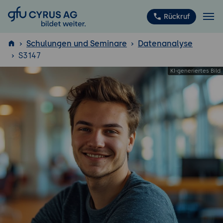
GFU Cyrus AG
Rückruf
Schulungen und Seminare
Datenanalyse
S3147
ISTQB
®