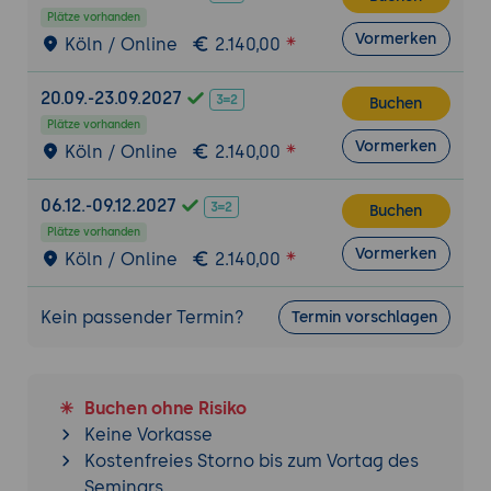
Intelligenz im Marketing 4.0
Plätze vorhanden
Vormerken
Köln / Online
2.140,00
Personalisierung und Individualisierung
von Marketingmaßnahmen
20.09.-23.09.2027
Buchen
Conversion-Optimierung und User Experience
Plätze vorhanden
(UX) Design
Vormerken
Köln / Online
2.140,00
Analyse und Optimierung der Website-
und Landingpage-Performance
06.12.-09.12.2027
Buchen
Verbesserung der Benutzerfreundlichkeit
Plätze vorhanden
Vormerken
und Navigationserfahrung
Köln / Online
2.140,00
Implementierung von A/B-Tests zur
Steigerung der Conversion-Rate
Kein passender Termin?
Termin vorschlagen
Online-Werbung und Programmatic
Advertising
Buchen ohne Risiko
Auswahl der geeigneten Werbeformate
Keine Vorkasse
und -plattformen für das Unternehmen
Kostenfreies Storno bis zum Vortag des
Nutzung von Programmatic Advertising zur
Seminars