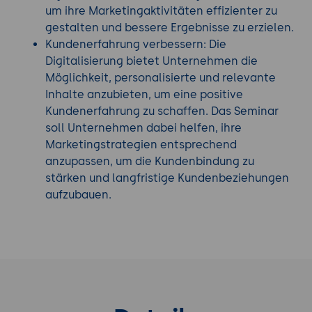
um ihre Marketingaktivitäten effizienter zu
und ihre Marketingaktivitäten
gestalten und bessere Ergebnisse zu erzielen.
automatisieren.
Kundenerfahrung verbessern: Die
Conversion-Optimierung und A/B-Testing:
Digitalisierung bietet Unternehmen die
Durch die kontinuierliche Optimierung von
Möglichkeit, personalisierte und relevante
Conversion-Raten und das Testen von
Inhalte anzubieten, um eine positive
unterschiedlichen Elementen einer Website
Kundenerfahrung zu schaffen. Das Seminar
oder Landingpage können Unternehmen ihre
soll Unternehmen dabei helfen, ihre
Marketingergebnisse verbessern und die User
Marketingstrategien entsprechend
Experience optimieren.
anzupassen, um die Kundenbindung zu
Influencer-Marketing und Kooperationen:
stärken und langfristige Kundenbeziehungen
Durch die Zusammenarbeit mit relevanten
aufzubauen.
Influencern können Unternehmen ihre
Reichweite vergrößern, ihre
Markenbekanntheit steigern und die
Glaubwürdigkeit ihrer Marke erhöhen.
Mobile Marketing und App-Entwicklung:
Mobile Marketingstrategien, die auf die
Nutzung von Smartphones und Apps