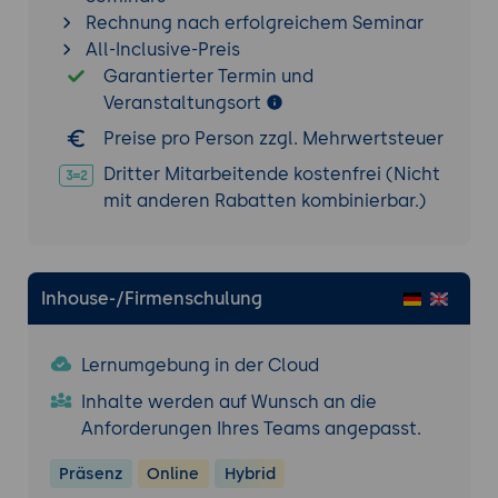
effizienten Aussteuerung von
Rechnung nach erfolgreichem Seminar
Werbekampagnen
All-Inclusive-Preis
Tracking und Auswertung der
Garantierter Termin und
Werbeleistung mittels digitaler Tools und
Veranstaltungsort
Metriken
Preise pro Person zzgl. Mehrwertsteuer
Digital Analytics und Erfolgsmessung im
Dritter Mitarbeitende kostenfrei (Nicht
Marketing
mit anderen Rabatten kombinierbar.)
Auswahl und Implementierung der
richtigen Analysetools
Definition von KPIs zur Messung des
Marketingerfolgs
Inhouse-/Firmenschulung
Interpretation der Analyseergebnisse und
Ableitung von Handlungsempfehlungen
Lernumgebung in der Cloud
Rechtliche Aspekte und Datenschutz im
Inhalte werden auf Wunsch an die
digitalen Marketing
Anforderungen Ihres Teams angepasst.
Einhaltung der
Präsenz
Online
Hybrid
Datenschutzgrundverordnung (DSGVO) im