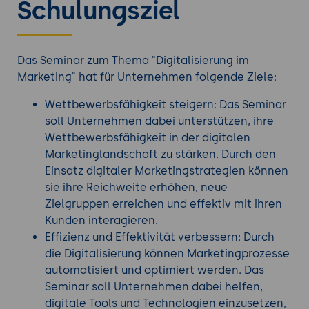
Schulungsziel
verbessern, organischen Traffic zu steigern
und ihre Online-Präsenz auszubauen.
Suchmaschinenmarketing (SEM) und Pay-per-
Click (PPC): Durch gezieltes
Das Seminar zum Thema "Digitalisierung im
Suchmaschinenmarketing und PPC-
Marketing" hat für Unternehmen folgende Ziele:
Kampagnen können Unternehmen ihre
Wettbewerbsfähigkeit steigern: Das Seminar
Zielgruppe erreichen, ihre
soll Unternehmen dabei unterstützen, ihre
Markenbekanntheit steigern und qualifizierte
Wettbewerbsfähigkeit in der digitalen
Leads generieren.
Marketinglandschaft zu stärken. Durch den
Social Media Marketing: Eine strategische
Einsatz digitaler Marketingstrategien können
Nutzung von Social-Media-Plattformen
sie ihre Reichweite erhöhen, neue
ermöglicht es Unternehmen, ihre Zielgruppe
Zielgruppen erreichen und effektiv mit ihren
zu erreichen, Kundenbindung aufzubauen und
Kunden interagieren.
ihre Marke effektiv zu präsentieren.
Effizienz und Effektivität verbessern: Durch
E-Mail-Marketing und Marketing-Automation:
die Digitalisierung können Marketingprozesse
Durch gezieltes E-Mail-Marketing und den
automatisiert und optimiert werden. Das
Einsatz von Marketing-Automation-Tools
Seminar soll Unternehmen dabei helfen,
können Unternehmen personalisierte
digitale Tools und Technologien einzusetzen,
Kommunikation mit ihren Kunden aufbauen