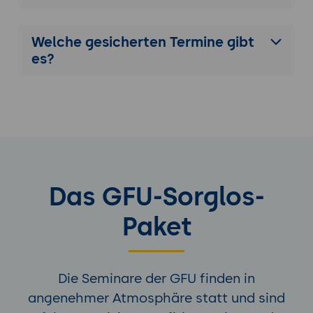
Messung und Bewertung des Erfolgs von
Influencer-Kampagnen
Welche gesicherten Termine gibt
Ethik und Nachhaltigkeit im digitalen
es?
Marketing
Verantwortungsvolle Nutzung von Daten
und Technologien
Integration von Nachhaltigkeitsaspekten
in die Marketingstrategie
Aufbau einer authentischen und
glaubwürdigen Markenimage
Das GFU-Sorglos-
Paket
Die Seminare der GFU finden in
angenehmer Atmosphäre statt und sind