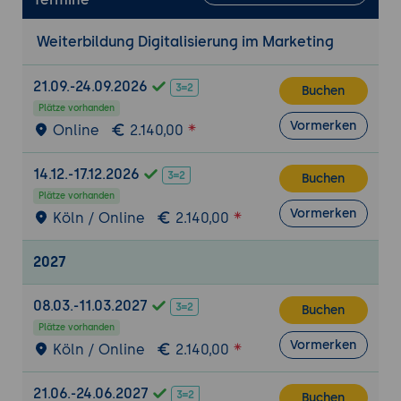
Einsatz von Chatbots im Kundenservice
Weiterbildung Digitalisierung im Marketing
Rechtliche Aspekte und Ethik im Einsatz von
Bots
21.09.-24.09.2026
Berücksichtigung von
Buchen
Plätze vorhanden
Datenschutzbestimmungen und
Vormerken
Online
2.140,00
rechtlichen Vorgaben beim Einsatz von
Bots
14.12.-17.12.2026
Buchen
Diskussion ethischer Fragen im
Plätze vorhanden
Zusammenhang mit Bots im Marketing
Vormerken
Köln / Online
2.140,00
Ausblick auf zukünftige Entwicklungen und
Herausforderungen im Einsatz von Bots im
2027
Marketing
Marketing 4.0: Die Digitalisierung des
08.03.-11.03.2027
Buchen
Marketings
Plätze vorhanden
Vormerken
Konzept und Grundlagen von Marketing
Köln / Online
2.140,00
4.0
21.06.-24.06.2027
Die Rolle von Big Data und Künstlicher
Buchen