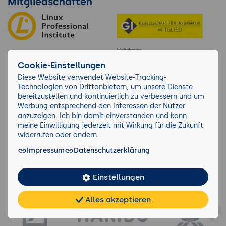
Mitgliedschaften
Cookie-Einstellungen
Diese Website verwendet Website-Tracking-
Technologien von Drittanbietern, um unsere Dienste
bereitzustellen und kontinuierlich zu verbessern und um
Werbung entsprechend den Interessen der Nutzer
anzuzeigen. Ich bin damit einverstanden und kann
meine Einwilligung jederzeit mit Wirkung für die Zukunft
Über 10.280 Unternehmen lernen bei der
widerrufen oder ändern.
GFU
Impressum
Datenschutzerklärung
Einstellungen
Alles akzeptieren
Chat
KI-
FAQ
Teilen
Cookies
frei
Berater