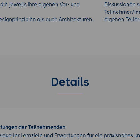
 die jeweils ihre eigenen Vor- und
Diskussionen s
Teilnehmer/inn
signprinzipien als auch Architekturen
eigenen Telle
rfolgreiche und nachhaltige Software
n, den Überblick zu behalten und
ochwertig und zukunftssicher ist.
oftwareentwicklung Schulungen
.
Details
rtungen der Teilnehmenden
vidueller Lernziele und Erwartungen für ein praxisnahes u