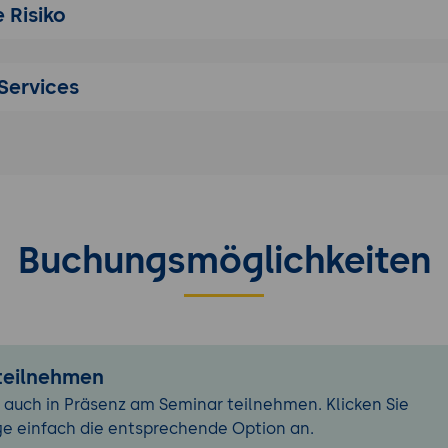
 Risiko
 Principle (OCP)
tution Principle (LSP)
gregation Principle (ISP)
Services
nversion Principle (DIP)
eispiele und Best Practices
r
twurfsmuster?
zipien
von Entwurfsmustern (Erzeugungsmuster, Strukturmuster,
Buchungsmöglichkeiten
uster)
beispiele von Entwurfsmustern
es und Risiken
ter
 teilnehmen
chitekturmuster?
 auch in Präsenz am Seminar teilnehmen. Klicken Sie
rinzipien
ge einfach die entsprechende Option an.
on Architekturmuster (Schichtenarchitektur, Microservice