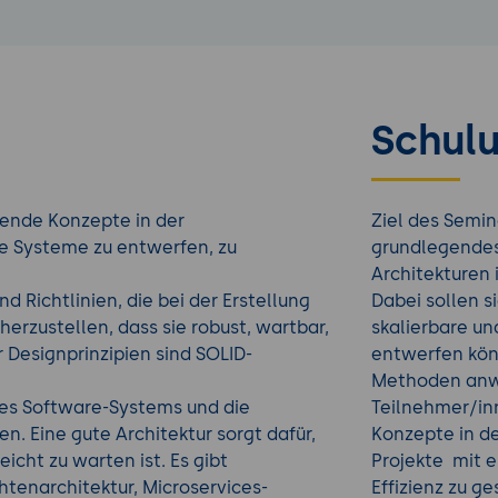
Schulu
gende Konzepte in der
Ziel des Semin
e Systeme zu entwerfen, zu
grundlegendes
Architekturen 
d Richtlinien, die bei der Erstellung
Dabei sollen s
rzustellen, dass sie robust, wartbar,
skalierbare u
ür Designprinzipien sind SOLID-
entwerfen kön
Methoden anwe
nes Software-Systems und die
Teilnehmer/inn
 Eine gute Architektur sorgt dafür,
Konzepte in d
eicht zu warten ist. Es gibt
Projekte mit 
tenarchitektur, Microservices-
Effizienz zu g