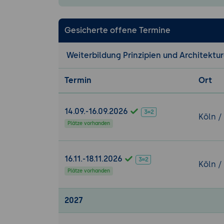
Event-Driven
Anwendungsb
Gesicherte offene Termine
Best Practic
Best Practices 
Weiterbildung Prinzipien und Architektu
Code-Smells
Termin
Ort
Designprinzi
Designprinz
Ausblick auf
14.09.-16.09.2026
Köln /
Erfolgsfakt
Plätze vorhanden
Praktische Üb
Anwendung v
16.11.-18.11.2026
Köln /
Code-Review
Plätze vorhanden
Diskussi
2027