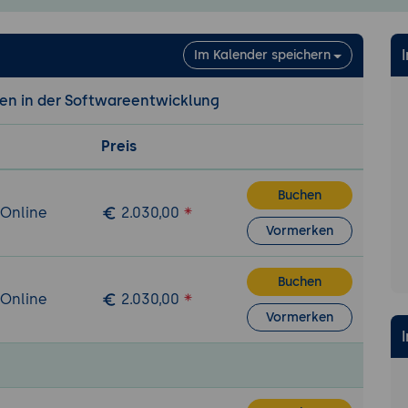
-Architektur)
eispiele von Architekturmuster
Im Kalender speichern
es und Risiken
für Designprinzipien
ren in der Softwareentwicklung
 und Refactoring
Preis
pien in der Praxis anwenden
ipien in agilen Umgebungen
Buchen
 zukünftige Designprinzipien
 Online
2.030,00
oren und Risiken bei der Anwendung von Designprinzipien
Vormerken
ungen
on Designprinzipien und Entwurfsmustern in Gruppenar
Buchen
 Online
2.030,00
s und Refactoring von Beispielcode
Vormerken
on von Lösungsansätzen und Erfahrungen