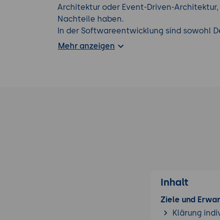
Architektur oder Event-Driven-Architektur,
Nachteile haben.
In der Softwareentwicklung sind sowohl De
von entscheidender Bedeutung, um eine e
Mehr anzeigen
zu entwickeln. Sie helfen Entwickler/inne
sicherzustellen, dass ihr Code qualitativ h
Erfahren Sie mehr über unsere weiteren
S
Inhalt
Ziele und Erwa
Klärung indi