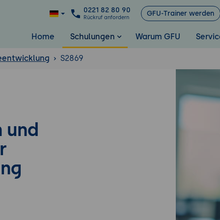
0221 82 80 90
GFU-Trainer werden
Rückruf anfordern
Home
Schulungen
Warum GFU
Servic
eentwicklung
S2869
n und
r
ung