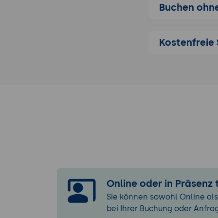
Buchen ohne
Open-Closed
Liskov Substi
Interface Se
Kostenfreie 
Dependency I
Anwendungsb
Entwurfsmuste
Was sind En
Entwurfsprin
Kategorien 
Verhaltensm
Anwendungs
Best Practic
Architekturmus
Online oder in Präsenz
Was sind Ar
Sie können sowohl Online als
Architekturp
bei Ihrer Buchung oder Anfra
Kategorien v