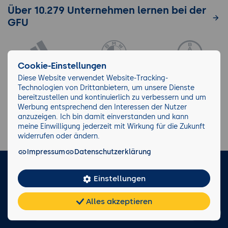
Über 10.279 Unternehmen lernen bei der
GFU
Cookie-Einstellungen
Diese Website verwendet Website-Tracking-
Technologien von Drittanbietern, um unsere Dienste
bereitzustellen und kontinuierlich zu verbessern und um
Werbung entsprechend den Interessen der Nutzer
anzuzeigen. Ich bin damit einverstanden und kann
meine Einwilligung jederzeit mit Wirkung für die Zukunft
widerrufen oder ändern.
Impressum
Datenschutzerklärung
LinkedIn
Instagram
Facebook
Einstellungen
Impressum/AGB
Datenschutz
Blog
Wiki
Alles akzeptieren
Chat
KI-
FAQ
Teilen
Cookies
frei
Berater
Facts