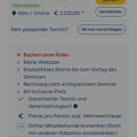
vorverarbeiteten Daten
Plätze vorhanden
Spark in der Praxis
Vormerken
Köln / Online
2.030,00
Best Practices für Spark-Entwicklung,
einschließlich der Erstellung effizienter
Kein passender Termin?
Termin vorschlagen
und skalierbarer Spark-Anwendungen
Fehlerbehebung und Optimierung von
Spark-Anwendungen
Buchen ohne Risiko
Verwendung von Spark auf AWS, Azure und
Keine Vorkasse
Google Cloud
Kostenfreies Storno bis zum Vortag des
Übung: Erstellung einer Spark-Anwendung
Seminars
für Machine Learning zur Vorhersage von
Rechnung nach erfolgreichem Seminar
Kundenabwanderung auf einer Cluster-
All-Inclusive-Preis
Umgebung
Garantierter Termin und
Erstellung einer voll funktionsfähigen
Veranstaltungsort
Spark-Anwendung zur Vorhersage von
Preise pro Person zzgl. Mehrwertsteuer
Kundenabwanderung auf einer Cluster-
Dritter Mitarbeitende kostenfrei (Nicht
Umgebung
mit anderen Rabatten kombinierbar.)
Optimierung der Anwendung für die