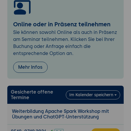
Beispielabfragen
: Generierung von
Beispiel-SQL-Abfragen und Filtern, um
Einblicke in die Kundendaten zu
Online oder in Präsenz teilnehmen
erhalten.
Sie können sowohl Online als auch in Präsenz
Verständnishilfe
: Erklärungen zu
am Seminar teilnehmen. Klicken Sie bei Ihrer
komplexen Abfragen und deren
Buchung oder Anfrage einfach die
Auswirkungen auf die Datenanalyse.
entsprechende Option an.
Verwendung von Spark-Shell und
Mehr Infos
SparkSQL, um Kundendaten wie
Vertragsdetails,
Abrechnungsinformationen,
Kundensupport-Interaktionen usw. zu
Gesicherte offene
Im Kalender speichern
analysieren.
Termine
Ausführung von grundlegenden Abfragen
und Filtern, um Erkenntnisse über die
Weiterbildung Apache Spark Workshop mit
Übungen und ChatGPT-Unterstützung
Daten zu gewinnen.
Fortgeschrittene Spark-Konzepte