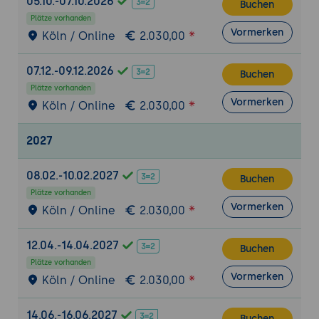
05.10.-07.10.2026
Buchen
Vorstellung von RDDs (Resilient
Plätze vorhanden
Distributed Datasets)
Vormerken
Köln / Online
2.030,00
Vorstellung von Transformationen und
Aktionen auf RDDs
07.12.-09.12.2026
Buchen
Einführung in Spark Streaming
Plätze vorhanden
Vormerken
Einführung in Machine Learning mit Spark
Köln / Online
2.030,00
MLlib
2027
Übung: Erstellung von RDDs und
Durchführung von Transformationen und
08.02.-10.02.2027
Aktionen auf Kundendaten für Machine
Buchen
Learning
Plätze vorhanden
Vormerken
Köln / Online
2.030,00
Erstellung von RDDs aus Kundendaten
Durchführung von Transformationen und
12.04.-14.04.2027
Aktionen auf den RDDs zur Vorverarbeitung
Buchen
Plätze vorhanden
der Daten für Machine Learning
Vormerken
Köln / Online
2.030,00
Verwendung von MLlib für Machine-
Learning-Modelltraining auf den
14.06.-16.06.2027
Buchen