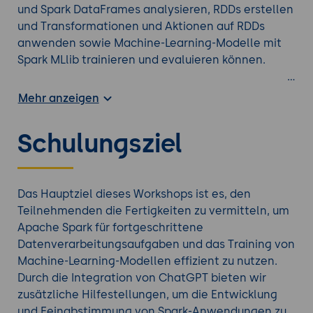
und Spark DataFrames analysieren, RDDs erstellen
und Transformationen und Aktionen auf RDDs
anwenden sowie Machine-Learning-Modelle mit
Spark MLlib trainieren und evaluieren können.
Das praktische Projekt zur Vorhersage von
Mehr anzeigen
Kundenabwanderung gibt den Teilnehmenden die
Möglichkeit, das Gelernte in die Praxis umzusetzen
Schulungsziel
und eine voll funktionsfähige Spark-Anwendung
auf einer Cluster-Umgebung zu erstellen.
Erweitern Sie Ihr Wissen mit einer weiteren
Das Hauptziel dieses Workshops ist es, den
Apache Weiterbildung
.
Teilnehmenden die Fertigkeiten zu vermitteln, um
Apache Spark für fortgeschrittene
Datenverarbeitungsaufgaben und das Training von
Machine-Learning-Modellen effizient zu nutzen.
Durch die Integration von ChatGPT bieten wir
zusätzliche Hilfestellungen, um die Entwicklung
und Feinabstimmung von Spark-Anwendungen zu