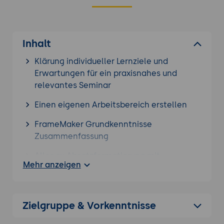
Inhalt
Klärung individueller Lernziele und
Erwartungen für ein praxisnahes und
relevantes Seminar
Einen eigenen Arbeitsbereich erstellen
FrameMaker Grundkenntnisse
Zusammenfassung
Alles zu Absatzformatierung mit
Mehr anzeigen
FrameMaker
53 Arten von Listen
Zielgruppe & Vorkenntnisse
Variablen, Marken, Hyperlinks und
bedingtem Text in Dokumenten