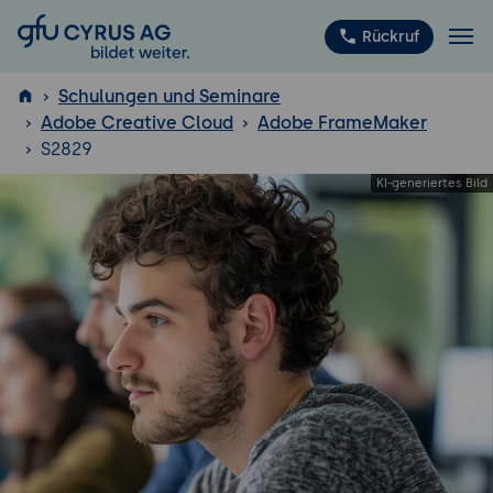
GFU Cyrus AG
Rückruf
Schulungen und Seminare
Adobe Creative Cloud
Adobe FrameMaker
S2829
ISTQB
®