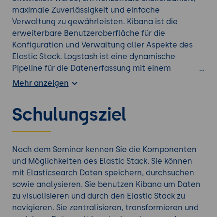
maximale Zuverlässigkeit und einfache
Verwaltung zu gewährleisten. Kibana ist die
erweiterbare Benutzeroberfläche für die
Konfiguration und Verwaltung aller Aspekte des
Elastic Stack. Logstash ist eine dynamische
Pipeline für die Datenerfassung mit einem
erweiterbaren Plugin-Ökosystem. Beats ist die
Mehr anzeigen
Plattform, die Daten von weit verteilten
Maschinen an Logstash und Elasticsearch
Schulungsziel
übermittelt. In dieser Schulung lernen Sie sie
verschiedenen Produkte des Elastic Stack kennen
und nutzen.
Nach dem Seminar kennen Sie die Komponenten
Am ersten Tag werden Sie die Grundlagen von
und Möglichkeiten des Elastic Stack. Sie können
Elasticsearch und das Zusammenspiel der
mit Elasticsearch Daten speichern, durchsuchen
weiteren Tools im Elastic Stack kennenlernen. Sie
sowie analysieren. Sie benutzen Kibana um Daten
werden Daten in einen verteilten Suchcluster
zu visualisieren und durch den Elastic Stack zu
indizieren und am Beispiel von Logfiles die
navigieren. Sie zentralisieren, transformieren und