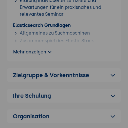
Klärung individueller Lernziele und
Lizenzmodelle.
Erwartungen für ein praxisnahes und
relevantes Seminar
Noch nicht das, was Sie suchen? Wir haben
Elasticsearch Grundlagen
bestimmt eine passende
Elasticsearch Schulung
Allgemeines zu Suchmaschinen
für Sie im Seminarportfolio.
Zusammenspiel des Elastic Stack
Datenimport / Indizierung von Daten
Mehr anzeigen
Mappings / Schemafreiheit
Unterschiede zwischen Opensearch und
Elasticsearch
Zielgruppe & Vorkenntnisse
Kibana - Daten visualisieren und durch den
Elastic Stack navigieren
Ihre Schulung
Discover Interface
Visualisierungen
Dashboard
Organisation
Machine Learning