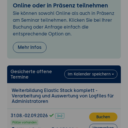
Node Rollen im Elasticsearch Cluster
Online oder in Präsenz teilnehmen
Automatisiertes Indexmanagement
Sie können sowohl Online als auch in Präsenz
Konfiguration für den Livebetrieb
am Seminar teilnehmen. Klicken Sie bei Ihrer
Backups und Updates
Buchung oder Anfrage einfach die
Absicherung des Elastic Stacks
entsprechende Option an.
Lizenzmodelle
Mehr Infos
Alerting
Elastic Stack als SIEM Tool mit Machine
Learning
Monitoring des Elastic Stacks
Gesicherte offene
Im Kalender speichern
Termine
Upgrade von Version 8 auf 9 - Neue
Features des Elastic Stacks
Weiterbildung Elastic Stack komplett -
Verarbeitung und Auswertung von Logfiles für
Fleet Server und Elastic Agents
Administratoren
Installation, Konfiguration der beiden
Tools
31.08.-02.09.2026
Buchen
Fleet Server zur zentralen Verwaltung von
Plätze vorhanden
Datenintegrationen