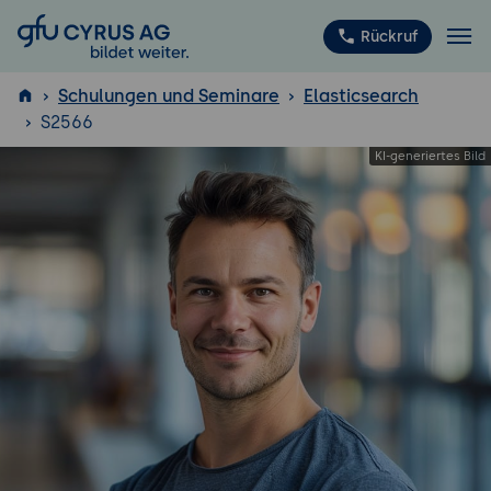
GFU Cyrus AG
Rückruf
Schulungen und Seminare
Elasticsearch
S2566
ISTQB
®