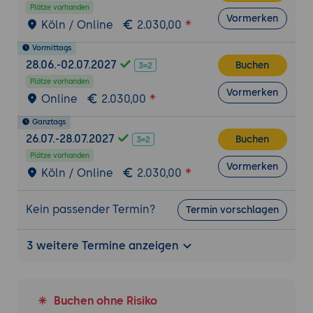
Security & Compliance
Plätze vorhanden
Vormerken
Integration von Kubernetes in bestehende
Köln / Online
2.030,00
Security- und Compliance-Konzepte
Vormittags
Autorisierung, Authentifizierung und
28.06.-02.07.2027
Buchen
Anbindung an externe
Plätze vorhanden
Benutzerverzeichnisse
Vormerken
Online
2.030,00
Sicherheitskonzepte & Prüfmöglichkeiten
für Kubernetes-Umgebungen
Ganztags
26.07.-28.07.2027
Buchen
Auf der Kubernetes-Ebene
Plätze vorhanden
Auf der Ebene ausgerollter
Vormerken
Köln / Online
2.030,00
Anwendungen
Die Integration von Kubernetes in CI/CD-
Kein passender Termin?
Termin vorschlagen
Prozesse
3 weitere Termine anzeigen
Buchen ohne Risiko