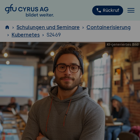
GFU Cyrus AG
Rückruf
Schulungen und Seminare
Containerisierung
Kubernetes
S2469
ISTQB
®