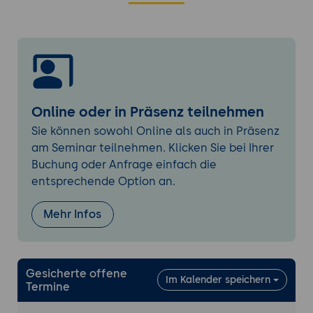
Kubernetes“
K8s.io
OpenShift
Rancher
K3s
Online oder in Präsenz teilnehmen
Kubernetes und sein zustandsbasierter
Ansatz: Einführung in die K8s-API
Sie können sowohl Online als auch in Präsenz
am Seminar teilnehmen. Klicken Sie bei Ihrer
Netzwerk-Einführung zu Kubernetes
Buchung oder Anfrage einfach die
Grundsätzliche Annahmen zum Netzwerk
entsprechende Option an.
bei Kubernetes
Ingress-Controller (Vanilla, vom
Mehr Infos
Drittanbieter)
Kubernetes & Software Defined
Networking über CNI (Flannel, Calico, ...)
Gesicherte offene
Im Kalender speichern
Termine
Storage-Einführung zu Kubernetes
Handhabung persistenter Daten in