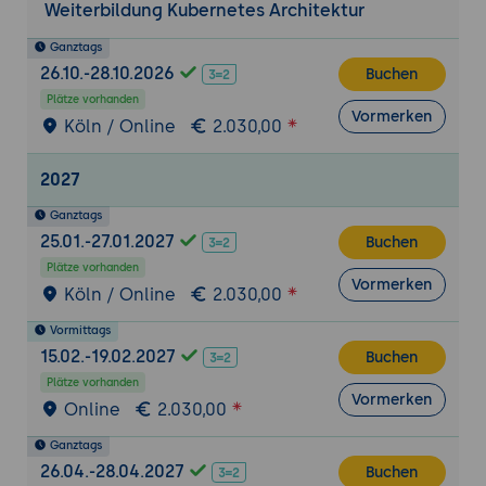
Weiterbildung Kubernetes Architektur
Kubernetes
Storage-Backends und ihre Anbindung per
Ganztags
26.10.-28.10.2026
CSI (Ceph, NetApp, Dell-EMC ...)
Buchen
Plätze vorhanden
Hochverfügbarkeit & Replikation
Vormerken
Köln / Online
2.030,00
Elastizität und Skalierbarkeit einer
Kubernetes-Umgebung
2027
Stateful-Sets in Kubernetes
Ganztags
Replicas
25.01.-27.01.2027
Buchen
Hochverfügbarkeit von K8s-Diensten und
Plätze vorhanden
Anwendungen
Vormerken
Köln / Online
2.030,00
Disaster Recovery und Offsite Replikation
Vormittags
15.02.-19.02.2027
Die Kubernetes-Angebote der Hyperscaler
Buchen
Plätze vorhanden
Kubernetes bei Amazon AWS
Vormerken
Online
2.030,00
Kubernetes bei Microsoft Azure
Kubernetes bei Google Compute
Ganztags
26.04.-28.04.2027
Buchen