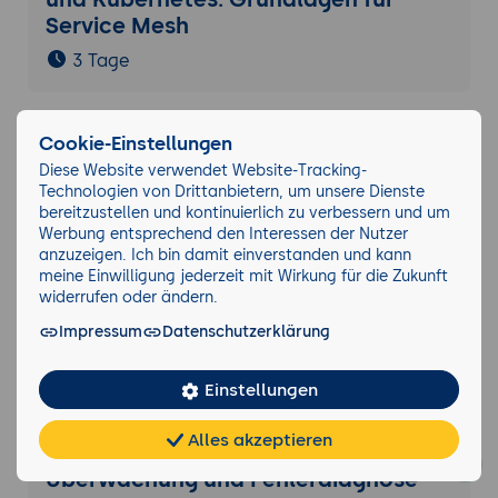
Service Mesh
3 Tage
Argo CD: Grundlagen und Techniken
Cookie-Einstellungen
für Kubernetes-Deployments
Diese Website verwendet Website-Tracking-
Technologien von Drittanbietern, um unsere Dienste
2 Tage
bereitzustellen und kontinuierlich zu verbessern und um
Werbung entsprechend den Interessen der Nutzer
anzuzeigen. Ich bin damit einverstanden und kann
meine Einwilligung jederzeit mit Wirkung für die Zukunft
Advanced Kubernetes Security:
widerrufen oder ändern.
Effektive Maßnahmen und Best
Impressum
Datenschutzerklärung
Practices
4 Tage
Einstellungen
Alles akzeptieren
Kubernetes Observability -
Chat
KI-
FAQ
Teilen
Cookies
frei
Berater
Überwachung und Fehlerdiagnose