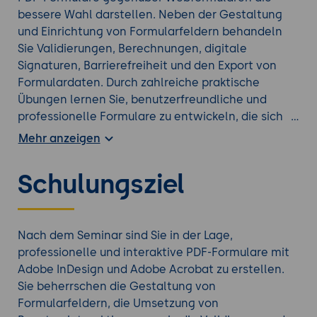
bessere Wahl darstellen. Neben der Gestaltung
und Einrichtung von Formularfeldern behandeln
Sie Validierungen, Berechnungen, digitale
Signaturen, Barrierefreiheit und den Export von
Formulardaten. Durch zahlreiche praktische
Übungen lernen Sie, benutzerfreundliche und
professionelle Formulare zu entwickeln, die sich
effizient in bestehende Geschäftsprozesse
Mehr anzeigen
integrieren lassen.
Schulungsziel
Erfahren Sie mehr durch eine zusätzliche
Adobe
Acrobat Schulung
aus unserem Seminarangebot.
Nach dem Seminar sind Sie in der Lage,
professionelle und interaktive PDF-Formulare mit
Adobe InDesign und Adobe Acrobat zu erstellen.
Sie beherrschen die Gestaltung von
Formularfeldern, die Umsetzung von