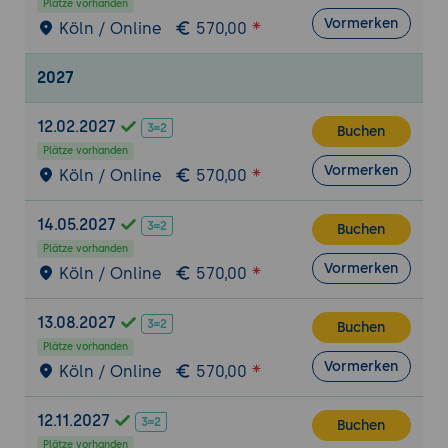
Plätze vorhanden
Tabulatorreihenfolge anpassen
Vormerken
Köln / Online
570,00
8. Validierung und Datenqualität
Plausibilitätsprüfungen einrichten
2027
Pflichtfeldprüfungen konfigurieren
12.02.2027
Fehlervermeidung durch Benutzerführung
Buchen
Plätze vorhanden
Qualitätssicherung von Formularen
Vormerken
Köln / Online
570,00
9. Digitale Signaturen und Freigabeprozesse
Grundlagen digitaler Signaturen
14.05.2027
Buchen
Signaturfelder einrichten
Plätze vorhanden
Vormerken
Köln / Online
570,00
Dokumentfreigaben digital unterstützen
Rechtliche und organisatorische Aspekte
13.08.2027
Buchen
10. Barrierefreie PDF-Formulare
Plätze vorhanden
Grundlagen der Barrierefreiheit
Vormerken
Köln / Online
570,00
Anforderungen an PDF/UA
12.11.2027
Zugängliche Formularstrukturen erstellen
Buchen
Plätze vorhanden