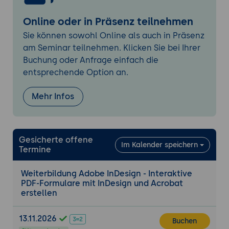
Standardwerte festlegen
Exportwerte konfigurieren
Online oder in Präsenz teilnehmen
Schreibschutz und Sichtbarkeit steuern
Sie können sowohl Online als auch in Präsenz
Formatierungsoptionen nutzen
am Seminar teilnehmen. Klicken Sie bei Ihrer
Buchung oder Anfrage einfach die
6. Interaktivität und Benutzerführung
entsprechende Option an.
Ereignisse und Aktionen definieren
Schaltflächenfunktionen erstellen
Mehr Infos
Formularnavigation optimieren
Dynamische Benutzerinteraktionen
gestalten
Gesicherte offene
Im Kalender speichern
Termine
7. Erweiterte Formularfunktionen in Adobe
Acrobat
Weiterbildung Adobe InDesign - Interaktive
Formularfelder automatisch erkennen
PDF-Formulare mit InDesign und Acrobat
Feldstrukturen optimieren
erstellen
Datumsfelder erstellen
13.11.2026
Berechnungen und Formeln einsetzen
Buchen