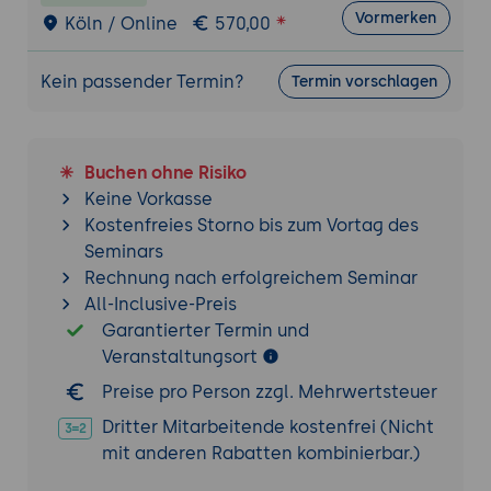
Optimierung für Screenreader
Vormerken
Köln / Online
570,00
11. Export und Weiterverarbeitung von
Formulardaten
Kein passender Termin?
Termin vorschlagen
Exportformate im Überblick
Datenexport nach CSV, XML und FDF
Weiterverarbeitung in Drittsystemen
Buchen ohne Risiko
Automatisierte Datenverarbeitung
Keine Vorkasse
Kostenfreies Storno bis zum Vortag des
12. Integration in Geschäftsprozesse
Seminars
Einsatz in Verwaltung und Unternehmen
Rechnung nach erfolgreichem Seminar
Formularbasierte Workflows
All-Inclusive-Preis
Zusammenarbeit mit Microsoft 365 und
Garantierter Termin und
Cloud-Diensten
Veranstaltungsort
Praxisbeispiele und Best Practices
Preise pro Person zzgl. Mehrwertsteuer
13. Veröffentlichung und Bereitstellung
Dritter Mitarbeitende kostenfrei (Nicht
PDF-Optimierung
mit anderen Rabatten kombinierbar.)
Verteilung und Bereitstellung