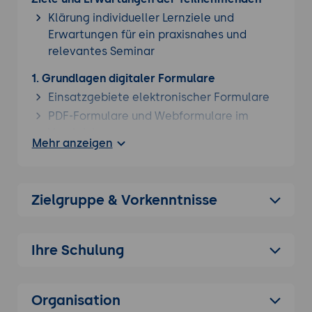
Klärung individueller Lernziele und
Erwartungen für ein praxisnahes und
relevantes Seminar
1. Grundlagen digitaler Formulare
Einsatzgebiete elektronischer Formulare
PDF-Formulare und Webformulare im
Vergleich
Mehr anzeigen
Vorteile, Grenzen und typische
Anwendungsfälle
Aktuelle Standards und Formatformate
Zielgruppe & Vorkenntnisse
2. Konzeption professioneller Formulare
Anforderungen an digitale Formulare
Ihre Schulung
Benutzerfreundlichkeit und Formularlogik
Strukturierung von Eingabebereichen
Planung von Datenflüssen und
Organisation
Auswertungen