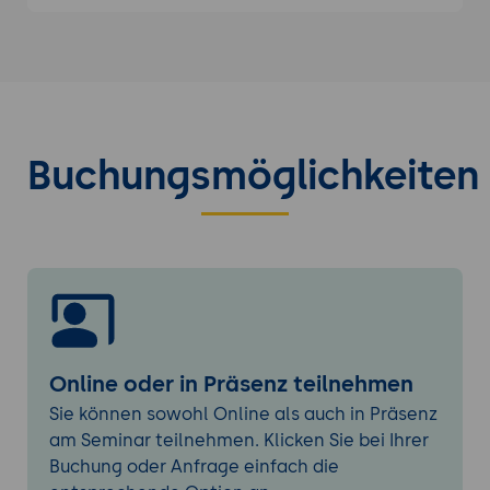
Engine
Doctrine ORM mit CRUD Controllern
Doctrine ORM konfigurieren
Konventionen für Symfony-
Environment-Variablen verstehen
Den Standardwert DATABASE_URL in
Buchungsmöglichkeiten
.env ändern
Entity-Klassen anlegen
Entities miteinander verknüpfen
Weitere Properties (Spalten)
hinzufügen
Die Datenbank migrieren
Die lokale Datenbank aktualisieren
Die Datenbank der Produktivumgebung
Online oder in Präsenz teilnehmen
aktualisieren
Sie können sowohl Online als auch in Präsenz
am Seminar teilnehmen. Klicken Sie bei Ihrer
Administration, Sicherheit und Arbeitsabläufe
Buchung oder Anfrage einfach die