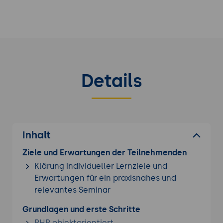
Danach lernen Sie alle Kernkomponenten von
Symfony kennen. Controller, Routing, Views, Twig,
Doctrine, Events, Services und vieles mehr werden
jeweils anhand der Anwendung, die wir
gemeinsam entwickeln, erklärt.
Neben den Kernkomponenten geht es dann um
Details
Formulare, Dateiupload, Beziehungen, Sicherheit,
Versand von E-Mails, Bootstrap Frontend,
Datenbanken (ORM Doctrine) und noch vieles
mehr. Weiter werden wir auch einfaches Testing
durchführen.
Inhalt
Es erwartet Sie ein praxisorientiertes Seminar, bei
dem Sie tief in alle Bereiche von Symfony
Ziele und Erwartungen der Teilnehmenden
eindringen. Am Ende des Kurses nehmen Sie eine
Klärung individueller Lernziele und
komplette Symfony Anwendung mit, die Ihnen als
Erwartungen für ein praxisnahes und
Vorlage für weitere Projekte dienen kann.
relevantes Seminar
Bei Bedarf kann auch Symfony 5.4 LTS geschult
Grundlagen und erste Schritte
werden.
PHP objektorientiert