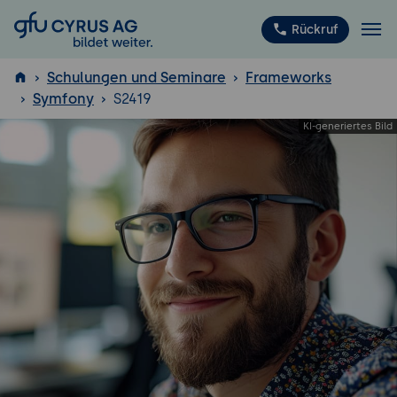
GFU Cyrus AG
Rückruf
Schulungen und Seminare
Frameworks
Symfony
S2419
ISTQB
®