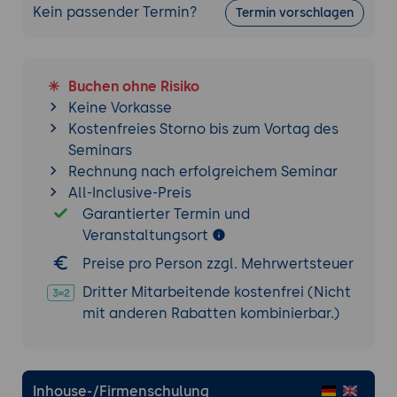
Kein passender Termin?
Termin vorschlagen
API Plattform installieren
Eine API für das Kursprojekt
bereitstellen
Buchen ohne Risiko
Einschränkung der Kommandos, die
Keine Vorkasse
über die API zugänglich sind
Kostenfreies Storno bis zum Vortag des
CORS konfigurieren
Seminars
Aufbau einer SPA
Rechnung nach erfolgreichem Seminar
All-Inclusive-Preis
Die Anwendung erstellen
Garantierter Termin und
Das SPA Haupt-Template erstellen
Veranstaltungsort
Eine SPA im Browser ausführen
Preise pro Person zzgl. Mehrwertsteuer
Einen Router zur Behandlung von
Zuständen hinzufügen
Dritter Mitarbeitende kostenfrei (Nicht
Die SPA gestalten
mit anderen Rabatten kombinierbar.)
Daten aus der API holen
Die SPA zum Produktivsystem deployen
CORS für die SPA konfigurieren
Inhouse-/Firmenschulung