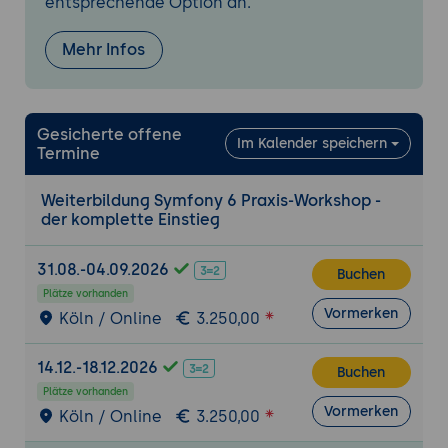
entsprechende Option an.
Service Container und Services
Sicherheitskonzepte in Symfony (Log-in,
Mehr Infos
Registrierung, etc.)
Die Benutzerverwaltung
Das Admin-Backend installieren und
Gesicherte offene
absichern
Im Kalender speichern
Termine
EasyAdmin konfigurieren
EasyAdmin anpassen
Weiterbildung Symfony 6 Praxis-Workshop -
der komplette Einstieg
Spam mithilfe einer API verhindern
Testen
31.08.-04.09.2026
Buchen
Asynchrone Verarbeitung
Plätze vorhanden
Vormerken
Arbeitsabläufe in Symfony
Köln / Online
3.250,00
E-Mails an Administrator*innen senden
14.12.-18.12.2026
Leistung durch Caching
Buchen
Plätze vorhanden
Styling und Events
Vormerken
Köln / Online
3.250,00
Das User-Interface mit Webpack gestalten