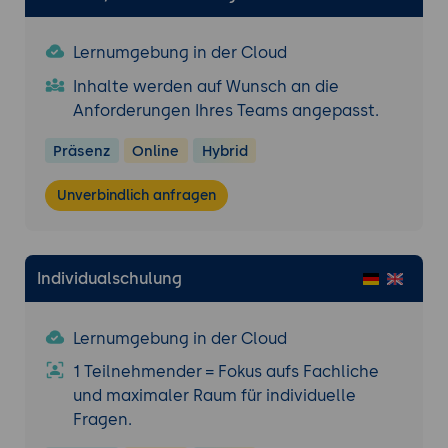
Eine Smartphone-Anwendung mit
Cordova erstellen
Lernumgebung in der Cloud
Lokalisierung
Inhalte werden auf Wunsch an die
Performance-Management
Anforderungen Ihres Teams angepasst.
Symfony Internals
Präsenz
Online
Hybrid
Internals mit Blackfire
Das Blackfire Debug Add-on verwenden
Unverbindlich anfragen
Einen Schritt-für-Schritt Debugger (Step
Debugger) mit Xdebug nutzen
Individualschulung
Lernumgebung in der Cloud
1 Teilnehmender = Fokus aufs Fachliche
und maximaler Raum für individuelle
Fragen.