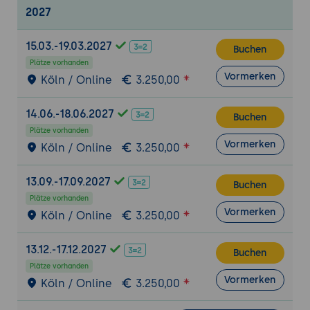
Twig installieren
2027
Twig für Templates verwenden
15.03.-19.03.2027
Twig im Controller nutzen
Buchen
Plätze vorhanden
Eine Seite erstellen
Vormerken
Köln / Online
3.250,00
Seiten untereinander verlinken
Pagination
14.06.-18.06.2027
Buchen
Refactoring des Controllers für Twig
Plätze vorhanden
Vormerken
Köln / Online
3.250,00
Bilder skalieren
Mit Events arbeiten
13.09.-17.09.2027
Buchen
Einen Website-Header hinzufügen
Plätze vorhanden
Symfony Events
Vormerken
Köln / Online
3.250,00
Subscriber implementieren
Ausgaben sortieren und filtern
13.12.-17.12.2027
Buchen
Plätze vorhanden
API und Single Page Application (SPA) für
Vormerken
Köln / Online
3.250,00
Mobile
Eine API mit API Plattform bereitstellen