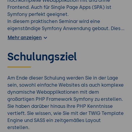
hochkomplexe Webapplikation mit und ohne
Frontend. Auch für Single Page Apps (SPA) ist
Symfony perfekt geeignet.
In diesem praktischen Seminar wird eine
eigenständige Symfony Anwendung gebaut. Dies
ist eine Website mit verschiedenen Services und
Mehr anzeigen
Formularen, wie sie im Alltag häufig vorkommen.
Schritt für Schritt lernen Sie, Ihr eigenes Projekt
Schulungsziel
einzurichten und umzusetzen. Der Kurs startet
komplett von “Scratch”. Lediglich solides
Grundlagenwissen in PHP / HTML
sollten Sie
mitbringen. Einige theoretische Grundlagen der
Am Ende dieser Schulung werden Sie in der Lage
Objektorientierung und der Anwendung von
sein, sowohl einfache Websites als auch komplexe
Design Pattern werden am Anfang des Kurses
dynamische Webapplikationen mit dem
vermittelt.
großartigen PHP Framework Symfony zu erstellen.
Am ersten Tag werden auch alle nötigen
Sie haben darüber hinaus Ihre PHP Kenntnisse
Vorbereitungen getroffen. Dazu gehört die
vertieft. Sie wissen, wie Sie mit der TWIG Template
Einrichtung der Entwicklungsumgebung (PHP 7+,
Engine und SASS ein zeitgemäßes Layout
SQL, IDE, Composer, Docker und Docker-Compose).
erstellen.