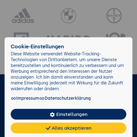
Cookie-Einstellungen
Diese Website verwendet Website-Tracking-
Technologien von Drittanbietern, um unsere Dienste
bereitzustellen und kontinuierlich zu verbessern und um
Werbung entsprechend den Interessen der Nutzer
anzuzeigen. Ich bin damit einverstanden und kann
meine Einwilligung jederzeit mit Wirkung für die Zukunft
LinkedIn
Instagram
Facebook
widerrufen oder ändern.
Impressum
Datenschutzerklärung
Impressum/AGB
Datenschutz
Blog
Wiki
Einstellungen
Facts
0221 82 80 90
Alles akzeptieren
Rückruf anfordern
Chat
KI-
FAQ
Teilen
Cookies
frei
Berater