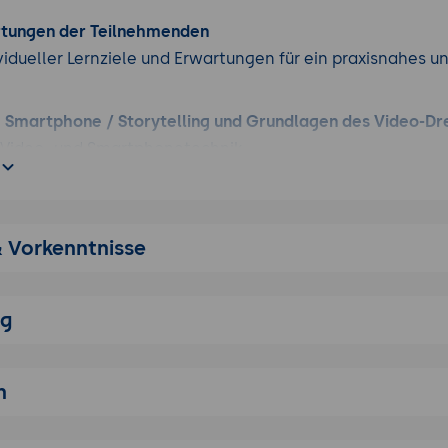
ideoproduktion Seminare
.
rtungen der Teilnehmenden
vidueller Lernziele und Erwartungen für ein praxisnahes u
 Smartphone / Storytelling und Grundlagen des Video-Dr
g Video- und Smartphonetechnik
g, Konzept, Storyboard
w - Aufbau und Look
ung, Grammatik des Films
& Vorkenntnisse
uting, Vorbereitung Dreh
 Dreharbeiten, Tipps und Tricks
ital Storytelling“? Wie baue ich eine gute Geschichte auf?
ng
e Probeaufnahme
m Smartphone / Praxisübung Smartphone-Video
n
, Lichtverhältnisse
iner Szene in unterschiedliche Shots mit Übung