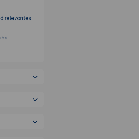
nd relevantes
ehs