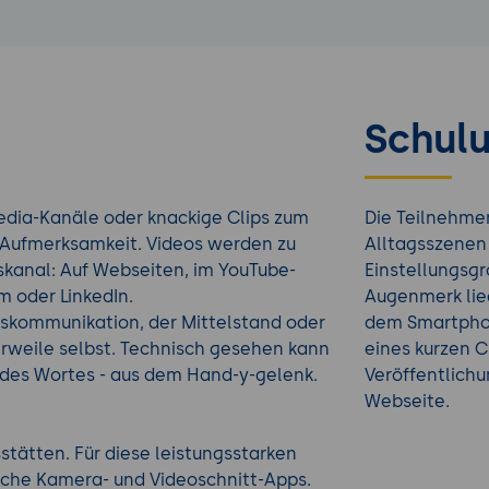
Schulu
Media-Kanäle oder knackige Clips zum
Die Teilnehme
 Aufmerksamkeit. Videos werden zu
Alltagsszenen
anal: Auf Webseiten, im YouTube-
Einstellungsg
 oder LinkedIn.
Augenmerk lie
skommunikation, der Mittelstand oder
dem Smartphon
erweile selbst. Technisch gesehen kann
eines kurzen C
e des Wortes - aus dem Hand-y-gelenk.
Veröffentlich
Webseite.
tätten. Für diese leistungsstarken
iche Kamera- und Videoschnitt-Apps.