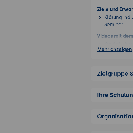
Weiterbildung mit noch mehr passenden
V
Ziele und Erwa
Klärung indi
Seminar
Videos mit dem
Kurzbriefin
Mehr anzeigen
Ideenfindun
Das Intervie
Bildgestalt
Zielgruppe 
Location Sco
Organisation
Was ist „Dig
Ihre Schulu
Übung: Erst
Videos mit de
Organisatio
Ton/Mikrofon
Auflösung e