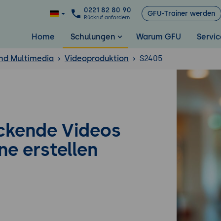
0221 82 80 90
GFU-Trainer werden
Rückruf anfordern
Home
Schulungen
Warum GFU
Servic
nd Multimedia
Videoproduktion
S2405
ckende Videos
e erstellen