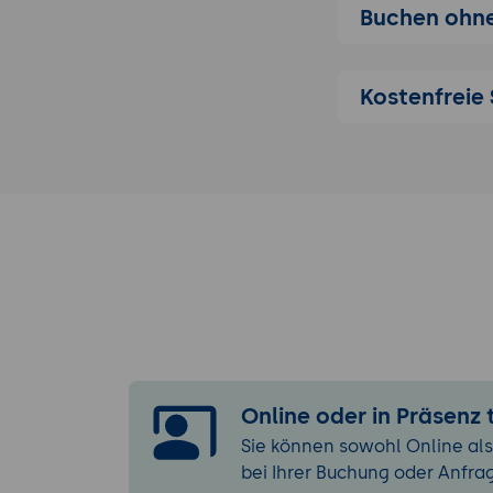
Kamerabewe
Buchen ohne
Interview un
Auswertung 
Kostenfreie 
Einführung 
Grundlagen 
Musikauswah
Schnitt mit
Fazit, Kritik,
Voraussetzung 
Android-Betrie
Online oder in Präsenz
Sie können sowohl Online als
bei Ihrer Buchung oder Anfra