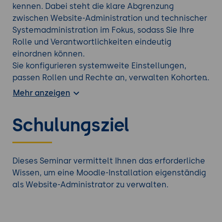
kennen. Dabei steht die klare Abgrenzung
zwischen Website-Administration und technischer
Systemadministration im Fokus, sodass Sie Ihre
Rolle und Verantwortlichkeiten eindeutig
einordnen können.
Sie konfigurieren systemweite Einstellungen,
passen Rollen und Rechte an, verwalten Kohorten
und Einschreibemethoden und strukturieren
Mehr anzeigen
Kursbereiche effizient. Darüber hinaus erfahren
Sie, wie Sie Plugins bewerten und installieren,
Schulungsziel
externe Tools wie LTI, BigBlueButton oder MS
Teams integrieren sowie Datenschutz- und
DSGVO-Anforderungen berücksichtigen. Das
Seminar ist als intensiver Praxis-Workshop
Dieses Seminar vermittelt Ihnen das erforderliche
konzipiert und richtet sich an angehende oder
Wissen, um eine Moodle-Installation eigenständig
bestehende Moodle-Website-Administratoren mit
als Website-Administrator zu verwalten.
grundlegenden Moodle-Kenntnissen.
Schauen Sie sich auch diese
Lehrer / Lehrkräfte