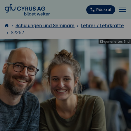
GFU Cyrus AG
Rückruf
Schulungen und Seminare
Lehrer / Lehrkräfte
S2257
ISTQB
®