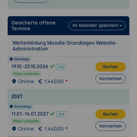
Rollen anpassen und neue Rollen
definieren
Kohorten/Globale Gruppen:
Gesicherte offene
Im Kalender speichern
Nutzergruppen effizient verwalten
Termine
Kursverwaltung und Erweiterungen
Weiterbildung Moodle Grundlagen Website-
Administration
Einschreibemethoden strategisch nutzen
Überblick über Einschreibemethoden
Ganztags
(manuell, Selbsteinschreibung, Kohorte,
19.10.-20.10.2026
Buchen
Gastzugang)
Plätze vorhanden
Vormerken
Online
1.440,00
Einschreibemethoden kombinieren: Best
Practices
2027
Standardeinstellungen für
Einschreibungen festlegen
Vormittags
11.01.-14.01.2027
Buchen
Kurse und Kursbereiche verwalten
Plätze vorhanden
Kursbereiche strukturieren
Vormerken
Online
1.440,00
Kurse anlegen, verschieben und