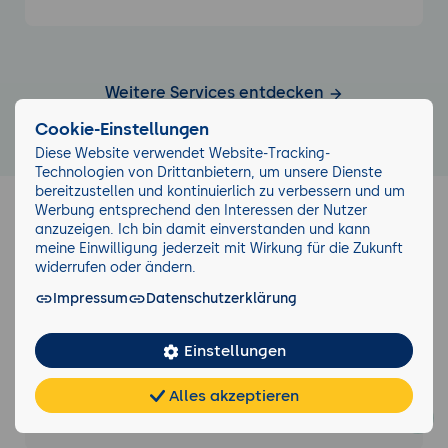
Weitere Services entdecken
Cookie-Einstellungen
Diese Website verwendet Website-Tracking-
Technologien von Drittanbietern, um unsere Dienste
bereitzustellen und kontinuierlich zu verbessern und um
Werbung entsprechend den Interessen der Nutzer
anzuzeigen. Ich bin damit einverstanden und kann
Verwandte Seminare
meine Einwilligung jederzeit mit Wirkung für die Zukunft
widerrufen oder ändern.
Impressum
Datenschutzerklärung
Einstellungen
Moodle Kurs-Erstellung und -Design
für Dozenten, Trainer und Lehrende
Alles akzeptieren
Chat
KI-
FAQ
Teilen
Cookies
2 Tage
frei
Berater