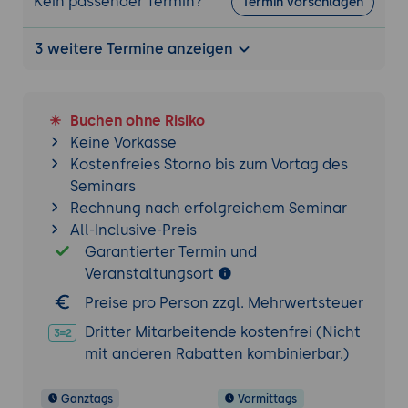
Kein passender Termin?
Termin vorschlagen
Externe Tools einbinden (LTI):
Kollaborationstools und
3 weitere Termine anzeigen
Konferenzsysteme
BigBlueButton, Zoom, MS Teams:
Videokonferenz-Integration
Buchen ohne Risiko
Repositories: Externe Dateiquellen
Keine Vorkasse
anbinden (Nextcloud, OneDrive, etc.)
Kostenfreies Storno bis zum Vortag des
H5P-Integration für interaktive Inhalte
Seminars
Rechnung nach erfolgreichem Seminar
Weitere wichtige Admin-Themen
All-Inclusive-Preis
Barrierefreiheit in Moodle: Grundlagen und
Garantierter Termin und
Prüfwerkzeuge
Veranstaltungsort
KI in Moodle nutzen: Überblick über KI-
Preise pro Person zzgl. Mehrwertsteuer
Features und -Plugins
Dritter Mitarbeitende kostenfrei (Nicht
Datenschutz und DSGVO: Wichtige
mit anderen Rabatten kombinierbar.)
Einstellungen
Wartung und Monitoring: Logs, Reports,
Ganztags
Vormittags
Benachrichtigungen