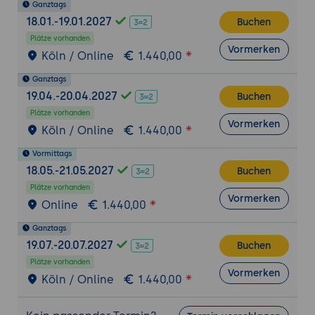
Ganztags
organisieren
18.01.-19.01.2027
Buchen
Kurse sichern, wiederherstellen und
Plätze vorhanden
übertragen
Vormerken
Köln / Online
1.440,00
Voreinstellungen und
Standardeinstellungen für Kurse
Ganztags
19.04.-20.04.2027
Buchen
Moodle mit Plugins erweitern
Plätze vorhanden
Vormerken
Übersicht der Moodle Standard-Plugins:
Köln / Online
1.440,00
Was ist bereits dabei?
Vormittags
Das Moodle Plugin-Repository
18.05.-21.05.2027
Buchen
kennenlernen
Plätze vorhanden
Plugins bewerten: Qualität, Wartung,
Vormerken
Online
1.440,00
Kompatibilität
Ganztags
Plugins installieren, konfigurieren und
19.07.-20.07.2027
Buchen
aktualisieren
Plätze vorhanden
Nützliche Plugin-Empfehlungen für
Vormerken
Köln / Online
1.440,00
verschiedene Szenarien
Integration und Erweiterung