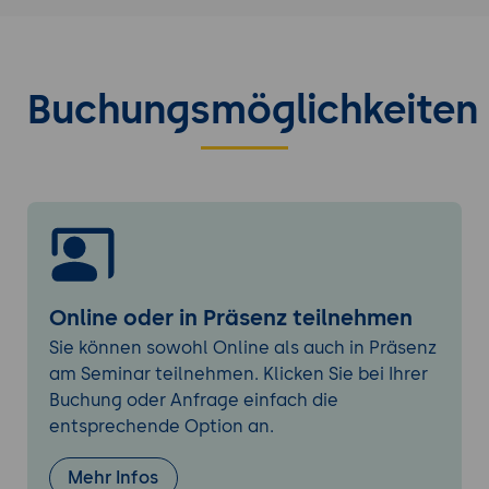
Individualisierung für unterschiedliche
Nutzerszenarien
Design-Theme auswählen, ändern und
Buchungsmöglichkeiten
grundlegend anpassen
Nutzerverwaltung I - Grundlagen
Nutzer hinzufügen und verwalten:
Manuelle und automatisierte Verfahren
Authentifizierungsmethoden im Überblick
Wann nutze ich welche Authentifizierung?
Entscheidungshilfen
Online oder in Präsenz teilnehmen
Profil-Felder: Standard und
benutzerdefinierte Felder
Sie können sowohl Online als auch in Präsenz
am Seminar teilnehmen. Klicken Sie bei Ihrer
Nutzerverwaltung II - Rollen und Kohorten
Buchung oder Anfrage einfach die
Das Rollen- und Rechtekonzept in Moodle
entsprechende Option an.
verstehen
Globale Rollen und Standardrollen
Mehr Infos