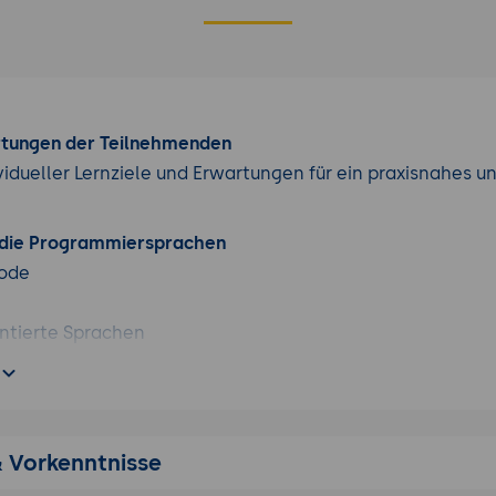
rtungen der Teilnehmenden
vidueller Lernziele und Erwartungen für ein praxisnahes u
 die Programmiersprachen
ode
ntierte Sprachen
deklarative Sprachen
ntelligenz
erblick
& Vorkenntnisse