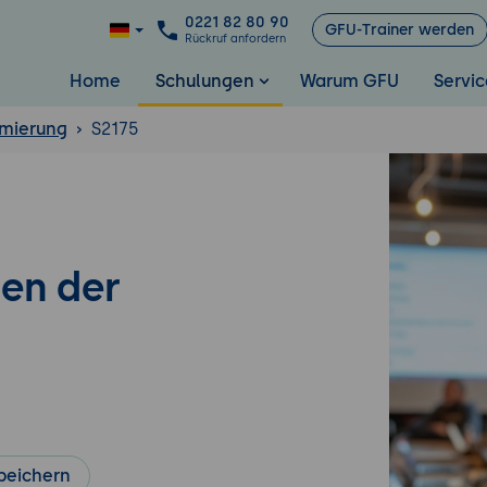
0221 82 80 90
GFU-Trainer werden
Rückruf anfordern
Home
Schulungen
Warum GFU
Servic
mierung
S2175
gen der
peichern