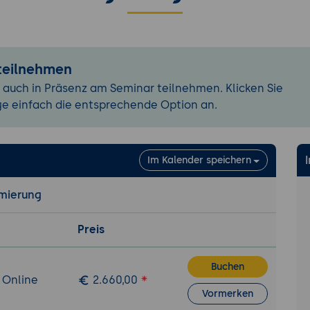
ditoren
n die Entwicklungsoberfläche
cher Aufbau des Quellcodes
e
 teilnehmen
 auch in Präsenz am Seminar teilnehmen. Klicken Sie
rter
ge einfach die entsprechende Option an.
int, double, char, bool, string
ache Programme entwickeln
eklarieren und verwenden
Im Kalender speichern
ogik: Schleifen: for, while
heidungen
mierung
 und Unterprogramme
be
Preis
bergabe
e, Call by Reference
Buchen
 Online
2.660,00
d Ausgabe
Vormerken