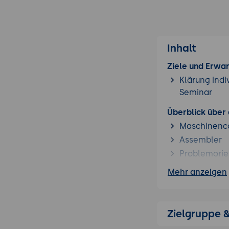
Inhalt
Ziele und Erwa
Klärung indi
Seminar
Überblick über
Maschinenc
Assembler
Problemorie
Funktional-
Mehr anzeigen
Künstliche I
Technischer Üb
Zielgruppe 
Plattformen
Compiler