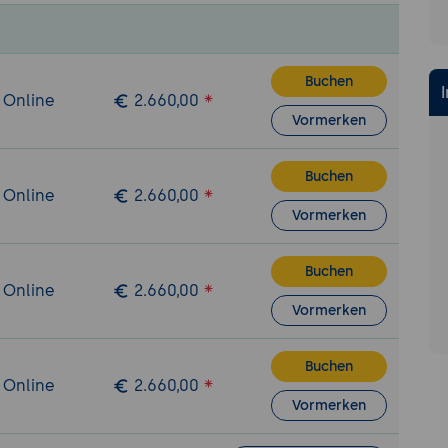
 Objektorientierung
ng: private, protected, public
en
Buchen
 Online
2.660,00
Vormerken
e
Buchen
ssenvariable, Klassenmethode
 Online
2.660,00
Vormerken
ry, Singleton Pattern
 Deklaration und Implementierung
Buchen
lenobjekte
 Online
2.660,00
eitung
Vormerken
s
dling: try / catch / finally
Buchen
 Online
2.660,00
n
Vormerken
twicklungen
n / Frameworks