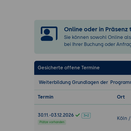
Überblick: E
Einführung i
Grundsätzli
Kommentar
Online oder in Präsenz
Syntax
Sie können sowohl Online als
Schlüsselwö
bei Ihrer Buchung oder Anfra
Datentypen: 
Erste, einf
Variablen d
Gesicherte offene Termine
Programmierl
Falluntersc
Weiterbildung Grundlagen der Program
Funktionen
Wertrückga
Termin
Ort
Parameterü
Call by Valu
30.11.-03.12.2026
Köln /
Eingabe un
Plätze vorhanden