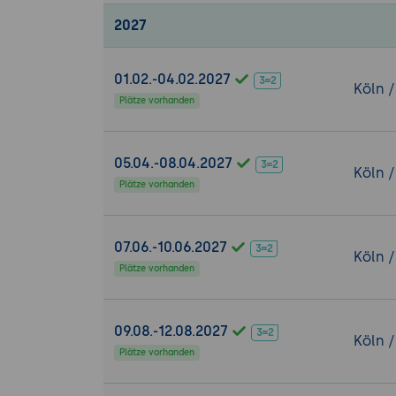
Einstieg in die
2027
Datenkapselu
Konstruktor
Destruktor
01.02.-04.02.2027
Köln /
Methoden
Plätze vorhanden
Vererbung
Polymorphi
05.04.-08.04.2027
static: Kla
Köln /
Plätze vorhanden
ObjectFacto
Interfaces:
Schnittstel
07.06.-10.06.2027
Köln /
Dateiverarb
Plätze vorhanden
Namespace
Exceptionhan
09.08.-12.08.2027
Köln /
Weitere Theme
Plätze vorhanden
Aktuelle En
Bibliotheke