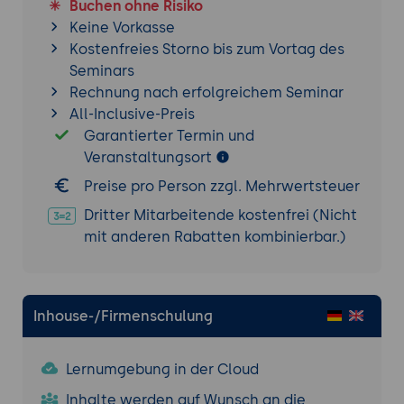
Buchen ohne Risiko
Deployment aus Pipeline
Keine Vorkasse
Kostenfreies Storno bis zum Vortag des
Lokale Entwicklung
Seminars
Generelle Problemstellung
Rechnung nach erfolgreichem Seminar
All-Inclusive-Preis
Entwickeln von lokaler IDE gegen
Garantierter Termin und
Kubernetes-Cluster
Veranstaltungsort
Einfaches Bereitstellen von Umgebungen
Preise pro Person zzgl. Mehrwertsteuer
für lokales Testen
Überblick Werkzeuge (Skaffold, DevSpace,
Dritter Mitarbeitende kostenfrei (Nicht
Telepresence, ...)
mit anderen Rabatten kombinierbar.)
Vorgehensweisen für Java (EE)-
Anwendungen
Möglichkeiten der gängigen Java IDEs
Inhouse-/Firmenschulung
Die Themen werden mit übergreifenden
Lernumgebung in der Cloud
Übungen vertieft. Dabei kommen realistische
Inhalte werden auf Wunsch an die
Beispiele von Java/JEE-Anwendungen zum