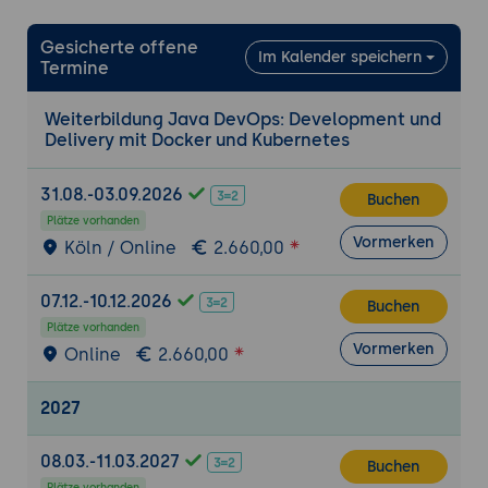
Pod
Gesicherte offene
Deployment, Replica Set
Im Kalender speichern
Termine
Service
Volume, Volume Claim, Persistent Volume
Weiterbildung Java DevOps: Development und
Claim, Storage Provider
Delivery mit Docker und Kubernetes
Nodeport, Loadbalancer und Ingress
31.08.-03.09.2026
Namespace
Buchen
Plätze vorhanden
Secret
Vormerken
Köln / Online
2.660,00
Config Map
Stateful Set
07.12.-10.12.2026
Buchen
Job
Plätze vorhanden
Vormerken
Online
2.660,00
Vorbereitung und Überwachung
Init Container
2027
Readiness und Liveness Probe
08.03.-11.03.2027
Buchen
Continuous Delivery/Deployment
Plätze vorhanden