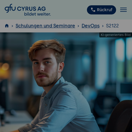
GFU Cyrus AG
Rückruf
Schulungen und Seminare
DevOps
S2122
ISTQB
®