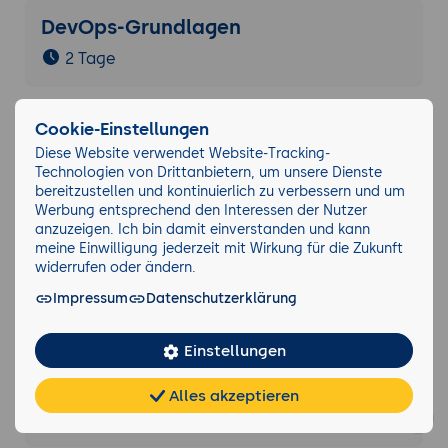
DevOps-Grundlagen
2 Tage
Cookie-Einstellungen
DevOps-Kultur und Werkzeuge für die
Softwarebereitstellung
Diese Website verwendet Website-Tracking-
Technologien von Drittanbietern, um unsere Dienste
3 Tage
bereitzustellen und kontinuierlich zu verbessern und um
Werbung entsprechend den Interessen der Nutzer
anzuzeigen. Ich bin damit einverstanden und kann
meine Einwilligung jederzeit mit Wirkung für die Zukunft
Concourse CI - CI/CD-Management
widerrufen oder ändern.
2 Tage
Impressum
Datenschutzerklärung
Einstellungen
DevOps Foundation Vorbereitung auf
die DevOps Foundation Prüfung
Alles akzeptieren
Chat
KI-
FAQ
2 Tage
Teilen
Cookies
frei
Berater