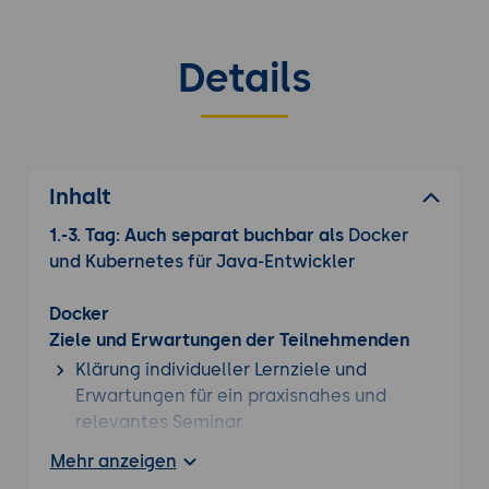
Details
Inhalt
1.-3. Tag: Auch separat buchbar als
Docker
und Kubernetes für Java-Entwickler
Docker
Ziele und Erwartungen der Teilnehmenden
Klärung individueller Lernziele und
Erwartungen für ein praxisnahes und
relevantes Seminar
Mehr anzeigen
Motivation für den Einsatz von Container-