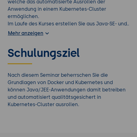
welche das automatisierte Ausrollen der
Anwendung in einem Kubernetes-Cluster
ermöglichen.
Im Laufe des Kurses erstellen Sie aus Java-SE- und
-EE-Anwendungen lauffähige Container-Images,
Mehr anzeigen
betreiben diese in einem Kubernetes-Cluster und
entwickeln eine dazugehörige realistische Build
Schulungsziel
Pipeline für Continuous Delivery. Dabei wird auch
auf die Möglichkeiten und Problemstellungen der
lokalen Entwicklung eingegangen.
Nach diesem Seminar beherrschen Sie die
Grundlagen von Docker und Kubernetes und
Auf der Suche nach einem anderen
DevOps
können Java/JEE-Anwendungen damit betreiben
Training
?
und automatisiert qualitätsgesichert in
Kubernetes-Cluster ausrollen.