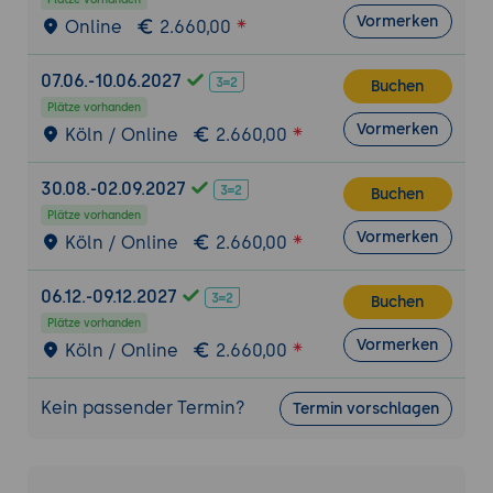
Motivation für Automatisierung
Vormerken
Online
2.660,00
Abgrenzung Continuous Integration, Delivery,
07.06.-10.06.2027
Deployment
Buchen
Plätze vorhanden
Überblick unterschiedliche Vorgehensweisen
Vormerken
Köln / Online
2.660,00
für Deployment
30.08.-02.09.2027
Buchen
Gitlab
Plätze vorhanden
Vormerken
Docker-Build in Container
Köln / Online
2.660,00
Deployment in Kubernetes-Cluster
06.12.-09.12.2027
Buchen
Plätze vorhanden
GitOps
Vormerken
Köln / Online
2.660,00
Deployen von Kubernetes-Manifesten aus
Git
Kein passender Termin?
Termin vorschlagen
Grundlegende Vorgehensweise
Überblick über Tools
Argo-CD als Beispiel