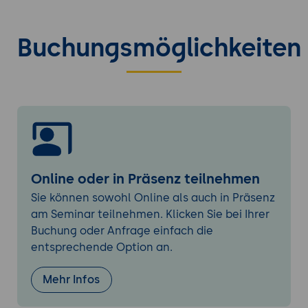
Eigene Basisimages erstellen, bspw. für
provisionierte EE-Server
Multi-Stage-Builds zur Optimierung der
Buchungsmöglichkeiten
Image-Größe nutzen
Volumes einrichten und nutzen
Registrys einsetzen
Kubernetes
Motivation für die Orchestrierung von
Online oder in Präsenz teilnehmen
Containern mit Kubernetes
Sie können sowohl Online als auch in Präsenz
Grundsätzlicher Aufbau der Plattform
am Seminar teilnehmen. Klicken Sie bei Ihrer
Buchung oder Anfrage einfach die
Deklarativer Ansatz
entsprechende Option an.
YAML-Files zur Beschreibung von Kubernetes-
Objekten
Mehr Infos
Building Blocks von Kubernetes