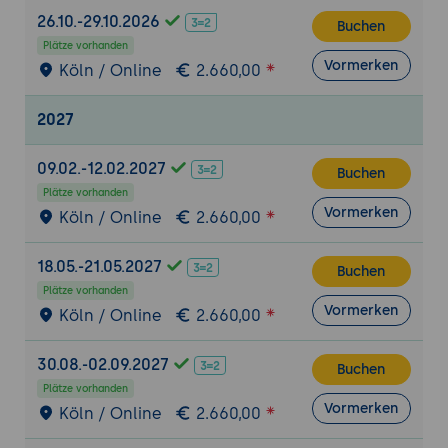
Fehler
26.10.-29.10.2026
Buchen
Plätze vorhanden
Troubleshooting des vCenter Server
Vormerken
Köln / Online
2.660,00
Troubleshooting des vCenter Lifecycle
Manger (vLCM)
2027
Troubleshooting des High Availability
09.02.-12.02.2027
Buchen
(HA) Cluster und der Fault Tolerance (FT)
Plätze vorhanden
Vormerken
Troubleshooting von vMotion und des
Köln / Online
2.660,00
DRS/DPM Cluster
18.05.-21.05.2027
Buchen
Plätze vorhanden
Vormerken
Köln / Online
2.660,00
30.08.-02.09.2027
Buchen
Plätze vorhanden
Vormerken
Köln / Online
2.660,00