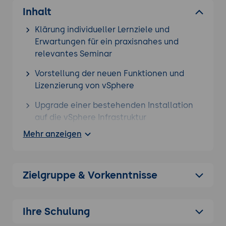
Inhalt
Klärung individueller Lernziele und
Erwartungen für ein praxisnahes und
relevantes Seminar
Vorstellung der neuen Funktionen und
Lizenzierung von vSphere
Upgrade einer bestehenden Installation
auf die vSphere Infrastruktur
Mehr anzeigen
Neue Funktionen der Virtual Machine
Hardware Version
Änderungen der ESXi Server
Zielgruppe & Vorkenntnisse
Unterstützung von DPUs (Data Processing
Units)
Ihre Schulung
Änderung bei der Verwendung von GPUs