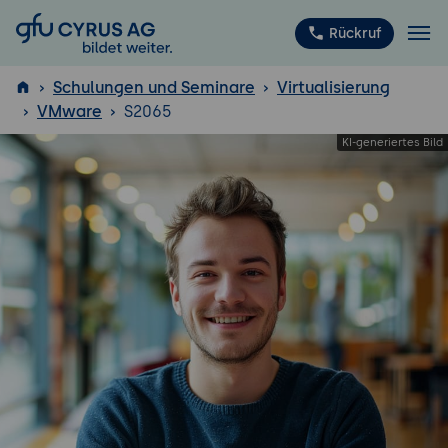
GFU Cyrus AG
Rückruf
Schulungen und Seminare
Virtualisierung
VMware
S2065
ISTQB
®