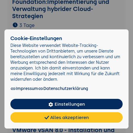
Foundation:Implementierung und
Verwaltung hybrider Cloud-
Strategien
3 Tage
Cookie-Einstellungen
Diese Website verwendet Website-Tracking-
VMware vSphere Foundation:
Technologien von Drittanbietern, um unsere Dienste
Virtualisierung moderner IT-
bereitzustellen und kontinuierlich zu verbessern und um
Infrastrukturen
Werbung entsprechend den Interessen der Nutzer
anzuzeigen. Ich bin damit einverstanden und kann
3 Tage
meine Einwilligung jederzeit mit Wirkung für die Zukunft
widerrufen oder ändern.
Impressum
Datenschutzerklärung
VMware Cloud Foundation (VCF)
Einführung
Einstellungen
3 Tage
Alles akzeptieren
Chat
KI-
FAQ
Teilen
Cookies
frei
Berater
VMware vSAN 8.0 - Installation und