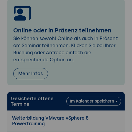
ESXi und vCenter Fehler- und Installations-
Logs
Auto Deploy
Online oder in Präsenz teilnehmen
Automatisierung der vSphere Infrastruktur
Sie können sowohl Online als auch in Präsenz
mit der Kommandozeile und der PowerCLI
am Seminar teilnehmen. Klicken Sie bei Ihrer
Buchung oder Anfrage einfach die
Zertifikatsverwaltung für ESXi Hosts und
entsprechende Option an.
vCenter Server
Performancemessung mit esxtop und
Mehr Infos
dem vCenter Server
Finden von Performance-Engpässen
Gesicherte offene
Im Kalender speichern
Troubleshooting des ESXi Server und der
Termine
VMs - Absturz der ESXi Server / Faults
Weiterbildung VMware vSphere 8
Sonstige Fehler: Netzwerkanbindung,
Powertraining
Verwaltung, Zeitsynchronisation und DNS