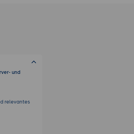
rver- und
nd relevantes