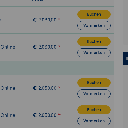
ing
Buchen
 Datenzugriff und Datenverarbeitung (CRUD) mit Entity F
e
2.030,00
Vormerken
ework Core
EF Core
Buchen
 Online
2.030,00
und Data Annotation
Vormerken
enzugriff
d Datenmodellierung
rderBy, Select
Buchen
t Skip und Take
 Online
2.030,00
on-Properties
Vormerken
funktionen
Buchen
 Online
2.030,00
 Controller
Vormerken
erations