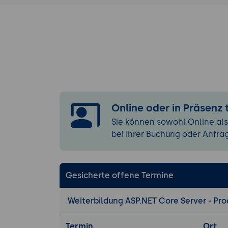
Razor Sy
Modelle 
Testing 
View Kompo
ViewComp
Erstelle
Verwend
Online oder in Präsenz
Caching un
Sie können sowohl Online als
In-Memor
bei Ihrer Buchung oder Anfra
Response
Performa
Deployment
Gesicherte offene Termine
Dateisys
Weiterbildung ASP.NET Core Server - P
Internet 
Kestrel
Termin
Ort