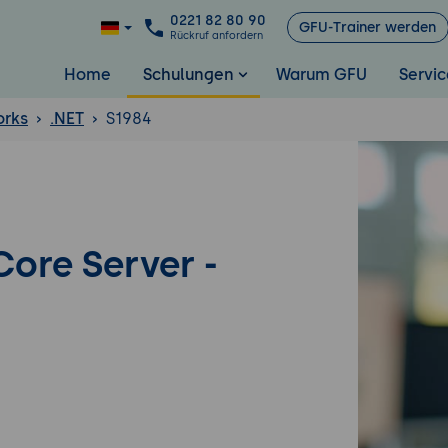
0221 82 80 90
GFU-Trainer werden
Rückruf anfordern
Home
Schulungen
Warum GFU
Servic
rks
.NET
S1984
ore Server -