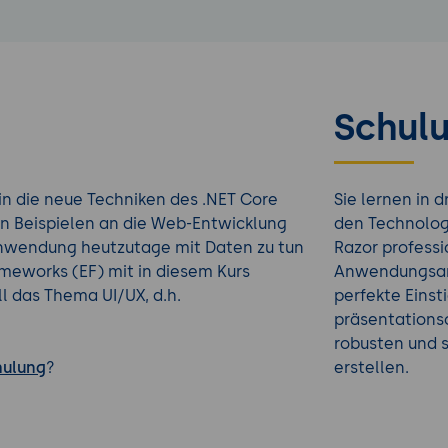
Schulu
in die neue Techniken des .NET Core
Sie lernen in 
n Beispielen an die Web-Entwicklung
den Technolog
Anwendung heutzutage mit Daten zu tun
Razor profess
ameworks (EF) mit in diesem Kurs
Anwendungsarc
l das Thema UI/UX, d.h.
perfekte Eins
präsentationso
robusten und s
hulung
?
erstellen.