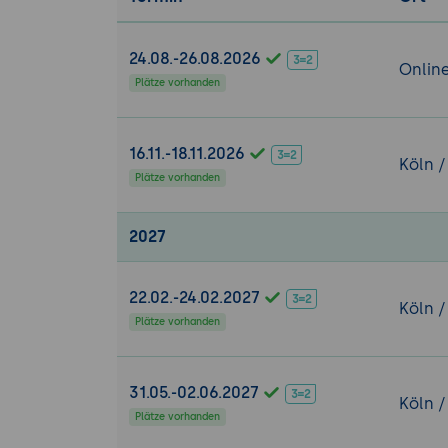
Self-Host
Azure
24.08.-26.08.2026
Tag 3: „Data“ -
Onlin
Plätze vorhanden
Entity Fram
EF 6 vs. 
Tooling
16.11.-18.11.2026
Köln /
Mapping 
Plätze vorhanden
CRUD-Dat
2027
Abfragen un
Where, O
22.02.-24.02.2027
Paging mi
Köln /
Plätze vorhanden
Navigati
Aggregat
Web API
31.05.-02.06.2027
Köln /
Service -
Plätze vorhanden
CRUD-Op