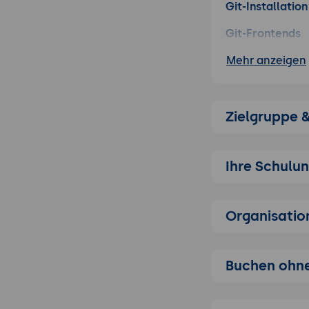
Git-Installatio
Git-Frontends
SourceTree, 
Mehr anzeigen
Git-Integration
Eclipse, Int
Zielgruppe 
Grundsätzliche
Anlegen, Ei
Änderungen
Ihre Schulu
Entfernte Repos
GitHub, Bitb
Organisatio
Branching, Merg
Rebase, Res
Buchen ohne
Fortgeschritte
Features, Ho