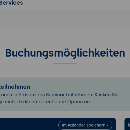
Services
gen
tur
en
ktmodell
 der Abhängigkeiten und Scope
Buchungsmöglichkeiten
ycle
 zentrales Maven Repository
 Plugins
in für JUnit
 teilnehmen
ugin
 auch in Präsenz am Seminar teilnehmen. Klicken Sie
ge einfach die entsprechende Option an.
von Maven
gs.xml für benutzerspezifische Einstellungen
rties
Im Kalender speichern
rsioning