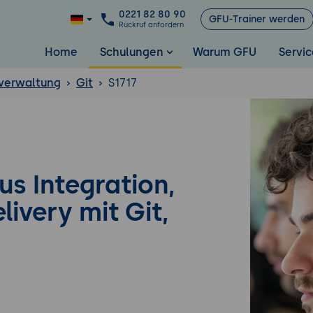
0221 82 80 90
GFU-Trainer werden
Rückruf anfordern
Home
Schulungen
Warum GFU
Servic
sverwaltung
Git
S1717
s Integration,
ivery mit Git,