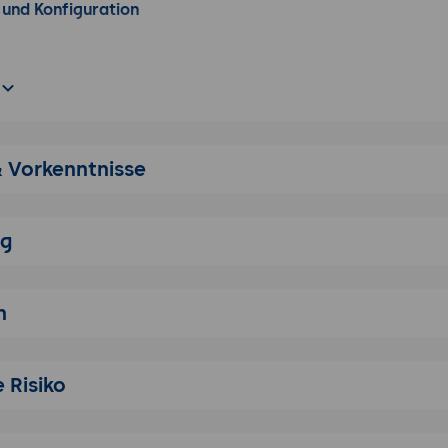
n und Konfiguration
GitKraken, Tower...
 in IDE
elliJ, PHPStorm
& Vorkenntnisse
r Workflow mit Git
nchecken, Staging, Commiting
 rückgängig machen
ng
itories und Arbeiten im Team mit Git
ucket, Beanstalk
n
ing & Co. mit Git
et
 Risiko
ner Workflow: gitflow
tfixes, Releases