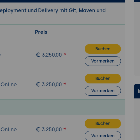
nd Release Versionen
Deployment und Delivery mit Git, Maven und
cle von Maven
ort
Preis
port
Buchen
e
3.250,00
undlagen von Maven
Vormerken
uration in der settings.xml
Buchen
verschlüsseln
 Online
3.250,00
 Schlüsselwörtern in Dateien (Filter)
Vormerken
rojekte mit Maven
uration mit Parent-POM
von Plugins für die Code-Generierung
Buchen
 Online
3.250,00
Maven auf Versionsverwaltungen (CVS, SVN, git, ClearCase, 
Vormerken