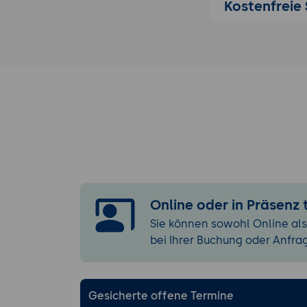
Kostenfreie 
Best Practice
Maven Grundla
Projektstruk
Konvention
Projektobje
Deklaration
Maven Lifec
Lokales und
Wichtige Maven
Surefire Plug
Online oder in Präsenz
Compiler Pl
Sie können sowohl Online als
bei Ihrer Buchung oder Anfra
Konfiguration 
Maven settin
Maven Prope
Gesicherte offene Termine
Semantic Ve