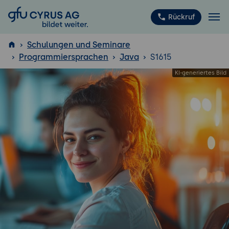
GFU Cyrus AG
Rückruf
Schulungen und Seminare
Programmiersprachen
Java
S1615
ISTQB
®