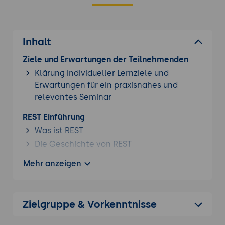
Inhalt
Ziele und Erwartungen der Teilnehmenden
Klärung individueller Lernziele und
Erwartungen für ein praxisnahes und
relevantes Seminar
REST Einführung
Was ist REST
Die Geschichte von REST
Vorteile von REST
Mehr anzeigen
SOAP vs. REST
REST Grundlagen
Zielgruppe & Vorkenntnisse
Ressourcen (URI, URL)
Verben (GET, POST, ... )