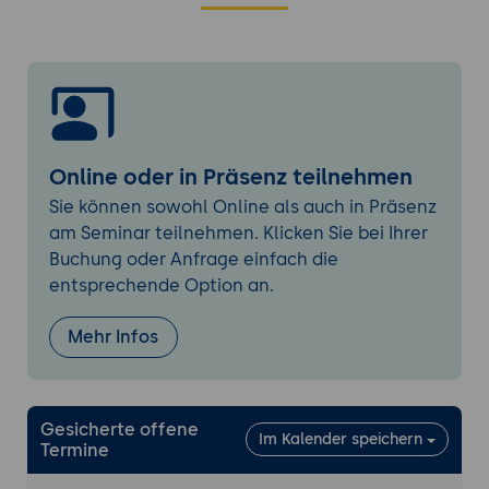
JAX-RS und WADL
RESTful Anwendungsszenarien
Integrationsszenarien
RESTful im Browser (Java Script, HTML)
RESTful und Mobile (Android)
RESTful in der Cloud (Google App Engine)
Online oder in Präsenz teilnehmen
RESTful weiterführende Themen
Sie können sowohl Online als auch in Präsenz
am Seminar teilnehmen. Klicken Sie bei Ihrer
Sicherheit
Buchung oder Anfrage einfach die
Sitzungen und Skalierbarkeit
entsprechende Option an.
Caching und Performance
Mehr Infos
Gesicherte offene
Im Kalender speichern
Termine